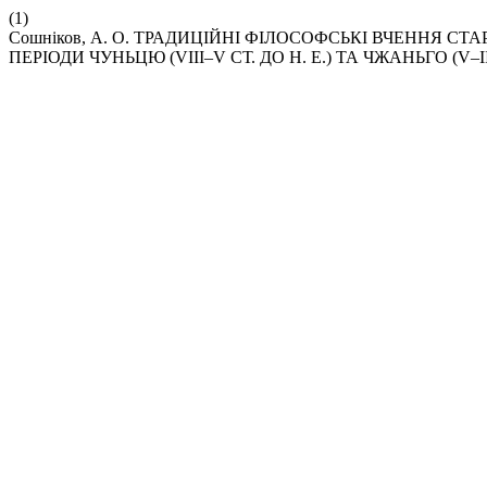
(1)
Сошніков, А. О. ТРАДИЦІЙНІ ФІЛОСОФСЬКІ ВЧЕННЯ С
ПЕРІОДИ ЧУНЬЦЮ (VIII–V СТ. ДО Н. Е.) ТА ЧЖАНЬГО (V–III