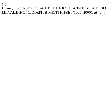
(1)
Вітюк, О. О. РЕГУЛЮВАННЯ ЕТНОСОЦІАЛЬНИХ ТА Е
МІГРАЦІЙНОЇ СЛУЖБИ В МІСТІ КИЄВІ (1995–2000).
almana