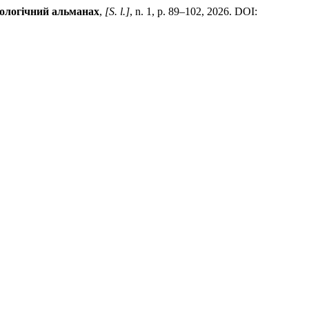
ологічний альманах
,
[S. l.]
, n. 1, p. 89–102, 2026. DOI: