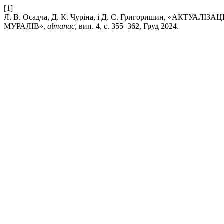
[1]
Л. В. Осадча, Д. К. Чуріна, і Д. С. Григоришин, «АК
МУРАЛІВ»,
almanac
, вип. 4, с. 355–362, Груд 2024.