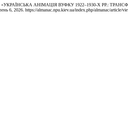
 Осадча. «УКРАЇНСЬКА АНІМАЦІЯ ВУФКУ 1922–1930-Х РР.: 
нь 6, 2026. https://almanac.npu.kiev.ua/index.php/almanac/article/vi