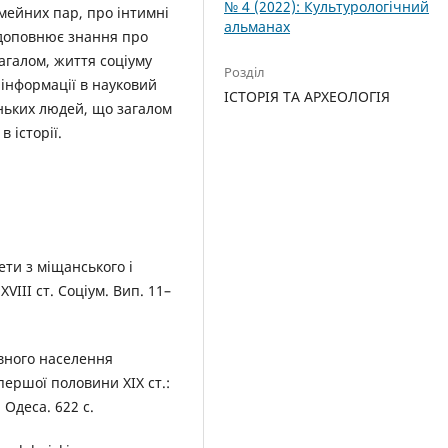
№ 4 (2022): Культурологічний
імейних пар, про інтимні
альманах
 доповнює знання про
агалом, життя соціуму
Розділ
ї інформації в науковий
ІСТОРІЯ ТА АРХЕОЛОГІЯ
еньких людей, що загалом
 історії.
ети з міщанського і
VІІІ ст. Соціум. Вип. 11–
вного населення
першої половини ХІХ ст.:
Одеса. 622 с.