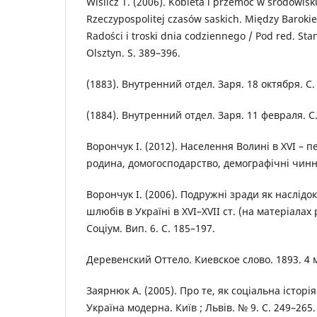
Wislicz T. (2006). Kobieta i przemoc w środowis
Rzeczypospolitej czasów saskich. Między Barok
Radości i troski dnia codziennego / Pod red. St
Olsztyn. S. 389–396.
(1883). Внутренний отдел. Заря. 18 октября. С. 
(1884). Внутренний отдел. Заря. 11 февраля. С.
Ворончук І. (2012). Населення Волині в XVI – п
родина, домогосподарство, демографічні чинни
Ворончук І. (2006). Подружні зради як наслід
шлюбів в Україні в XVI–XVIІ ст. (на матеріала
Соціум. Вип. 6. С. 185–197.
Деревенский Оттело. Киевское слово. 1893. 4 м
Заярнюк А. (2005). Про те, як соціальна історі
Україна модерна. Київ ; Львів. № 9. С. 249–265.