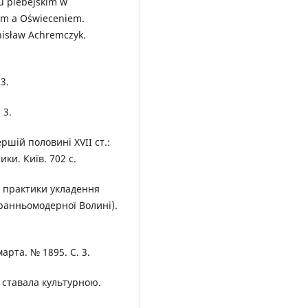
ku plebejskim w
iem a Oświeceniem.
anisław Achremczyk.
3.
 3.
ершій половині XVII ст.:
ки. Київ. 702 с.
ок практики укладення
х ранньомодерної Волині).
арта. № 1895. С. 3.
я ставала культурною.