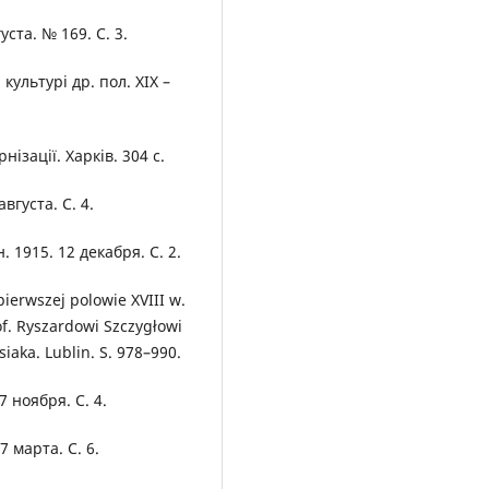
уста. № 169. С. 3.
культурі др. пол. XIX –
нізації. Харків. 304 с.
вгуста. С. 4.
 1915. 12 декабря. С. 2.
ierwszej polowie XVIII w.
of. Ryszardowi Szczygłowi
siaka. Lublin. S. 978–990.
 ноября. С. 4.
 марта. С. 6.