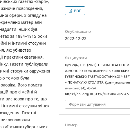
иївських газетах «Заря»,
 жіноче повсякдення,
PDF
мної сфери. З огляду на
иокремлено матеріали
анадцяти інших був
Опубліковано
зетах за 1884–1915 роки
2022-12-22
йні й інтимні стосунки
ня, як: убивство
ії практики сватання,
Як цитувати
нку. Газети публікували
Кузнець, Т. В. (2022). ПРИВАТНІ АСПЕКТИ
тимні стосунки одруженої
ЖІНОЧОГО ПОВСЯКДЕННЯ В КИЇВСЬКИХ
ГУБЕРНСЬКИХ ГАЗЕТАХ ОСТАННЬОЇ ЧВЕРТ
шою темою була
– ПОЧАТКУ ХХ СТОЛІТТЯ.
Культурологічн
оловіка, його помста
альманах
, (4), 45–54.
ацій про сімейні й
https://doi.org/10.31392/cult.alm.2022.4.5
ти висновок про те, що
Формати цитування
 інтимні стосунки жінок
сякдення. Газетні
не висловлювали
Номер
в київських губернських