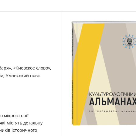
Заря», «Киевское слово»,
ми, Уманський повіт
о мікроісторії
кі містять детальну
ників історичного