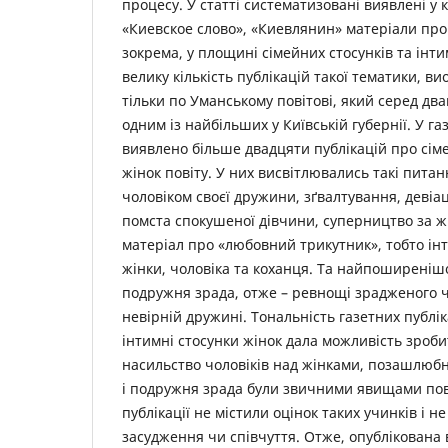
процесу. У статті систематизовані виявлені у к
«Киевское слово», «Киевлянин» матеріали про
зокрема, у площині сімейних стосунків та інти
велику кількість публікацій такої тематики, в
тільки по Уманському повітові, який серед дв
одним із найбільших у Київській губернії. У га
виявлено більше двадцяти публікацій про сіме
жінок повіту. У них висвітлювались такі питан
чоловіком своєї дружини, зґвалтування, девіац
помста спокушеної дівчини, суперництво за жі
матеріал про «любовний трикутник», тобто ін
жінки, чоловіка та коханця. Та найпоширені
подружня зрада, отже – ревнощі зрадженого ч
невірній дружині. Тональність газетних публік
інтимні стосунки жінок дала можливість зроби
насильство чоловіків над жінками, позашлюбні
і подружня зрада були звичними явищами пов
публікації не містили оцінок таких учинків і 
засудження чи співчуття. Отже, опублікована 