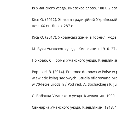
Із Уманского уезда. Киевское слово. 1887. 2 авг
Кісь О. (2012). Жінка в традиційній Українській 
поч. ХХ ст. Львів. 287 с.
Кісь О. (2017). Українські жінки в горнилі модер
М. Буки Уманского уезда. Киевлянин. 1910. 27 а
По краю. С. Громы Уманского уезда. Киевлянин.
Popliolеk B. (2014). Prsemoc domowa w Polse w p
w swietle ksiag sadowych. Studia ofiarowane pr
w 70-lecie urodzin / Pod red. A. Sochackiej i P. Ju
С. Бабанка Уманского уезда. Киевлянин. 1909. 7
Свинарка Уманского уезда. Киевлянин. 1913. 17