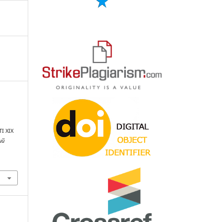
І ХІХ
ий