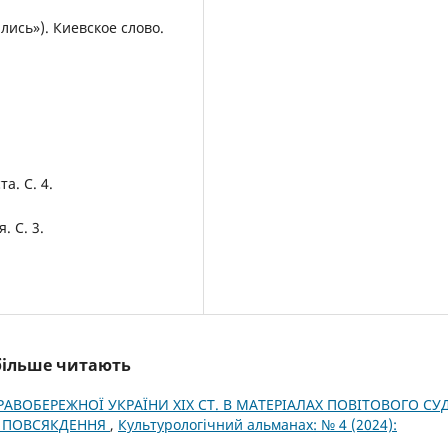
лись»). Киевское слово.
а. С. 4.
. С. 3.
йбільше читають
РАВОБЕРЕЖНОЇ УКРАЇНИ ХІХ СТ. В МАТЕРІАЛАХ ПОВІТОВОГО СУД
І ПОВСЯКДЕННЯ
,
Культурологічний альманах: № 4 (2024):