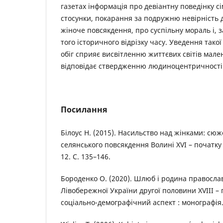
газетах інформація про девіантну поведінку с
стосунки, покарання за подружню невірність
жіноче повсякдення, про суспільну мораль і, з
того історичного відрізку часу. Уведення тако
обіг сприяє висвітленню життєвих світів мал
відповідає ствердженню людиноцентричності в
Посилання
Білоус Н. (2015). Насильство над жінками: сюж
селянського повсякдення Волині ХVІ – початку Х
12. С. 135–146.
Бороденко О. (2020). Шлюб і родина правосла
Лівобережної України другої половини XVIII – 
соціально-демографічний аспект : монографія. 