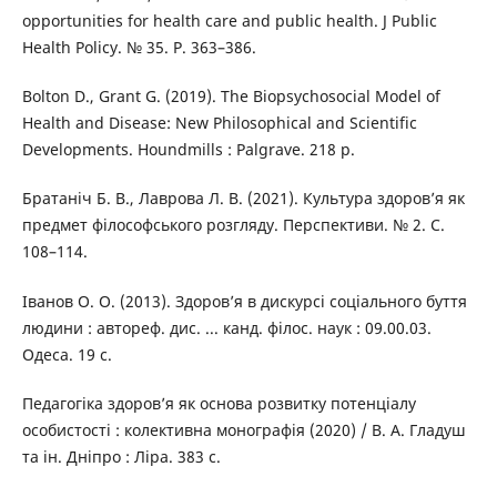
opportunities for health care and public health. J Public
Health Policy. № 35. P. 363–386.
Bolton D., Grant G. (2019). The Biopsychosocial Model of
Health and Disease: New Philosophical and Scientific
Developments. Houndmills : Palgrave. 218 р.
Братаніч Б. В., Лаврова Л. В. (2021). Культура здоров’я як
предмет філософського розгляду. Перспективи. № 2. С.
108–114.
Іванов О. О. (2013). Здоров’я в дискурсі соціального буття
людини : автореф. дис. ... канд. філос. наук : 09.00.03.
Одеса. 19 с.
Педагогіка здоров’я як основа розвитку потенціалу
особистості : колективна монографія (2020) / В. А. Гладуш
та ін. Дніпро : Ліра. 383 с.