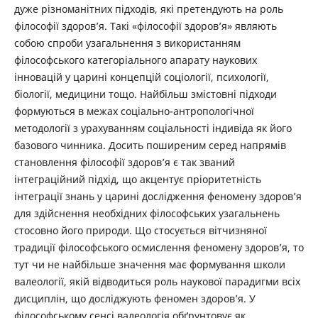
дуже різноманітних підходів, які претендують на роль
філософії здоров’я. Такі «філософії здоров’я» являють
собою спроби узагальнення з використанням
філософського категоріального апарату наукових
інновацій у царині концепцій соціології, психології,
біології, медицини тощо. Найбільш змістовні підходи
формуються в межах соціально-антропологічної
методології з урахуванням соціальності індивіда як його
базового чинника. Досить поширеним серед напрямів
становлення філософії здоров’я є так званий
інтеграційний підхід, що акцентує пріоритетність
інтеграції знань у царині дослідження феномену здоров’я
для здійснення необхідних філософських узагальнень
стосовно його природи. Що стосується вітчизняної
традиції філософського осмислення феномену здоров’я, то
тут чи не найбільше значення має формування школи
валеології, якій відводиться роль наукової парадигми всіх
дисциплін, що досліджують феномен здоров’я. У
філософському сенсі валеологія обґрунтовує як