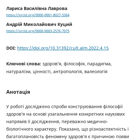
Лариса Василівна Лаврова
https://orcid.org/0000-0001-8027-3364
Андрій Миколайович Куций
https://orcid.org/0000-0003-2576-7075
DOI:
https://doi.org/10.31392/cult.alm.2022.4.15
Ключові слова:
здоров’я, філософія, парадигма,
натуралізм, цінності, антропологія, валеологія
Анотація
У роботі досліджено спроби конструювання філософії
здоров’я на основі узагальнення конкретних наукових
напрямів її дослідження, переважно медично-
біологічного характеру. Показано, що різноаспектність і
багатоплановість феномену здоров’я є причиною появи