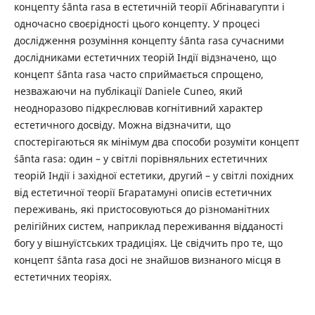
концепту śānta rasa в естетичній теорії Абгінавагупти і
одночасно своєрідності цього концепту. У процесі
дослідження розуміння концепту śānta rasa сучасними
дослідниками естетичних теорій Індії відзначено, що
концепт śānta rasa часто сприймається спрощено,
незважаючи на публікації Daniele Cuneo, який
неодноразово підкреслював когнітивний характер
естетичного досвіду. Можна відзначити, що
спостерігаються як мінімум два способи розуміти концепт
śānta rasa: один – у світлі порівняльних естетичних
теорій Індії і західної естетики, другий – у світлі похідних
від естетичної теорії Бгаратамуні описів естетичних
переживань, які пристосовуються до різноманітних
релігійних систем, наприклад переживання відданості
богу у вішнуїстських традиціях. Це свідчить про те, що
концепт śānta rasa досі не знайшов визнаного місця в
естетичних теоріях.