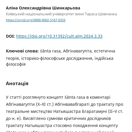
Аліна Олександрівна Шинкарьова
Київський національний університет імені Тараса Шевченка
https://orcid.org/0000-0002-5167-0333
DOI:
https://doi.org/10.31392/cult.alm.2024.3.33
Ключові слова:
śānta rasa, Абгінавагупта, естетична
теорія, історико-філософське дослідження, індійська
філософія
Анотація
У статті розглянуто концепт śānta rasa в коментарі
Абгінавагупти (Х–ХІ ст.) Абгінвавабгараті до трактату про
театральне мистецтво Натьяшастра Бгаратамуні (ІІ–V ст.
до н. е). Висвітлено сумніви критичних дослідників
трактату Натьяшастра стосовно походження концепту