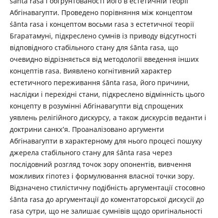
śānta rasa і обґрунтованості його в естетичній теорії
Абгінавагупти. Проведено порівняння між концептом
śānta rasa і концептом восьми rasa з естетичної теорії
Бгаратамуні, підкреслено сумнів із приводу відсутності
відповідного стабільного стану для śānta rasa, що
очевидно відрізняється від методології введення інших
концептів rasa. Виявлено когнітивний характер
естетичного переживання śānta rasa, його причини,
наслідки і перехідні стани, підкреслено відмінність цього
концепту в розумінні Абгінавагупти від спрощених
уявлень релігійного дискурсу, а також дискурсів веданти і
доктрини санкх’я. Проаналізовано аргументи
Абгінавагупти в характерному для нього процесі пошуку
джерела стабільного стану для śānta rasa через
послідовний розгляд точок зору опонентів, вивчення
можливих гіпотез і формулювання власної точки зору.
Відзначено стилістичну подібність аргументації стосовно
śānta rasa до аргументації до коментаторської дискусії до
rasa сутри, що не залишає сумнівів щодо оригінальності