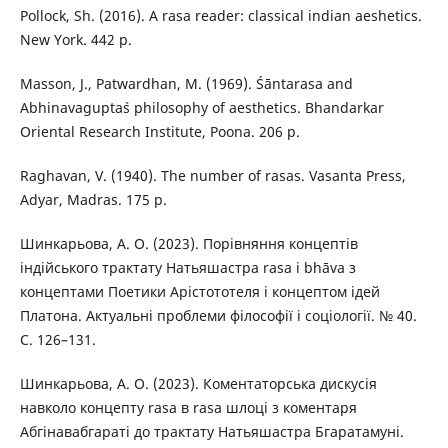
Pollock, Sh. (2016). A rasa reader: classical indian aeshetics.
New York. 442 p.
Masson, J., Patwardhan, M. (1969). Śāntarasa and
Abhinavagupta`s philosophy of aesthetics. Bhandarkar
Oriental Research Institute, Poona. 206 p.
Raghavan, V. (1940). The number of rasas. Vasanta Press,
Adyar, Madras. 175 p.
Шинкарьова, А. О. (2023). Порівняння концептів
індійського трактату Натьяшастра rasa i bhāva з
концептами Поетики Арістототеля і концептом ідей
Платона. Актуальні проблеми філософії і соціології. № 40.
C. 126–131.
Шинкарьова, А. О. (2023). Коментаторська дискусія
навколо концепту rasa в rasa шлоці з коментаря
Абгінавабгараті до трактату Натьяшастра Бгаратамуні.