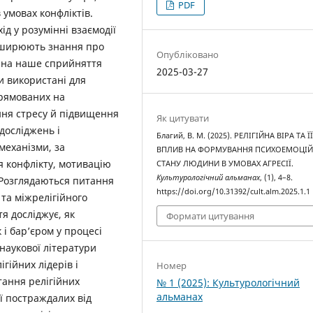
PDF
 умовах конфліктів.
д у розумінні взаємодії
озширюють знання про
Опубліковано
є на наше сприйняття
2025-03-27
ти використані для
прямованих на
ння стресу й підвищення
Як цитувати
 досліджень і
Благий, В. М. (2025). РЕЛІГІЙНА ВІРА ТА Ї
механізми, за
ВПЛИВ НА ФОРМУВАННЯ ПСИХОЕМОЦІ
я конфлікту, мотивацію
СТАНУ ЛЮДИНИ В УМОВАХ АГРЕСІЇ.
Культурологічний альманах
, (1), 4–8.
 Розглядаються питання
https://doi.org/10.31392/cult.alm.2025.1.1
 та міжрелігійного
тя досліджує, як
Формати цитування
 і бар’єром у процесі
 наукової літератури
гійних лідерів і
Номер
тання релігійних
№ 1 (2025): Культурологічний
альманах
ії постраждалих від