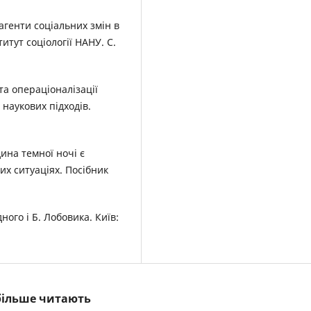
 агенти соціальних змін в
титут соціології НАНУ. С.
та операціоналізації
д наукових підходів.
дина темної ночі є
их ситуаціях. Посібник
ного і Б. Лобовика. Київ:
йбільше читають