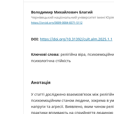
Володимир Михайлович Благий
Чернівецький національний університет імені Юрі
https://orcid.org/0009-0004-8371-5112
DOI:
https://doi.org/10.31392/cult.alm.2025.1.1
Ключові слова:
релігійна віра, психоемоційни
психологічна стійкість
Анотація
У статті досліджено взаємозв’язок між релігій
психоемоційним станом людини, зокрема в ум
напруги та агресії. Виявлено, яким чином рел
практики впливають на сприйняття людиною с