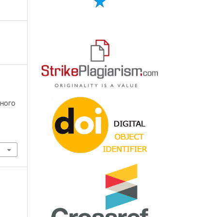
Ї
ЙНОГО