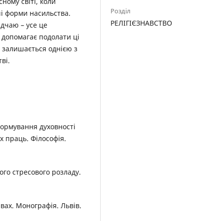
сному світі, коли
Розділ
ші форми насильства.
РЕЛІГІЄЗНАВСТВО
дчаю – усе це
 допомагає подолати ці
а залишається однією з
ві.
 формування духовності
х праць. Філософія.
ного стресового розладу.
явах. Монографія. Львів.