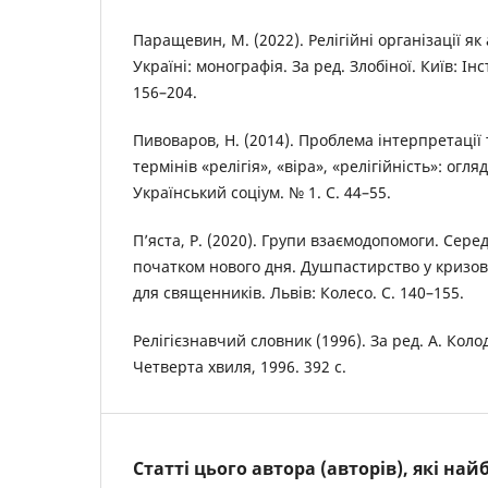
Паращевин, М. (2022). Релігійні організації як
Україні: монографія. За ред. Злобіної. Київ: Інс
156–204.
Пивоваров, Н. (2014). Проблема інтерпретації 
термінів «релігія», «віра», «релігійність»: огля
Український соціум. № 1. С. 44–55.
П’яста, Р. (2020). Групи взаємодопомоги. Сере
початком нового дня. Душпастирство у кризов
для священників. Львів: Колесо. С. 140–155.
Релігієзнавчий словник (1996). За ред. А. Колод
Четверта хвиля, 1996. 392 с.
Статті цього автора (авторів), які на