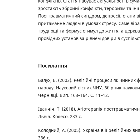
конфліктів. Стаття набуває актуальності в суча
зростають збройні конфлікти, тероризм та ін
Посттравматичний синдром, депресії, стани ві
притаманне людям в умовах стресу. Саме віра
труднощі та формує стимул до життя, а церкв
провідних установ за рівнем довіри в суспільст
Посилання
Балух, В. (2003). Релігійні процеси як чинник
народу. Науковий вісник ЧНУ. Збірник наукови
Чернівці. Вип. 163–164. С. 11–12.
Іванчіч, Т. (2018). Агіотерапія посттравматич
Львів: Колесо. 233 с.
Колодний, А. (2005). Україна в її релігійних ви
336 с.