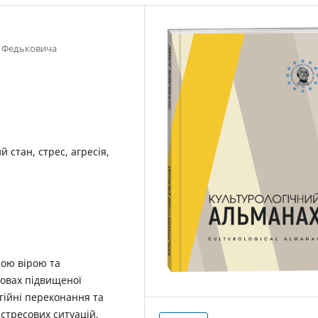
я Федьковича
й стан, стрес, агресія,
ною вірою та
овах підвищеної
ігійні переконання та
тресових ситуацій,