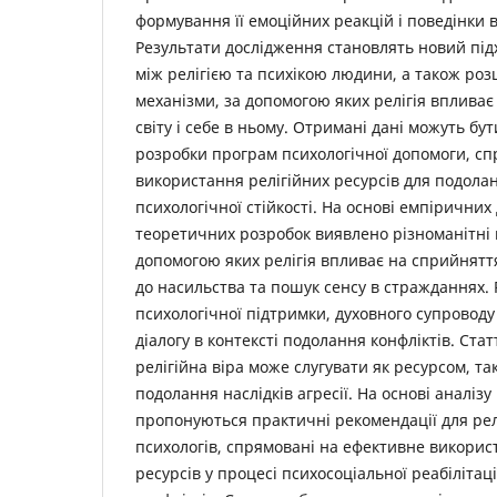
формування її емоційних реакцій і поведінки в
Результати дослідження становлять новий підхі
між релігією та психікою людини, а також р
механізми, за допомогою яких релігія вплива
світу і себе в ньому. Отримані дані можуть бу
розробки програм психологічної допомоги, с
використання релігійних ресурсів для подола
психологічної стійкості. На основі емпіричних
теоретичних розробок виявлено різноманітні 
допомогою яких релігія впливає на сприйнятт
до насильства та пошук сенсу в стражданнях.
психологічної підтримки, духовного супроводу
діалогу в контексті подолання конфліктів. Стат
релігійна віра може слугувати як ресурсом, так
подолання наслідків агресії. На основі аналізу
пропонуються практичні рекомендації для релі
психологів, спрямовані на ефективне викорис
ресурсів у процесі психосоціальної реабілітац