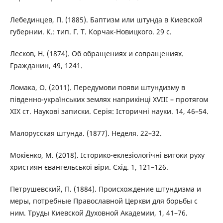
Лебединцев, П. (1885). Баптизм или штунда в Киевской
губернии. К.: тип. Г. Т. Корчак-Новицкого. 29 с.
Лесков, Н. (1874). Об обращениях и совращениях.
Гражданин, 49, 1241.
Ломака, О. (2011). Передумови появи штундизму в
південно-українських землях наприкінці ХVIII – протягом
ХІХ ст. Наукові записки. Серія: Історичні науки. 14, 46–54.
Малорусская штунда. (1877). Неделя. 22–32.
Мокієнко, М. (2018). Історико-еклезіологічні витоки руху
християн євангельської віри. Схід. 1, 121–126.
Петрушевский, П. (1884). Происхождение штундизма и
меры, потребные Православной Церкви для борьбы с
ним. Труды Киевской Духовной Академии, 1, 41–76.