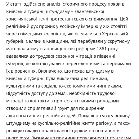
У статті здійснено аналіз історичного процесу появи в
Київській губернії штундизму – євангельської
християнської течії протестантського спрямування. Цей
релігійний рух проник у Російську імперію у ХІХ столітті
через німецьких колоністів, які оселилися в Херсонській
губернії. Селяни з Київщини, які перебували у скрутному
матеріальному становищі після реформи 1861 року,
вдавалися до трудової сезонної міграції в південні
губернії, де контактували з переселенцями та переймали
їх віровчення. Визначено, що поява штундизму в
Київській губернії була викликана релігійними,
культурними та соціально-економічними чинниками.
Відсутність доступу до землі, необхідність трудової
міграції та контакти з протестантськими громадами
створили сприятливий ґрунт для поширення
альтернативних релігійних ідей. Приділено увагу впливу
штундизму на суспільно-релігійне життя регіону, а також
реакцію влади і православної церкви на поширення
цього руху. Визначено причини популярності штундизму