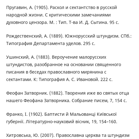
Пругавин, А. (1905). Раскол и сектантство в русской
народной жизни. С критическими замечаниями
духовного цензора. М. : Тип. Т-ва И. Д. Сытина. 95 с.
Рождественский, А. (1889). Южнорусский штундизм. СПб.:
Типография Департамента уделов. 295 с.
Ушинский, А. (1883). Вероучение малорусских
штундистов, разобранное на основании священного
писания в беседах православного мирянина с
сектантами. К: Типография А. С. Ивановой. 222 с.
Феофан Затворник. (1882). Творения иже во святых отца
нашего Феофана Затворника. Собрание писем, 7, 154 с.
Франко, І. (1902). Баптисти й Мальованці Київської
губернії. Літературно-науковий вісник, 19, 154–160.
Хитровська, Ю. (2007). Православна церква та штундизм