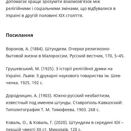
допомагає краще зрозуміти взаємозв’язок між
релігійними і соціальними змінами, що відбувалися в
Україні в другій половині XIX століття.
Посилання
Воронов, А. (1884). Штундизм. Очерки религиозно-
бытовой жизни в Малороссии. Русский вестник, 170, 5–45.
Грушевський, М. (1925). З історії релігійної думки на
Україні. Львів: З друкарні наукового товариства ім. Шев-
ченка. 1925. 192 с.
Дородницин, А. (1903). Южно-русский необаптизм,
известный под именем штунды. Ставрополь-Кавказский:
Типолитография Т. М. Тимофеева. 1903. 268 с.
Коваль, О., & Коваль, Г. (2020). Штундизм в середині ХІХ –
першій чверті ХХ ст. Миколаїв. 120 с.