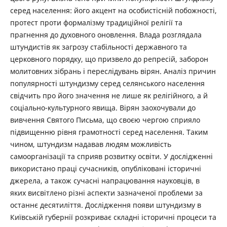
серед населення: його акцент на особистісній побожності,
протест проти формалізму традиційної релігії та
прагнення до духовного оновлення. Влада розглядала
штундистів як загрозу стабільності державного та
церковного порядку, що призвело до репресій, заборон
молитовних зібрань і переслідувань вірян. Аналіз причин
популярності штундизму серед селянського населення
свідчить про його значення не лише як релігійного, а й
соціально-культурного явища. Вірян заохочували до
вивчення Святого Письма, що своєю чергою сприяло
підвищенню рівня грамотності серед населення. Таким
чином, штундизм надавав людям можливість
самоорганізації та сприяв розвитку освіти. У дослідженні
використано праці сучасників, опубліковані історичні
джерела, а також сучасні напрацювання науковців, в
яких висвітлено різні аспекти зазначеної проблеми за
останнє десятиліття. Дослідження появи штундизму в
Київській губернії розкриває складні історичні процеси та