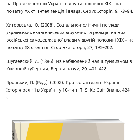
на Правобережній Україні в другій половині ХІХ – на
початку ХХ ст. Інтелігенція і влада. Серія: Історія, 9, 73–84.
Хитровська, Ю. (2008). Соціально-політичні погляди
українських євангельських віруючих та реакція на них
російської самодержавної влади у другій половині ХІХ – на
початку ХХ століття. Сторінки історії, 27, 195–202.
Шугаевский, А. (1886). Из наблюдений над штундизмом в
Киевской губернии. Вера и разум, 20, 401–428.
Яроцький, П. (Ред.). (2002). Протестантизм в Україні.
Історія релігії в Україні: у 10-ти т. Т. 5. К.: Світ Знань. 424
с.