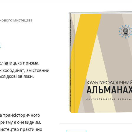
ркового мистецтва
3
слідницька призма,
х координат, змістовний
лідкові зв’язки.
та трансісторичного
призму є очевидним,
 мистецтво практично