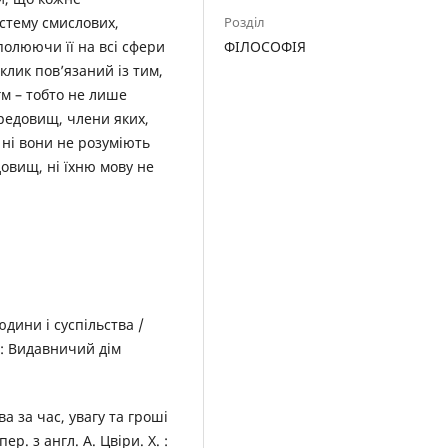
стему смислових,
Розділ
полюючи її на всі сфери
ФІЛОСОФІЯ
лик пов’язаний із тим,
м – тобто не лише
редовищ, члени яких,
 ні вони не розуміють
овищ, ні їхню мову не
юдини і суспільства /
 : Видавничий дім
ва за час, увагу та гроші
ер. з англ. А. Цвіри. Х. :