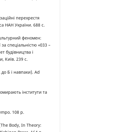
лізаційні перехрестя
аса НАН України. 688 с.
окультурний феномен:
ї за спеціальністю «033 –
ет будівництва і
, Київ. 239 с.
 до Б і навпаки). Ad
помирають інститути та
empo. 108 р.
 (The Body, In Theory: