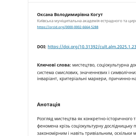
Оксана Володимирівна Когут
Київська муніципальна академія естрадного та ци
https://orcid.org/0000-0002-6664-5288
DOI:
https://doi.org/10.31392/cult.alm.2025.1.2
Ключові слова:
мистецтво, соціокультурна до
система смислових, значеннєвих і символічни
інваріант, критеріальні маркери, причинно-нас
Анотація
Розгляд мистецтва як конкретно-історичного 
феномена крізь соціокультурну дослідницьку 
закономірним і навіть тривіальним, оскільки