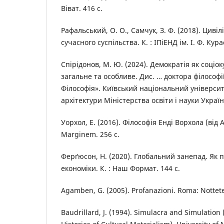
Віват. 416 с.
Рафальський, О. О., Самчук, З. Ф. (2018). Циві
сучасного суспільства. К. : ІПіЕНД ім. І. Ф. Кур
Спірідонов, М. Ю. (2024). Демократія як соці
загальне та особливе. Дис. … доктора філософі
Філософія». Київський національний університ
архітектури Міністерства освіти і науки України
Уорхол, Е. (2016). Філософія Енді Ворхола (від А
Marginem. 256 с.
Ферґюсон, Н. (2020). Глобальний занепад. Як 
економіки. К. : Наш Формат. 144 с.
Agamben, G. (2005). Profanazioni. Roma: Nottet
Baudrillard, J. (1994). Simulacra and Simulation