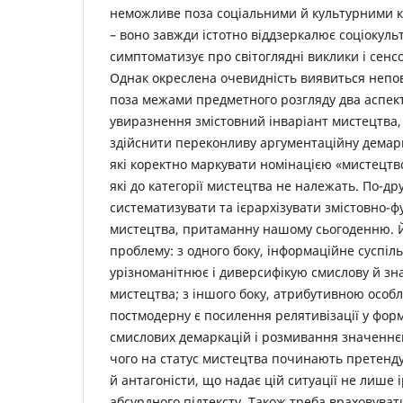
неможливе поза соціальними й культурними 
– воно завжди істотно віддзеркалює соціокульт
симптоматизує про світоглядні виклики і сенс
Однак окреслена очевидність виявиться неп
поза межами предметного розгляду два аспек
увиразнення змістовний інваріант мистецтва,
здійснити переконливу аргументаційну демарк
які коректно маркувати номінацією «мистецтво
які до категорії мистецтва не належать. По-др
систематизувати та ієрархізувати змістовно-ф
мистецтва, притаманну нашому сьогоденню. Й
проблему: з одного боку, інформаційне суспіль
урізноманітнює і диверсифікую смислову й зн
мистецтва; з іншого боку, атрибутивною особ
постмодерну є посилення релятивізації у фо
смислових демаркацій і розмивання значеннєв
чого на статус мистецтва починають претенд
й антагоністи, що надає цій ситуації не лише і
абсурдного підтексту. Також треба враховуват