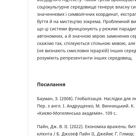
соціокультурне середовище генерує власну си
значеннєвих і символічних координат, екстра
буття й на мистецтво зокрема. Проблемний вик
що ці системи функціонують у режимі парадиг
автономних, а й значною мірою замкнених се
скажімо так, спілкуються спільною мовою, але
(не визнають смислових ієрархій) інших серед
розуміють репрезентанти інших середовищ.
Посилання
Бауман, З. (2008). Глобалізація. Наслідки для л
Пер. з англ. І. Андрущенко, М. Винницький. К.
«Києво-Могилянська академія». 109 с.
Пайн, Дж. В. ІІ. (2022). Економіка вражень: бит
клієнта / Б. Джозеф Пайн ІІ, Джеймс Ґ. Гілмор; п