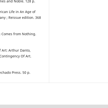
rnes and Noble. 128 р.
rican Life in An Age of
ny ; Reissue edition. 368
ng Comes from Nothing.
f Art: Arthur Danto,
Contingency Of Art.
lechado Press. 50 р.