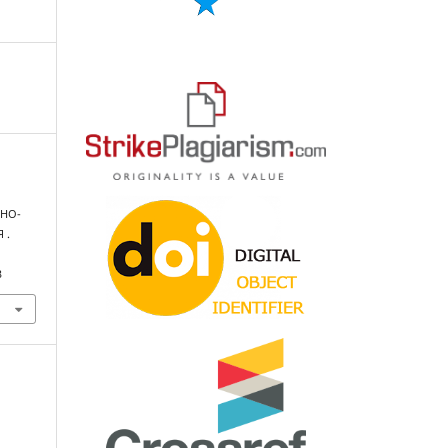
ВНО-
 .
3