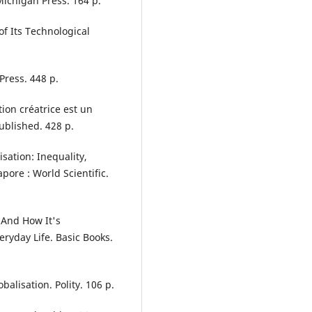
 Michigan Press. 164 р.
of Its Technological
Press. 448 р.
tion créatrice est un
blished. 428 р.
isation: Inequality,
ore : World Scientific.
: And How It's
ryday Life. Basic Books.
balisation. Polity. 106 р.