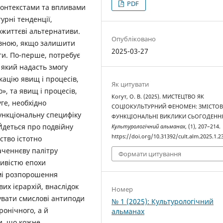
PDF
контекстами та впливами
урні тенденції,
ожиттєві альтернативи.
Опубліковано
овною, якщо залишити
2025-03-27
ти. По-перше, потребує
 який надасть змогу
ацію явищ і процесів,
Як цитувати
», та явищ і процесів,
Когут, О. В. (2025). МИСТЕЦТВО ЯК
уге, необхідно
СОЦІОКУЛЬТУРНИЙ ФЕНОМЕН: ЗМІСТО
ункціональну специфіку
ФУНКЦІОНАЛЬНІ ВИКЛИКИ СЬОГОДЕННЯ
деться про подвійну
Культурологічний альманах
, (1), 207–214.
https://doi.org/10.31392/cult.alm.2025.1.2
ство істотно
аченнєву палітру
Формати цитування
ливістю епохи
рмі розпорошення
их ієрархій, внаслідок
Номер
увати смислові антиподи
№ 1 (2025): Культурологічний
ронічного, а й
альманах
и, що кожне