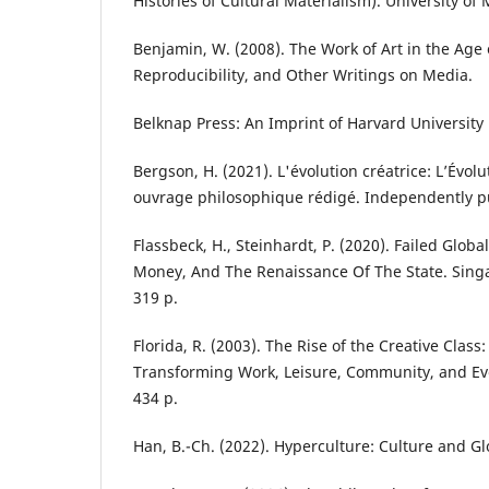
Histories of Cultural Materialism). University of
Benjamin, W. (2008). The Work of Art in the Age 
Reproducibility, and Other Writings on Media.
Belknap Press: An Imprint of Harvard University 
Bergson, H. (2021). L'évolution créatrice: L’Évolu
ouvrage philosophique rédigé. Independently pu
Flassbeck, H., Steinhardt, P. (2020). Failed Global
Money, And The Renaissance Of The State. Singap
319 р.
Florida, R. (2003). The Rise of the Creative Class
Transforming Work, Leisure, Community, and Eve
434 р.
Han, B.-Ch. (2022). Hyperculture: Culture and Glo