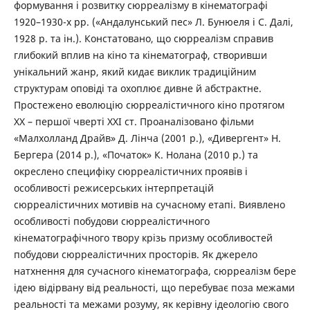
формування і розвитку сюрреалізму в кінематографі
1920–1930-х рр. («Андалунський пес» Л. Бунюеля і С. Далі,
1928 р. та ін.). Констатовано, що сюрреалізм справив
глибокий вплив на кіно та кінематограф, створивши
унікальний жанр, який кидає виклик традиційним
структурам оповіді та охоплює дивне й абстрактне.
Простежено еволюцію сюрреалістичного кіно протягом
ХХ – першої чверті ХХІ ст. Проаналізовано фільми
«Малхолланд Драйв» Д. Лінча (2001 р.), «Дивергент» Н.
Бергера (2014 р.), «Початок» К. Нолана (2010 р.) та
окреслено специфіку сюрреалістичних проявів і
особливості режисерських інтерпретацій
сюрреалістичних мотивів на сучасному етапі. Виявлено
особливості побудови сюрреалістичного
кінематографічного твору крізь призму особливостей
побудови сюрреалістичних просторів. Як джерело
натхнення для сучасного кінематографа, сюрреалізм бере
ідею відірвану від реальності, що перебуває поза межами
реальності та межами розуму, як керівну ідеологію свого