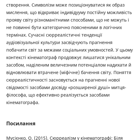
створення. Символізм може позиціонуватися як образ
мислення, що відкриває індивідууму постійну можливість
прояву світу різноманітними способами, що не можуть і
не повинні бути категорично поясненими в логічних
термінах. Сучасні сюрреалістичні тенденції
аудіовізуальної культури засвідчують прагнення
побачити світ за межами соціальних умовностей. У цьому
контексті кінематограф продовжує лишатися унікальним
засобом, наділеним величезним потенціалом надихати й
відновлювати втрачене (міфічне) бачення світу. Поняття
сюрреалістичності засновується на прагненні нової
свідомості засобами досвіду «розширеної душі» митця-
філософа, що ефективно реалізується засобами
кінематографа.
Посилання
Мусієнко, О. (2015). Сюрреалізм у кінематографі: Біля