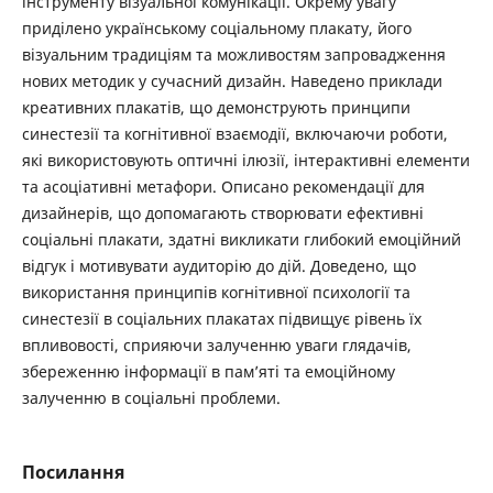
інструменту візуальної комунікації. Окрему увагу
приділено українському соціальному плакату, його
візуальним традиціям та можливостям запровадження
нових методик у сучасний дизайн. Наведено приклади
креативних плакатів, що демонструють принципи
синестезії та когнітивної взаємодії, включаючи роботи,
які використовують оптичні ілюзії, інтерактивні елементи
та асоціативні метафори. Описано рекомендації для
дизайнерів, що допомагають створювати ефективні
соціальні плакати, здатні викликати глибокий емоційний
відгук і мотивувати аудиторію до дій. Доведено, що
використання принципів когнітивної психології та
синестезії в соціальних плакатах підвищує рівень їх
впливовості, сприяючи залученню уваги глядачів,
збереженню інформації в пам’яті та емоційному
залученню в соціальні проблеми.
Посилання