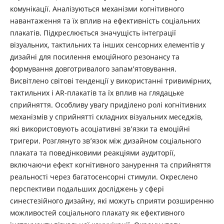
комунікації. Аналізуються механізми когнітивного
навантаження та їх вплив на ефективність соціальних
плакатів. Підкреслюється значущість інтеграції
візуальних, тактильних та інших сенсорних елементів у
дизайні для посилення емоційного резонансу та
формування довготривалого запам’ятовування.
Висвітлено світові тенденції у використанні тривимірних,
тактильних і AR-плакатів та їх вплив на глядацьке
сприйняття. Особливу увагу приділено ролі когнітивних
механізмів у сприйнятті складних візуальних меседжів,
які використовують асоціативні зв’язки та емоційні
тригери. Розглянуто зв’язок між дизайном соціального
плаката та поведінковими реакціями аудиторії,
включаючи ефект когнітивного занурення та сприйняття
реальності через багатосенсорні стимули. Окреслено
перспективи подальших досліджень у сфері
синестезійного дизайну, які можуть сприяти розширенню
можливостей соціального плакату як ефективного