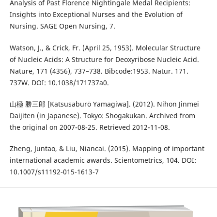
Analysis of Past Florence Nightingale Medal Recipients:
Insights into Exceptional Nurses and the Evolution of
Nursing. SAGE Open Nursing, 7.
Watson, J., & Crick, Fr. (April 25, 1953). Molecular Structure
of Nucleic Acids: A Structure for Deoxyribose Nucleic Acid.
Nature, 171 (4356), 737–738. Bibcode:1953. Natur. 171.
737W. DOI: 10.1038/171737a0.
山極 勝三郎 [Katsusaburō Yamagiwa]. (2012). Nihon Jinmei
Daijiten (in Japanese). Tokyo: Shogakukan. Archived from
the original on 2007-08-25. Retrieved 2012-11-08.
Zheng, Juntao, & Liu, Niancai. (2015). Mapping of important
international academic awards. Scientometrics, 104. DOI:
10.1007/s11192-015-1613-7