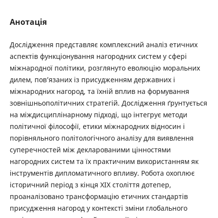
Анотація
Дослідження представляє комплексний аналіз етичних
аспектів функціонування нагородних систем у сфері
міжнародної політики, розглянуто еволюцію моральних
дилем, пов’язаних із присудженням державних і
міжнародних нагород, та їхній вплив на формування
зовнішньополітичних стратегій. Дослідження ґрунтується
на міждисциплінарному підході, що інтегрує методи
політичної філософії, етики міжнародних відносин і
порівняльного політологічного аналізу для виявлення
суперечностей між декларованими цінностями
нагородних систем та їх практичним використанням як
інструментів дипломатичного впливу. Робота охоплює
історичний період з кінця XIX століття дотепер,
проаналізовано трансформацію етичних стандартів
присудження нагород у контексті зміни глобального