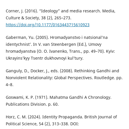
Corner, J. (2016). “Ideology” and media research. Media,
Culture & Society, 38 (2), 265–273.
https://doi.org/10.1177/0163443715610923
Gaberman, Yu. (2005). Hromadyanstvo i natsional’na
identychnist’. In V. van Steenbergen (Ed.), Umovy
hromadyanstva (O. O. Ivanenko, Trans., pp. 49–70). Kyiv:
Ukrayins’kyy Tsentr dukhovnoyi kul’tury.
Ganguly, D., Docker, J., eds. (2008). Rethinking Gandhi and
Nonviolent Relationality: Global Perspectives. Routledge. pp.
4–8.
Goswami, K. P. (1971). Mahatma Gandhi A Chronology.
Publications Division. p. 60.
Horz, C. M. (2024). Identity Propaganda. British Journal of
Political Science, 54 (2), 313–338. DOI: