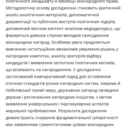
політичного ландшафту й еволюції міжнародного права.
Методологічну основу дослідження становить критичний
аналіз аналітичних матеріалів, дипломатичної
документації та публічних виступів політичних лідерів,
доповнений якісним контент-аналізом медіадискурсу, що
формується довкола спірних випадків присудження
міжнародних нагород. Особлива увага приділяється
вивченню інституційних механізмів ухвалення рішень у
нагородних комітетах, аналізу критеріїв відбору
кандидатів і виявлення латентних політичних мотивів,
що впливають на нагородження. У дослідженні
застосований компаративний підхід для зіставлення
етичних стандартів різних нагородних систем, зокрема й
Нобелівської премії миру, державних нагород провідних
держав і регіональних нагородних ініціатив, з метою
виявлення універсальних і партикулярних аспектів
моральної проблематики. Результати дослідження
демонструють існування фундаментальної суперечності
між заявленими гуманістичними цілями міжнародних