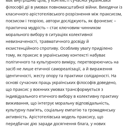
має внутрішню ціль, у контексті сучасної української
філософії дії в умовах повномасштабної війни. Виходячи із
класичного арістотелівського розрізнення між праксисом,
поєзисом і теорією, автори досліджують, як фронезис –
практична мудрість – стає ключовим чинником
морального вибору в ситуаціях колективної
невизначеності, травматичного досвіду й
екзистенційного спротиву. Особливу увагу приділено
тому, як праксис в українському контексті набуває
політичного та культурного виміру, перетворюючись на
засіб не лише етичної самореалізації, а й вираження
ідентичності, жесту опору та практики солідарності. На
основі сучасних праць українських філософів доведено,
що праксис у воєнних умовах трансформується з
індивідуального етичного вибору в колективну практику
виживання, що інтегрує моральну відповідальність,
культурну пам’ять, соціальну емпатію та громадянську
активність. Арістотелівська модель праксису, що
передбачає дію заради досягнення блага, у нових