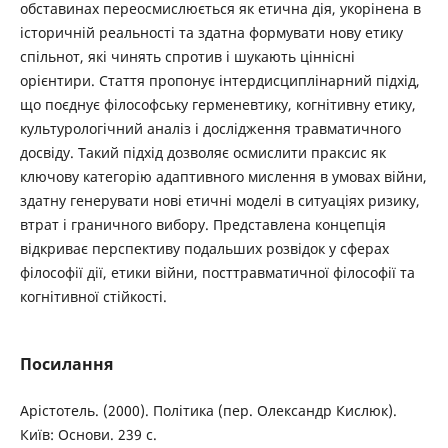
обставинах переосмислюється як етична дія, укорінена в
історичній реальності та здатна формувати нову етику
спільнот, які чинять спротив і шукають ціннісні
орієнтири. Стаття пропонує інтердисциплінарний підхід,
що поєднує філософську герменевтику, когнітивну етику,
культурологічний аналіз і дослідження травматичного
досвіду. Такий підхід дозволяє осмислити праксис як
ключову категорію адаптивного мислення в умовах війни,
здатну генерувати нові етичні моделі в ситуаціях ризику,
втрат і граничного вибору. Представлена концепція
відкриває перспективу подальших розвідок у сферах
філософії дії, етики війни, посттравматичної філософії та
когнітивної стійкості.
Посилання
Арістотель. (2000). Політика (пер. Олександр Кислюк).
Київ: Основи. 239 с.