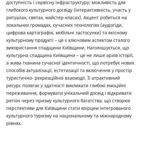
доступність і сервісну інфраструктуру; можливість для
глибокого культурного досвіду (інтерактивність, участь у
ритуалах, святах, майстер-класах). Акцент робиться на
локальних громадах, сучасних технологіях (аудіогіди,
цифрова картографія, мобільні застосунки) та якісному
культурному продукті – це є ключовим аспектом сталого
використання спадщини Київщини. Наголошується, що
культурна спадщина Київщини – це не лише архів історії,
а жива тканина сучасної ідентичності, що потребує нових
способів актуалізації, естетизації та включення у простір
туристично- рекреаційної взаємодії. Її атрактивний
ресурс полягає у здатності викликати глибокі емоційні
переживання, формувати унікальний досвід і відкривати
регіон через призму культурного багатства, що створює
перспективи для Київщини стати взірцем інтегрованого
культурного туризму на національному та міжнародному
рівнях.