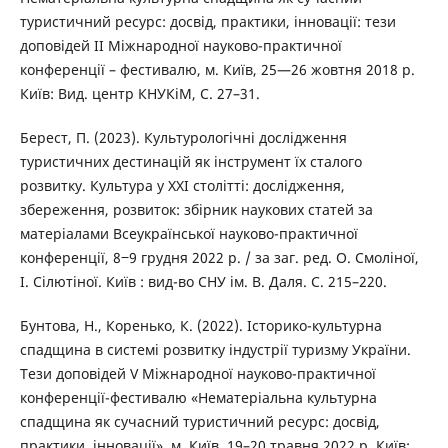
туристичний ресурс: досвід, практики, інновації: тези
доповідей ІІ Міжнародної науково-практичної
конференції – фестивалю, м. Київ, 25—26 жовтня 2018 р.
Київ: Вид. центр КНУКіМ, С. 27–31.
Берест, П. (2023). Культурологічні дослідження
туристичних дестинацій як інструмент їх сталого
розвитку. Культура у ХХІ столітті: дослідження,
збереження, розвиток: збірник наукових статей за
матеріалами Всеукраїнської науково-практичної
конференції, 8‒9 грудня 2022 р. / за заг. ред. О. Смоліної,
І. Сілютіної. Київ : вид-во СНУ ім. В. Даля. С. 215–220.
Бунтова, Н., Коренько, К. (2022). Історико-культурна
спадщина в системі розвитку індустрії туризму України.
Тези доповідей V Міжнародної науково-практичної
конференції-фестивалю «Нематеріальна культурна
спадщина як сучасний туристичний ресурс: досвід,
практики, інновації», м. Київ, 19–20 травня 2022 р. Київ: