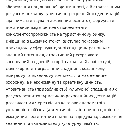
збереження національної ідентичності, а й стратегічним
ресурсом розвитку туристично-рекреаційних дестинацій,
здатним активізувати локальний розвиток, формувати
позитивний імідж регіонів і забезпечити
конкурентоспроможність на туристичному ринку.
Київщина в цьому контексті виступає показовим
прикладом: у сфері культурної спадщини регіон має
значний потенціал, атрактивний ресурс якого
заснований на давній історії, сакральній архітектурі,
фольклорно-етнографічній спадщині, козацькому
минулому та музейному комплексі; та має не лише
охоронну, а й економічну та креативну цінність.
Атрактивність (привабливість) культурної спадщини як
ресурсу розвитку туристично-рекреаційних дестинацій
розглядається через кілька ключових параметрів:
унікальність об’єкта (автентичність, історична цінність);
емоційний і естетичний вплив на відвідувача; символічне
значення та «вписаність» у культурну пам’ять;