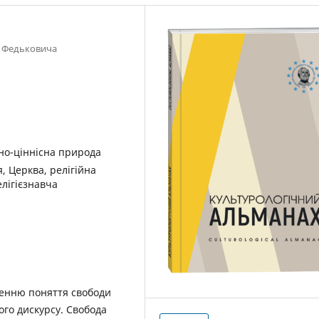
я Федьковича
йно-ціннісна природа
я, Церква, релігійна
елігієзнавча
ченню поняття свободи
кого дискурсу. Свобода