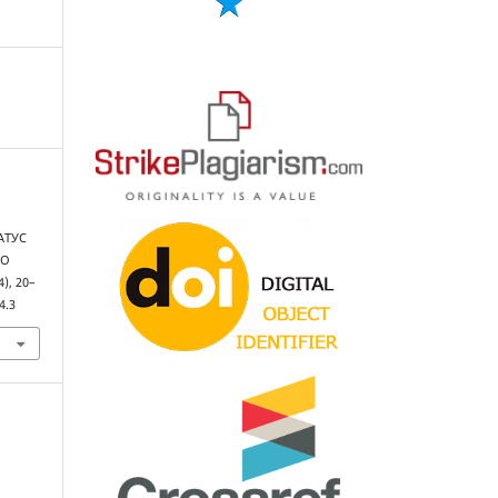
АТУС
ГО
(4), 20–
4.3