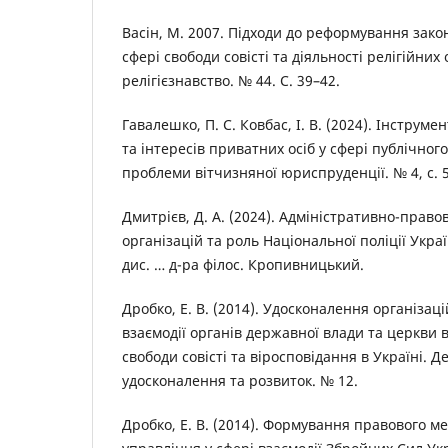
Васін, М. 2007. Підходи до реформування зако
сфері свободи совісті та діяльності релігійних
релігієзнавство. № 44. С. 39–42.
Гавалешко, П. С. Ковбас, І. В. (2024). Інструме
та інтересів приватних осіб у сфері публічног
проблеми вітчизняної юриспруденції. № 4, с. 
Дмитрієв, Д. А. (2024). Адміністративно-право
організацій та роль Національної поліції Украї
дис. … д-ра філос. Кропивницький.
Дробко, Е. В. (2014). Удосконалення організац
взаємодії органів державної влади та церкви в
свободи совісті та віросповідання в Україні. 
удосконалення та розвиток. № 12.
Дробко, Е. В. (2014). Формування правового м