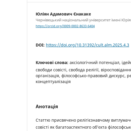
Юліян Адамович Єнакаке
Чернівецький національний університет імені Юрі
https://orcid.org/0009-0002-8633-6404
DOI:
https://doi.org/10.31392/cult.alm.2025.4.3
Ключові слова:
аксіологічний потенціал, іде
свободи совісті, свобода релігії, віросповіданн
організація, філософсько-правовий дискурс, р
концептуалізація
Анотація
Статтю присвячено релігієзнавчому витлума
совісті як багатоаспектного об’єкта філософсь