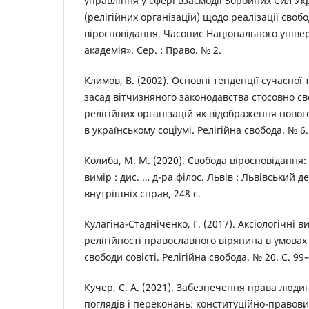
управління у сфері взаємодії Збройних Сил Ук
(релігійних організацій) щодо реалізації свобо
віросповідання. Часопис Національного уніве
академія». Сер. : Право. № 2.
Климов, В. (2002). Основні тенденції сучасної
засад вітчизняного законодавства стосовно сво
релігійних організацій як відображення нового
в українському соціумі. Релігійна свобода. № 6.
Колиба, М. М. (2020). Свобода віросповідання
вимір : дис. … д-ра філос. Львів : Львівський
внутрішніх справ, 248 с.
Кулагіна-Стадніченко, Г. (2017). Аксіологічні 
релігійності православного вірянина в умовах 
свободи совісті. Релігійна свобода. № 20. С. 99
Кучер, С. А. (2021). Забезпечення права люд
поглядів і переконань: конституційно-правовий