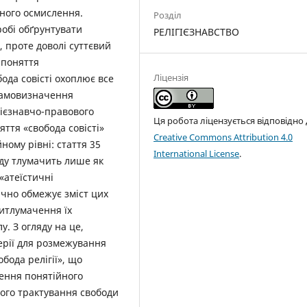
ного осмислення.
Розділ
робі обґрунтувати
РЕЛІГІЄЗНАВСТВО
 проте доволі суттєвий
і поняття
Ліцензія
бода совісті охоплює все
 самовизначення
гієзнавчо-правового
Ця робота ліцензується відповідно
яття «свобода совісті»
Creative Commons Attribution 4.0
ому рівні: стаття 35
International License
.
яду тлумачить лише як
 «атеїстичні
ачно обмежує зміст цих
витлумачення їх
. З огляду на це,
ерії для розмежування
обода релігії», що
ення понятійного
вого трактування свободи