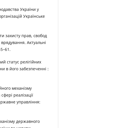
нодавства України у
 організацій Українське
нти захисту прав, свобод
о врядування. Актуальні
55–61.
вий статус релігійних
ни в його забезпеченні :
ійного механізму
 сфері реалізації
Державне управління:
еханізму державного