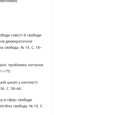
х випливає.
ободи совісті й свободи
ання демократичної
а свобода. № 14. С. 18–
країні: проблемні питання
71–175.
ській школі у контексті
36. С. 58–64.
ку в сфері свободи
лігійна свобода. № 10. С.