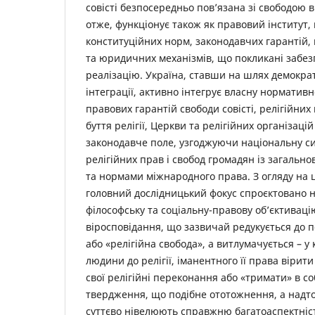
совісті безпосередньо пов’язана зі свободою ві
отже, функціонує також як правовий інститут
конституційних норм, законодавчих гарантій,
та юридичних механізмів, що покликані забезп
реалізацію. Україна, ставши на шлях демократ
інтеграції, активно інтегрує власну норматив
правових гарантій свободи совісті, релігійни
буття релігії, Церкви та релігійних організаці
законодавче поле, узгоджуючи національну с
релігійних прав і свобод громадян із загал
та нормами міжнародного права. З огляду на ц
головний дослідницький фокус спроєктовано н
філософську та соціальну-правову об’єктивацію
віросповідання, що зазвичай редукується до по
або «релігійна свобода», а витлумачується – у
людини до релігії, іманентного її права вірити
свої релігійні переконання або «тримати» в со
твердження, що подібне ототожнення, а надто
суттєво нівелюють справжню багатоаспектніст