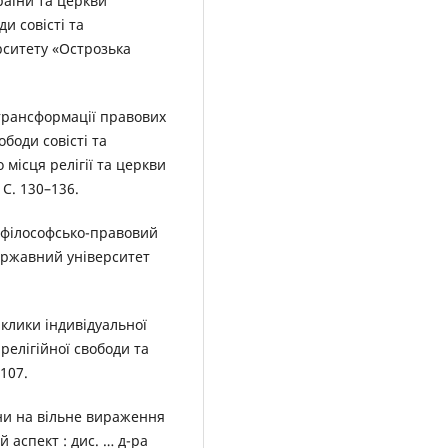
раїни та церкви
ди совісті та
рситету «Острозька
 трансформації правових
боди совісті та
 місця релігії та церкви
 С. 130–136.
: філософсько-правовий
 державний університет
виклики індивідуальної
релігійної свободи та
–107.
ини на вільне вираження
 аспект : дис. … д-ра