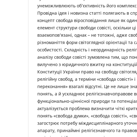
унеможливлюють об’єктивність його комплекс
Провідна ідея і новизна статті полягають в сп
концепт свобода віросповідання лише як один,
елемент структури свободи совісті, оскільки ц
взаємопов’язані, однак – не тотожні, адже сво
різноманіття форм світоглядної орієнтації та
особистості. Складність і неординарність релі
аналізу свободи совісті зумовлена тим, що пон
вилучено з юридичного вжитку на конституційн
Конституції України право на свободу світогл
релігійну свобод, а терміни «свобода совісті» і
переконання» взагалі відсутні. Це не лише зн
понять, а й ускладнює релігієзнавчоправове 
функціонально-ціннісної природи та потенціалу
актуалізується проблема визначити чіткі крит
понять «свобода думки», «свобода совісті», «св
загострює потребу міждисциплінарного уточн
апарату, принаймні релігієзнавчого та право