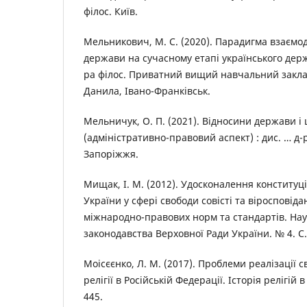
філос. Київ.
Мельникович, М. С. (2020). Парадигма взаємодії
держави на сучасному етапі українського держ
ра філос. Приватний вищий навчальний закла
Данила, Івано-Франківськ.
Мельничук, О. П. (2021). Відносини держави і
(адміністративно-правовий аспект) : дис. … д-
Запоріжжя.
Мищак, І. М. (2012). Удосконалення конституц
України у сфері свободи совісті та віросповіда
міжнародно-правових норм та стандартів. Нау
законодавства Верховної Ради України. № 4. С.
Моісєєнко, Л. М. (2017). Проблеми реалізації с
релігії в Російській Федерації. Історія релігій в
445.