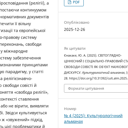
PDF
росповідання (релігії), а
, постаючи континуумом
 нормативних документів
Опубліковано
ечити її вільну
2025-12-26
изації та європейської
но-правову систему
х переконань, свободи
Як цитувати
й у міжнародне
Єнакаке, Ю. А. (2025). СВІТОГЛЯДНО-
истему забезпечення
ЦІННІСНИЙ І СОЦІАЛЬНО-ПРАВОВИЙ СТ
ьновизнаними принципами
СВОБОДИ СОВІСТІ ЯК ОБ’ЄКТ НАУКОВО
ю парадигму, у статті
ДИСКУРСУ.
Культурологічний альманах
, 
а релігієзнавчо-
28. https://doi.org/10.31392/cult.alm.2025.
 свободи совісті й
Формати цитування
няття «свобода релігії»,
 контексті ставлення
 або не вірити, виявляти
Номер
бі. Звідси культивується
№ 4 (2025): Культурологічний
 ж «звужений» підхід,
альманах
ь цієї проблематики й