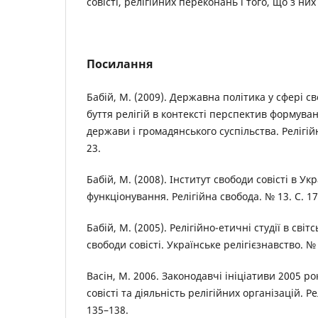
совісті, релігійних переконань і того, що з ни
Посилання
Бабій, М. (2009). Державна політика у сфері св
буття релігій в контексті перспектив формув
держави і громадянського суспільства. Релігійн
23.
Бабій, М. (2008). Інститут свободи совісті в У
функціонування. Релігійна свобода. № 13. С. 1
Бабій, М. (2005). Релігійно-етичні студії в світ
свободи совісті. Українське релігієзнавство. № 
Васін, М. 2006. Законодавчі ініціативи 2005 ро
совісті та діяльність релігійних організацій. Ре
135–138.