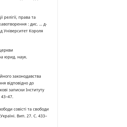
 релігії, права та
авотворення : дис. … д-
д Університет Короля
 церкви
ра юрид. наук.
ійного законодавства
ння відповідно до
кові записки Інституту
 43–47.
вободи совісті та свободи
 Україні. Вип. 27. С. 433–