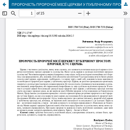
ПРОРОЧІСТЬ ПРОРОЧОЇ МІСІЇ ЦЕРКВИ У ПУБЛІЧНОМУ ПРОСТОРІ: ПРОРОКИ, ІСУС І ЦЕРКВА