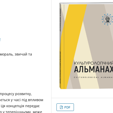
9
 мораль, звичай та
 процесу розвитку,
ється у часі під впливом
 Ця концепція передає
PDF
мо у теперішньому, може