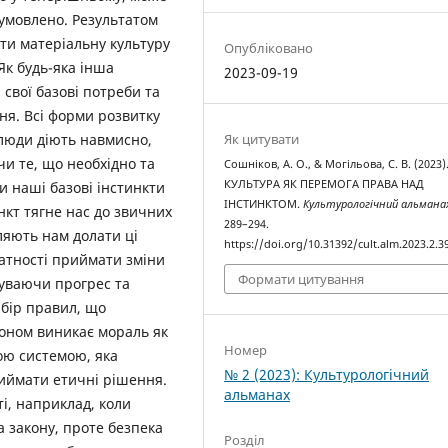
зумовлено. Результатом
ти матеріальну культуру
Опубліковано
 Як будь-яка інша
2023-09-19
свої базові потреби та
я. Всі форми розвитку
Як цитувати
 люди діють навмисно,
и те, що необхідно та
Сошніков, А. О., & Могільова, С. В. (2023)
КУЛЬТУРА ЯК ПЕРЕМОГА ПРАВА НАД
 наші базові інстинкти
ІНСТИНКТОМ.
Культурологічний альмана
инкт тягне нас до звичних
289–294.
ляють нам долати ці
https://doi.org/10.31392/cult.alm.2023.2.3
датності приймати зміни
Формати цитування
суваючи прогрес та
абір правил, що
коном виникає мораль як
Номер
ою системою, яка
№ 2 (2023): Культурологічний
риймати етичні рішення.
альманах
ті, наприклад, коли
 закону, проте безпека
Розділ