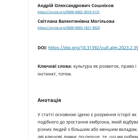
Андрій Олександрович Сошніков
https://orcid.org/0000-0002-3019-5131
Світлана Валентинівна Могільова
https://orcid.org/0000-0003-1821-902X
DOI:
https://doi.org/10.31392/cult.alm.2023.2.3
Ключові слова:
культура як розвиток, право і
інстинкт, тотем.
Анотація
У статті основною ідеєю є розуміння історії як
подібного до зростання ембріона, який відбува
різних людей з більшим або меншим вкладом.
дві ключові думки: по-перше, те, що ми роби