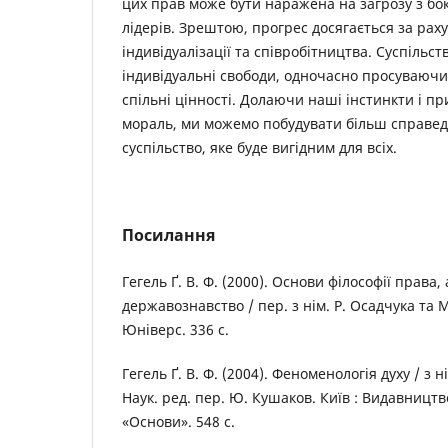
цих прав може бути наражена на загрозу з бо
лідерів. Зрештою, прогрес досягається за рах
індивідуалізації та співробітництва. Суспільст
індивідуальні свободи, одночасно просуваючи 
спільні цінності. Долаючи наші інстинкти і п
мораль, ми можемо побудувати більш справед
суспільство, яке буде вигідним для всіх.
Посилання
Гегель Ґ. В. Ф. (2000). Основи філософії права
державознавство / пер. з нім. Р. Осадчука та М
Юніверс. 336 с.
Гегель Ґ. В. Ф. (2004). Феноменологія духу / з н
Наук. ред. пер. Ю. Кушаков. Київ : Видавницт
«Основи». 548 с.