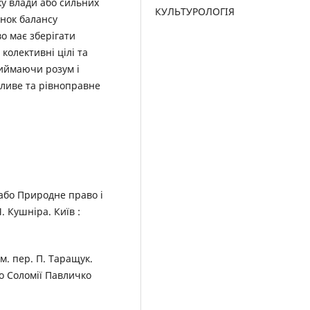
ку влади або сильних
КУЛЬТУРОЛОГІЯ
унок балансу
во має зберігати
колективні цілі та
риймаючи розум і
ливе та рівноправне
, або Природне право і
. Кушніра. Київ :
ім. пер. П. Таращук.
во Соломії Павличко