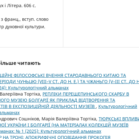
х і Літера. 606 с.
 з франц., вступ. слово
тр духовної культури.
йбільше читають
ЦІЙНІ ФІЛОСОФСЬКІ ВЧЕННЯ СТАРОДАВНЬОГО КИТАЮ ТА
ДИ ЧУНЬЦЮ (VIII–V СТ. ДО Н. Е.) ТА ЧЖАНЬГО (V–III СТ. ДО Н
24): Культурологічний альманах
Валеріївна Тортіка,
РЕПЛІКИ ПЕРЕЩЕПИНСЬКОГО СКАРБУ В
ОГО МУЗЕЮ БОЛГАРІЇ ЯК ПРИКЛАД ВІДТВОРЕННЯ ТА
ІВ В ЕКСПОЗИЦІЙНІЙ ДІЯЛЬНОСТІ МУЗЕЇВ
,
Культурологічний
 альманах
ндрович Сошніков, Марія Валеріївна Тортіка,
ТЮРКСЬКІ ВПЛИВ
Ї УКРАЇНИ І БОЛГАРІЇ (НА МАТЕРІАЛАХ КОЛЕКЦІЙ МУЗЕЇВ
манах: № 1 (2025): Культурологічний альманах
Р НА ТРОНІ: АПОКРИФІЧНІ ОПОВІДАННЯ ПРОКОПІЯ