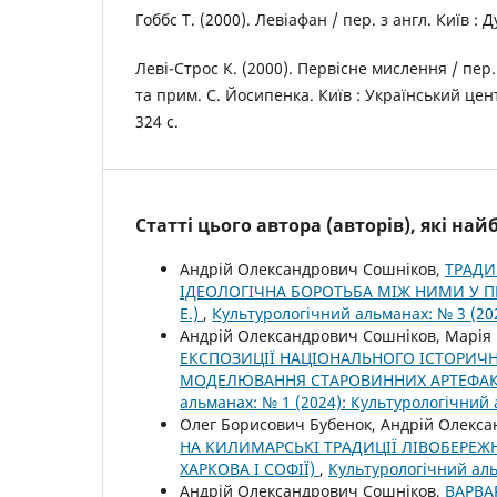
Гоббс Т. (2000). Левіафан / пер. з англ. Київ : Ду
Леві-Строс К. (2000). Первісне мислення / пер.
та прим. С. Йосипенка. Київ : Український цен
324 с.
Статті цього автора (авторів), які на
Андрій Олександрович Сошніков,
ТРАДИ
ІДЕОЛОГІЧНА БОРОТЬБА МІЖ НИМИ У ПЕРІО
Е.)
,
Культурологічний альманах: № 3 (20
Андрій Олександрович Сошніков, Марія 
ЕКСПОЗИЦІЇ НАЦІОНАЛЬНОГО ІСТОРИЧН
МОДЕЛЮВАННЯ СТАРОВИННИХ АРТЕФАКТ
альманах: № 1 (2024): Культурологічний
Олег Борисович Бубенок, Андрій Олекса
НА КИЛИМАРСЬКІ ТРАДИЦІЇ ЛІВОБЕРЕЖНО
ХАРКОВА І СОФІЇ)
,
Культурологічний аль
Андрій Олександрович Сошніков,
ВАРВА