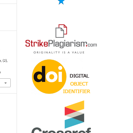
.
х
, (2),
9