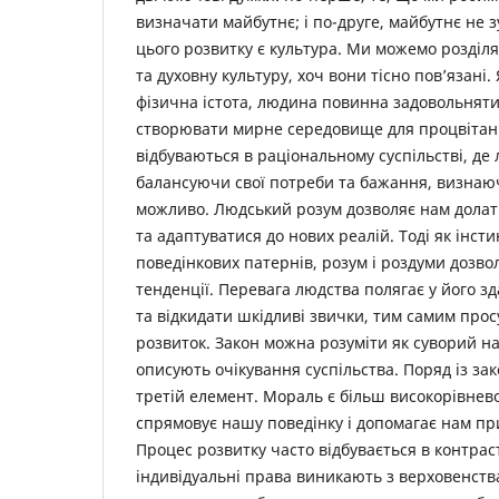
визначати майбутнє; і по-друге, майбутнє не 
цього розвитку є культура. Ми можемо розділя
та духовну культуру, хоч вони тісно пов’язані.
фізична істота, людина повинна задовольняти 
створювати мирне середовище для процвітанн
відбуваються в раціональному суспільстві, де
балансуючи свої потреби та бажання, визнаюч
можливо. Людський розум дозволяє нам долати
та адаптуватися до нових реалій. Тоді як інст
поведінкових патернів, розум і роздуми дозво
тенденції. Перевага людства полягає у його з
та відкидати шкідливі звички, тим самим про
розвиток. Закон можна розуміти як суворий н
описують очікування суспільства. Поряд із за
третій елемент. Мораль є більш високорівнев
спрямовує нашу поведінку і допомагає нам п
Процес розвитку часто відбувається в контрас
індивідуальні права виникають з верховенства