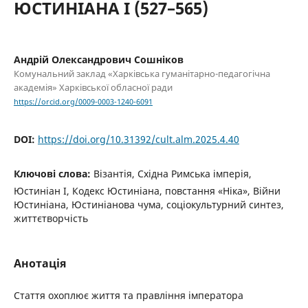
ЮСТИНІАНА І (527–565)
Андрій Олександрович Сошніков
Комунальний заклад «Харківська гуманітарно-педагогічна
академія» Харківської обласної ради
https://orcid.org/0009-0003-1240-6091
DOI:
https://doi.org/10.31392/cult.alm.2025.4.40
Ключові слова:
Візантія, Східна Римська імперія,
Юстиніан І, Кодекс Юстиніана, повстання «Ніка», Війни
Юстиніана, Юстиніанова чума, соціокультурний синтез,
життєтворчість
Анотація
Стаття охоплює життя та правління імператора