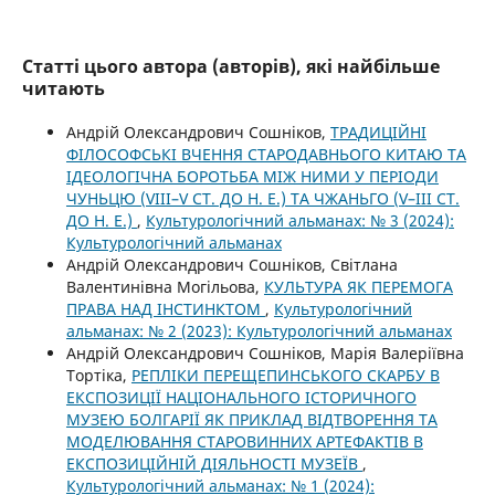
Статті цього автора (авторів), які найбільше
читають
Андрій Олександрович Сошніков,
ТРАДИЦІЙНІ
ФІЛОСОФСЬКІ ВЧЕННЯ СТАРОДАВНЬОГО КИТАЮ ТА
ІДЕОЛОГІЧНА БОРОТЬБА МІЖ НИМИ У ПЕРІОДИ
ЧУНЬЦЮ (VIII–V СТ. ДО Н. Е.) ТА ЧЖАНЬГО (V–III СТ.
ДО Н. Е.)
,
Культурологічний альманах: № 3 (2024):
Культурологічний альманах
Андрій Олександрович Сошніков, Світлана
Валентинівна Могільова,
КУЛЬТУРА ЯК ПЕРЕМОГА
ПРАВА НАД ІНСТИНКТОМ
,
Культурологічний
альманах: № 2 (2023): Культурологічний альманах
Андрій Олександрович Сошніков, Марія Валеріївна
Тортіка,
РЕПЛІКИ ПЕРЕЩЕПИНСЬКОГО СКАРБУ В
ЕКСПОЗИЦІЇ НАЦІОНАЛЬНОГО ІСТОРИЧНОГО
МУЗЕЮ БОЛГАРІЇ ЯК ПРИКЛАД ВІДТВОРЕННЯ ТА
МОДЕЛЮВАННЯ СТАРОВИННИХ АРТЕФАКТІВ В
ЕКСПОЗИЦІЙНІЙ ДІЯЛЬНОСТІ МУЗЕЇВ
,
Культурологічний альманах: № 1 (2024):