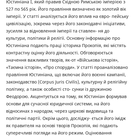
Юстиніана I, який правив Східною Римською імперією з
527 по 565 рік. Його правління визначено як золотий вік
імперії. У статті аналізується його вплив на євро- пейську
цивілізацію, зокрема через його законодавчі ініціативи,
зусилля за відновлення імперії та ставлен- ня до
культури, політики й релігії. Основну інформацію про
Юстиніана подають праці історика Прокопія, які містять
контрастну оцінку його діяльності. Обговорюється
значення важливих творів, як-от «Військова історія»,
«Таємна історія», «Про споруди». У статті проаналізовано
правління Юстиніана, що включає його воєнні кампанії,
законодавство (Corpus Juris Civilis), культурну й релігійну
політику, а також особисті сто- сунки із дружиною
Феодорою. Акцентується на тому, як Юстиніан формував
основи для сучасної юридичної системи, на його
відносинах з народом, через циркові видовища та
політичні партії. Окрім цього, досліджу- ється його імідж
як правителя на основі творів Прокопія, які подають
суперечливі погляди на його режим. Оцінювання