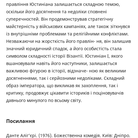
правління Юстиніана залишається складною темою,
оскільки його досягнення та недоліки сповнені
суперечностей. Він продемонстрував стратегічну
майстерність у військових кампаніях, але також зіткнувся
із внутрішніми проблемами та релігійними конфліктами.
Незважаючи на жорсткість його правлін- ня, він залишив
значний юридичний спадок, а його особистість стала
символом складності історії Візантії. Юстиніан I, якого
вшановували навіть його наступники, залишається
важливою фігурою в історії, відзначе- ною як великими
досягненнями, так і серйозними недоліками. Складний
образ імператора, що викликав як захоплення, так і
критику, продовжує цікавити істориків і поціновувачів
давнього минулого по всьому світу.
Посилання
Данте Аліг’єрі. (1976). Божественна комедія. Київ: Дніпро.