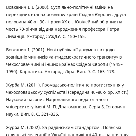
Вовканич І. І. (2000). Суспільно-політичні зміни на
перехідних етапах розвитку країн Східної Європи : друга
половина 40-х і 90-ті роки ХХ ст. Ювілейний збірник на
честь 70-річчя від дня народження професора Петра
Лизанця. Ужгород : УжДУ. С. 150−155.
Вовканич І. (2001). Нові публікації документів щодо
зовнішніх чинників «антидемократичного транзиту» в
Чехословаччині й інших країнах Східної Європи (1945–
1950). Карпатика. Ужгород: Ліра. Вип. 9. С. 165–178.
Журба М. (2011). Громадсько-політичне протистояння у
чехословацькому суспільстві (середина 40–80-х рр. XX ст.).
Науковий часопис Національного педагогічного
університету імені М. П. Драгоманова. Серія 6. Історичні
науки. Вип. 8. С. 321–336.
Журба М. (2002). За радянським стандартом : Польські
селянські делегації в Україні наприкінці 40-х – на початку