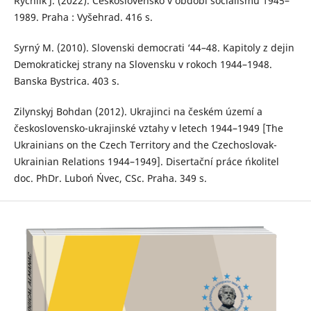
Rychlík J. (2022). Československo v období socialismu 1945–
1989. Praha : Vyšehrad. 416 s.
Syrný M. (2010). Slovenski democrati ‘44–48. Kapitoly z dejin
Demokratickej strany na Slovensku v rokoch 1944–1948.
Banska Bystrica. 403 s.
Zilynskyj Bohdan (2012). Ukrajinci na českém území a
československo-ukrajinské vztahy v letech 1944–1949 [The
Ukrainians on the Czech Territory and the Czechoslovak-
Ukrainian Relations 1944–1949]. Disertační práce ńkolitel
doc. PhDr. Luboń Ńvec, CSc. Praha. 349 s.