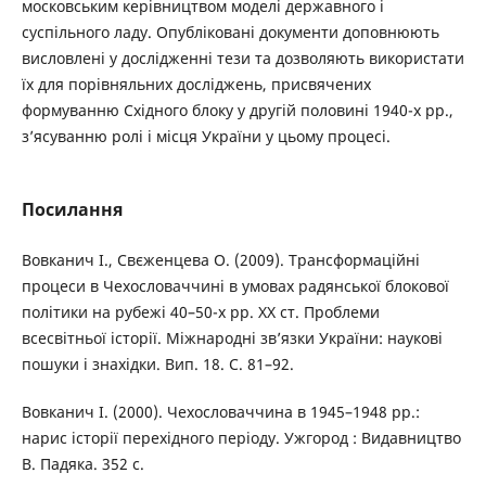
московським керівництвом моделі державного і
суспільного ладу. Опубліковані документи доповнюють
висловлені у дослідженні тези та дозволяють використати
їх для порівняльних досліджень, присвячених
формуванню Східного блоку у другій половині 1940-х рр.,
з’ясуванню ролі і місця України у цьому процесі.
Посилання
Вовканич І., Свєженцева О. (2009). Трансформаційні
процеси в Чехословаччині в умовах радянської блокової
політики на рубежі 40–50-х рр. ХХ ст. Проблеми
всесвітньої історії. Міжнародні зв’язки України: наукові
пошуки і знахідки. Вип. 18. С. 81–92.
Вовканич І. (2000). Чехословаччина в 1945–1948 рр.:
нарис історії перехідного періоду. Ужгород : Видавництво
В. Падяка. 352 с.