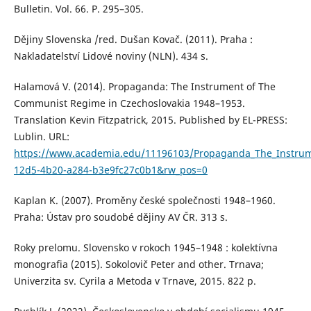
Bulletin. Vol. 66. P. 295–305.
Dějiny Slovenska /red. Dušan Kovač. (2011). Praha :
Nakladatelství Lidové noviny (NLN). 434 s.
Halamová V. (2014). Propaganda: The Instrument of The
Communist Regime in Czechoslovakia 1948–1953.
Translation Kevin Fitzpatrick, 2015. Published by EL-PRESS:
Lublin. URL:
https://www.academia.edu/11196103/Propaganda_The_Instrum
12d5-4b20-a284-b3e9fc27c0b1&rw_pos=0
Kaplan K. (2007). Proměny české společnosti 1948–1960.
Praha: Ústav pro soudobé dějiny AV ČR. 313 s.
Roky prelomu. Slovensko v rokoch 1945–1948 : kolektívna
monografia (2015). Sokolovič Peter and other. Trnava;
Univerzita sv. Cyrila a Metoda v Trnave, 2015. 822 p.