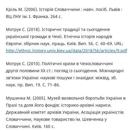
Кріль М. (2006). Історія Словаччини : навч. посіб. Львів :
ВЦ ЛНУ ім. І. Франка. 264 с.
Мотрук С. (2018). Історичні традиції та сьогодення
української громади в Чехії. Етнічна історія народів
Європи: збірник наук. праць. Київ. Вип. 56. С. 60–69. URL:
http://ethnic.history.univ.kiev.ua/data/2018/56/articles/9.pdf
Мотрук С. (2010). Політичні кризи в Чехословаччині
другої половини ХХ ст.: погляд із сьогодення. Міжнародні
зв’язки України: наукові пошуки і знахідки: міжвід. зб.
наук. пр. Вип. 19. С. 71–86.
Мушинка М. (2005). Музей визвольної боротьби України в
Празі та доля його фондів: історико-архівні нариси.
Державний комітет архівів України, Асоціація україністів
Словаччини, Наукове товариство ім. Шевченка у
Словаччині. Київ. 160 с.