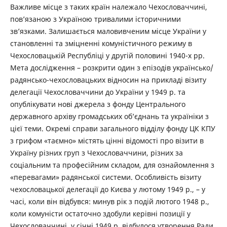
Важливе місце з таких країн належало Чехословаччині,
пов’язаною з Україною тривалими історичними
зв’язками. Залишається маловивченим місце України у
становленні та зміцненні комуністичного режиму в
Чехословацькій Республіці у другій половині 1940-х рр.
Мета дослідження – розкрити один з епізодів українсько/
радянсько-чехословацьких відносин на прикладі візиту
делегації Чехословаччини до України у 1949 р. та
опублікувати нові джерела з фонду Центрального
державного архіву громадських об’єднань та україніки з
цієї теми. Окремі справи загального відділу фонду ЦК КПУ
з грифом «таємно» містять цінні відомості про візити в
Україну різних груп з Чехословаччини, різних за
соціальним та професійним складом, для ознайомлення з
«перевагами» радянської системи. Особливість візиту
чехословацької делегації до Києва у лютому 1949 р., – у
часі, коли він відбувся: минув рік з подій лютого 1948 р.,
коли комуністи остаточно здобули керівні позиції у
Чехословаччині, у січні 1949 р. відбулося утворення Ради