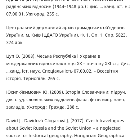
радянських відносин (1944–1948 рр.) : дис. … канд. іст. н.:
07.00.01. Ужгород. 255 с.
Центральний державний архів громадських об’єднань
України, м. Київ (ЦДАГО України). Ф. 1. Оп. 1. Спр. 5823.
374 арк.
Цуп О. (2008). Чеська Республіка і Україна в
міждержавних відносинах кінця XX – початку XXI ст.: Дис.
…канд. іст. наук. Спеціальність 07.00.02. – Всесвітня
історія. Тернопіль. 265 с.
Юсип-Якимович Ю. (2009). Історія Словаччини: підруч.
для студ. слов`янських відділень філол. ф-тів вищ. навч.
закладів. Ужгород : Гражда. 288 с.
David J., Davidová Glogarová J. (2017). Czech travelogues
about Soviet Russia and the Soviet Union – a neglected
source for historical geography. Hungarian Geographical