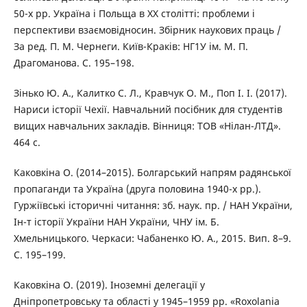
50-х рр. Україна і Польща в XX столітті: проблеми і
перспективи взаємовідносин. Збірник наукових праць /
За ред. П. М. Чернеги. Київ-Краків: НГ1У ім. М. П.
Драгоманова. С. 195–198.
Зінько Ю. А., Калитко С. Л., Кравчук О. М., Поп І. І. (2017).
Нариси історії Чехії. Навчальний посібник для студентів
вищих навчальних закладів. Вінниця: ТОВ «Нілан-ЛТД».
464 с.
Каковкіна О. (2014–2015). Болгарський напрям радянської
пропаганди та Україна (друга половина 1940-х рр.).
Гуржіївські історичні читання: зб. наук. пр. / НАН України,
Ін-т історії України НАН України, ЧНУ ім. Б.
Хмельницького. Черкаси: Чабаненко Ю. А., 2015. Вип. 8–9.
С. 195–199.
Каковкіна О. (2019). Іноземні делегації у
Дніпропетровську та області у 1945–1959 рр. «Roxolania