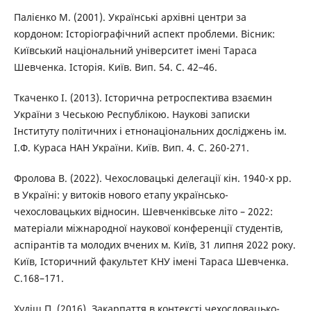
Палієнко М. (2001). Українські архівні центри за
кордоном: Історіографічний аспект проблеми. Вісник:
Київський національний університет імені Тараса
Шевченка. Історія. Київ. Вип. 54. С. 42–46.
Ткаченко І. (2013). Історична ретроспектива взаємин
України з Чеською Республікою. Наукові записки
Інституту політичних і етнонаціональних досліджень ім.
І.Ф. Кураса НАН України. Київ. Вип. 4. С. 260-271.
Фролова В. (2022). Чехословацькі делегації кін. 1940-х рр.
в Україні: у витоків нового етапу українсько-
чехословацьких відносин. Шевченківське літо – 2022:
матеріали міжнародної наукової конференції студентів,
аспірантів та молодих вчених м. Київ, 31 липня 2022 року.
Київ, Історичний факультет КНУ імені Тараса Шевченка.
С.168–171.
Худіш П. (2016). Закарпаття в контексті чехословацько-