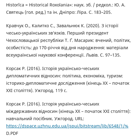
Historĭca = Historical Roxolania»: наук. зб. / редкол.: Ю. А.
Святець (гол. ред.) та ін. Дніпро: Ліра. С. 183–205.
Кравчук О., Калитко С., Завальнюк К. (2020). З історії
чесько-українських зв’язків. Перший президент
Чехословацької республіки Т. Ґ. Масарик: вчений, політик,
особистість: до 170-річчя від дня народження: матеріали
всеукраїнської наукової конференції. Львів. С. 97–135.
Корсак Р. (2016). Історія українсько-чеських
дипломатичних відносин: політика, економіка, туризм:
історико-дипломатичне дослідження (кінець ХХ – початок
ХХІ століття). Ужгород. 119 с.
Корсак Р. (2016). Історія українсько-чеських
міждержавних відносин (кінець ХХ – початок ХХІ століття):
навчальний посібник. Ужгород. URL:
https://dspace.uzhnu.edu.ua/jspui/bitstream/lib/6548/1/%
D.PDF