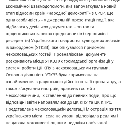
Економічної Взаємодопомоги, яка започаткувала новий
етап відносин країн «народної демократії» з СРСР. Ще
одна особливість – у джерельній презентації події, яка
відбилася у декількох документах, – звітах та
щоденникових записах представників (керівників і
референтів) Українського товариства культурних зв’язків
із закордоном (УТКЗЗ), яке опікувалося прийомом
чехословацьких гостей. Проаналізовані документи
розкривають місце УТКЗЗ як громадської організації у
системі роботи ЦК КПУ з чехословацькими групами.
Основна діяльність УТКЗЗ була спрямована на
ознайомлення з радянською дійсністю та її пропаганду, а
також з’ясування настроїв, вражень гостей з
Чехословаччини, їх ставлення до певних подій, про що
відповідні звіти направлялися до ЦК КПУ та ЦК КПРС.
Представлена чехословацькій делегації ілюстрація життя
українського міста і села не уповні відповідала реаліям і
не давала можливості оцінити недоліки нав’язаної