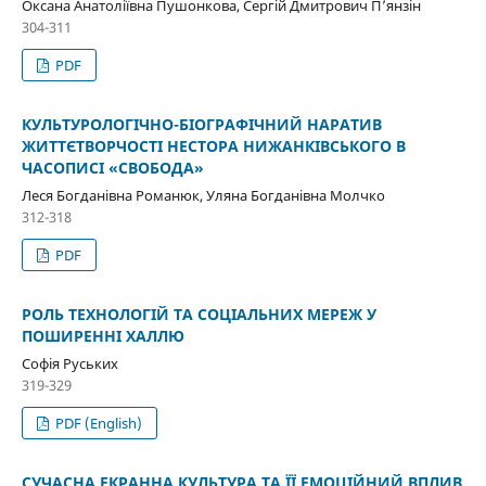
Оксана Анатоліївна Пушонкова, Сергій Дмитрович П’янзін
304-311
PDF
КУЛЬТУРОЛОГІЧНО-БІОГРАФІЧНИЙ НАРАТИВ
ЖИТТЄТВОРЧОСТІ НЕСТОРА НИЖАНКІВСЬКОГО В
ЧАСОПИСІ «СВОБОДА»
Леся Богданівна Романюк, Уляна Богданівна Молчко
312-318
PDF
РОЛЬ ТЕХНОЛОГІЙ ТА СОЦІАЛЬНИХ МЕРЕЖ У
ПОШИРЕННІ ХАЛЛЮ
Софія Руських
319-329
PDF (English)
СУЧАСНА ЕКРАННА КУЛЬТУРА ТА ЇЇ ЕМОЦІЙНИЙ ВПЛИВ