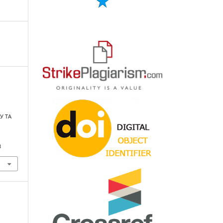
У ТА
3