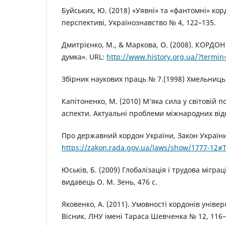
Буйських, Ю. (2018) «Уявні» та «фантомні» ко
перспективі, Українознавство № 4, 122–135.
Дмитрієнко, М., & Маркова, О. (2008). КОРД
думка». URL:
http://www.history.org.ua/?termi
Збірник наукових праць № 7.(1998) Хмельниць
Капітоненко, М. (2010) М’яка сила у світовій п
аспекти. Актуальні проблеми міжнародних від
Про державний кордон України, Закон України 
https://zakon.rada.gov.ua/laws/show/1777-12#T
Юськів, Б. (2009) Глобалізація і трудова міграці
видавець О. М. Зень, 476 с.
Яковенко, А. (2011). Умовності кордонів універ
Вісник. ЛНУ імені Тараса Шевченка № 12, 116–