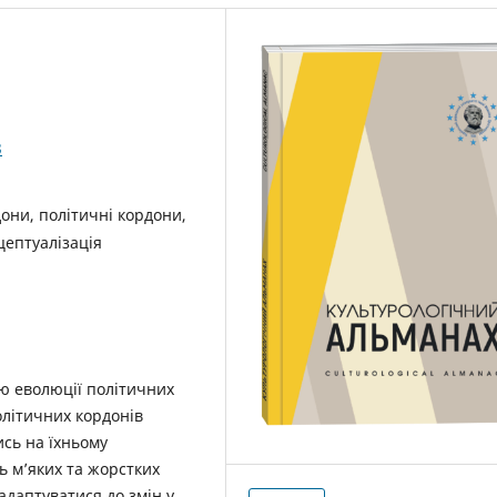
3
дони, політичні кордони,
цептуалізація
ю еволюції політичних
олітичних кордонів
сь на їхньому
ть м’яких та жорстких
 адаптуватися до змін у