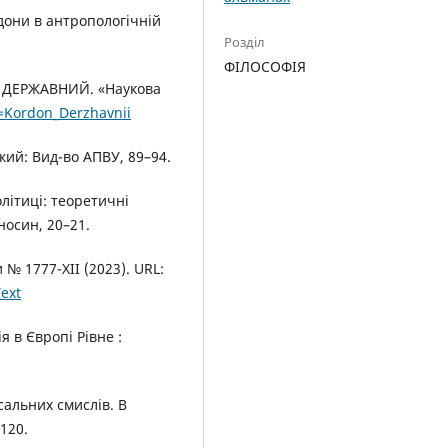
рдони в антропологічній
Розділ
ФІЛОСОФІЯ
ОН ДЕРЖАВНИЙ. «Наукова
n=Kordon_Derzhavnii
кий: Вид-во АПВУ, 89–94.
олітиці: теоретичні
носин, 20–21.
№ 1777-XII (2023). URL:
ext
я в Європі Рівне :
сальних смислів. В
120.