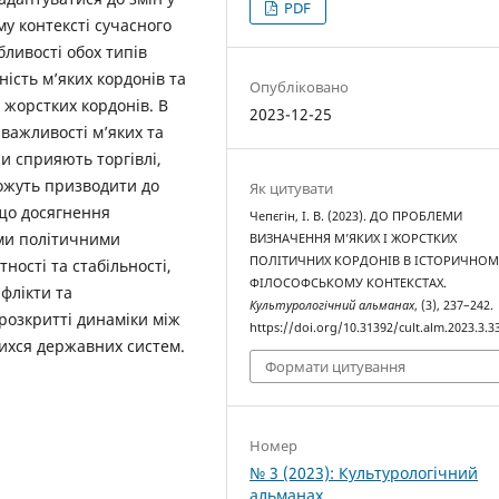
PDF
у контексті сучасного
бливості обох типів
ність м’яких кордонів та
Опубліковано
 жорстких кордонів. В
2023-12-25
важливості м’яких та
ни сприяють торгівлі,
 можуть призводити до
Як цитувати
 що досягнення
Чепєгін, І. В. (2023). ДО ПРОБЛЕМИ
ми політичними
ВИЗНАЧЕННЯ М’ЯКИХ І ЖОРСТКИХ
ПОЛІТИЧНИХ КОРДОНІВ В ІСТОРИЧНОМ
ності та стабільності,
ФІЛОСОФСЬКОМУ КОНТЕКСТАХ.
флікти та
Культурологічний альманах
, (3), 237–242.
 розкритті динаміки між
https://doi.org/10.31392/cult.alm.2023.3.3
ихся державних систем.
Формати цитування
Номер
№ 3 (2023): Культурологічний
альманах