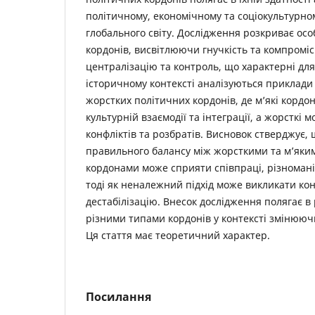
політичному, економічному та соціокультурном
глобального світу. Дослідження розкриває осо
кордонів, висвітлюючи гнучкість та компроміс
централізацію та контроль, що характерні для
історичному контексті аналізуються приклади 
жорстких політичних кордонів, де м’які кордо
культурній взаємодії та інтеграції, а жорсткі
конфліктів та розбратів. Висновок стверджує,
правильного балансу між жорсткими та м’яки
кордонами може сприяти співпраці, різноманіт
тоді як неналежний підхід може викликати кон
дестабілізацію. Внесок дослідження полягає в
різними типами кордонів у контексті змінююч
Ця стаття має теоретичний характер.
Посилання