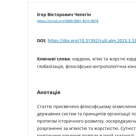
Ігор Вікторович Чепєгін
https://orcid.org/0000-0001-8315-8978
DOI:
https://doi.org/10.31392/cult.alm.2023.3.3
Ключові слова:
кордони, м’які та жорсткі кор
глобалізація, філософсько-антропологічна кон
Анотація
Статтю присвячено філософському осмисленн
державних систем та принципів організації п
протягом історичного розвитку, зосереджуючи
розрізненні за м’якістю та жорсткістю. Сутніс
політичних кордонів полягає в їхній здатності