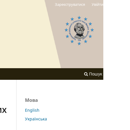
Зареєструватися
Увійти
Пошук
Мова
ИХ
English
Українська