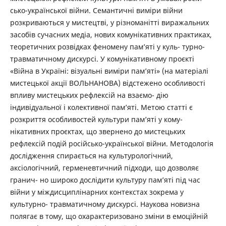
сько-української війни. Семантичні виміри війни
розкриваються у мистецтві, у різноманітті виражальних
засобів сучасних медіа, нових комунікативних практиках,
теоретичних розвідках феномену пам’яті у куль- турно-
травматичному дискурсі. У комунікативному проєкті
«Війна в Україні: візуальні виміри пам’яті» (на матеріалі
мистецької акції ВОЛЬНАНОВА) відстежено особливості
впливу мистецьких рефлексій на взаємо- дію
індивідуальної і колективної пам’яті. Метою статті є
розкриття особливостей культури пам’яті у кому-
нікативних проєктах, що звернено до мистецьких
рефлексій подій російсько-української війни. Методологія
дослідження спирається на культурологічний,
аксіологічний, герменевтичний підходи, що дозволяє
гранич- но широко дослідити культуру пам’яті під час
війни у міждисциплінарних контекстах зокрема у
культурно- травматичному дискурсі. Наукова новизна
полягає в тому, що охарактеризовано зміни в емоційній