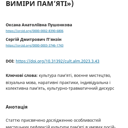
ВИМІРИ ПАМ’ЯТІ»)
Оксана Анатоліївна Пушонкова
https://orcid.org/0000-0002-8390-6806
Сергій Дмитрович П’янзін
https://orcid.org/0000-0003-3746-1743
DOI:
https://doi.org/10.31392/cult.alm.2023.3.43
Ключові слова:
культура пам’яті, воєнне мистецтво,
візуальна мова, наративні практики, індивідуальна і
колективна пам’ять, культурно-травматичний дискурс
Анотація
Статтю присвячено дослідженню особливостей
мистецьких рефлексій культури пам’яті в умовах росій-