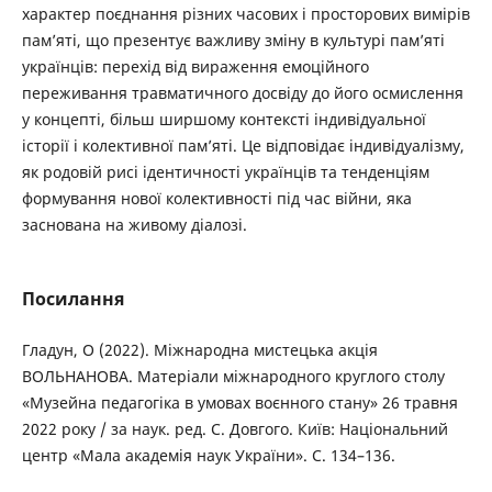
характер поєднання різних часових і просторових вимірів
пам’яті, що презентує важливу зміну в культурі пам’яті
українців: перехід від вираження емоційного
переживання травматичного досвіду до його осмислення
у концепті, більш ширшому контексті індивідуальної
історії і колективної пам’яті. Це відповідає індивідуалізму,
як родовій рисі ідентичності українців та тенденціям
формування нової колективності під час війни, яка
заснована на живому діалозі.
Посилання
Гладун, О (2022). Міжнародна мистецька акція
ВОЛЬНАНОВА. Матеріали міжнародного круглого столу
«Музейна педагогіка в умовах воєнного стану» 26 травня
2022 року / за наук. ред. С. Довгого. Київ: Національний
центр «Мала академія наук України». С. 134–136.