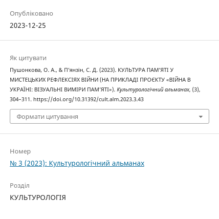
Опубліковано
2023-12-25
Як цитувати
Пушонкова, О. А., & П’янзін, С. Д. (2023). КУЛЬТУРА ПАМ’ЯТІ У
МИСТЕЦЬКИХ РЕФЛЕКСІЯХ ВІЙНИ (НА ПРИКЛАДІ ПРОЄКТУ «ВІЙНА В
УКРАЇНІ: ВІЗУАЛЬНІ ВИМІРИ ПАМ’ЯТІ»).
Культурологічний альманах
, (3),
304–311. https://doi.org/10.31392/cult.alm.2023.3.43
Формати цитування
Номер
№ 3 (2023): Культурологічний альманах
Розділ
КУЛЬТУРОЛОГІЯ