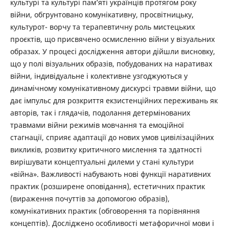
культурі та культурі пам’яті українців протягом року
війни, обгрунтовано комунікативну, просвітницьку,
культурот- ворчу та терапевтичну роль мистецьких
проєктів, що присвячено осмисленню війни у візуальних
образах. У процесі дослідження автори дійшли висновку,
що у полі візуальних образів, побудованих на наративах
війни, індивідуальне і колективне узгоджуються у
динамічному комунікативному дискурсі травми війни, що
дає імпульс для розкриття екзистенційних переживань як
авторів, так і глядачів, подолання детермінованих
травмами війни режимів мовчання та емоційної
стагнації, сприяє адаптації до нових умов цивілізаційних
викликів, розвитку критичного мислення та здатності
вирішувати концептуальні дилеми у стані культури
«війна». Важливості набувають нові функції наративних
практик (розширене оповідання), естетичних практик
(вираження почуттів за допомогою образів),
комунікативних практик (обговорення та порівняння
концептів). Досліджено особливості метафоричної мови і