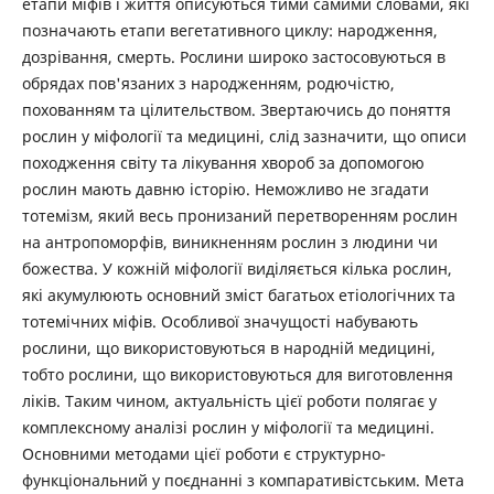
етапи міфів і життя описуються тими самими словами, які
позначають етапи вегетативного циклу: народження,
дозрівання, смерть. Рослини широко застосовуються в
обрядах пов'язаних з народженням, родючістю,
похованням та цілительством. Звертаючись до поняття
рослин у міфології та медицині, слід зазначити, що описи
походження світу та лікування хвороб за допомогою
рослин мають давню історію. Неможливо не згадати
тотемізм, який весь пронизаний перетворенням рослин
на антропоморфів, виникненням рослин з людини чи
божества. У кожній міфології виділяється кілька рослин,
які акумулюють основний зміст багатьох етіологічних та
тотемічних міфів. Особливої значущості набувають
рослини, що використовуються в народній медицині,
тобто рослини, що використовуються для виготовлення
ліків. Таким чином, актуальність цієї роботи полягає у
комплексному аналізі рослин у міфології та медицині.
Основними методами цієї роботи є структурно-
функціональний у поєднанні з компаративістським. Мета