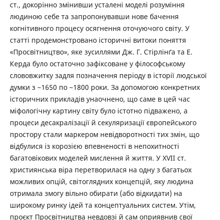
ст., докорінно змінивши усталені моделі розуміння
людиною себе та запропонувавши нове бачення
когнітивного процесу осягнення оточуючого світу. У
статті продемонстровано історичні витоки поняття
«Просвітництво», яке зусиллями Дж. Г. Стірлінґа та Е.
Керда було остаточно зафіксоване у філософському
слововжитку задля позначення періоду в історії людської
думки з ~1650 по ~1800 роки. За допомогою конкретних
історичних прикладів унаочнено, що саме в цей час
міфологічну картину світу було істотно підважено, а
процеси десакралізації й секуляризації європейського
простору стали маркером невідворотності тих змін, що
відбулися із корозією впевненості в непохитності
багатовікових моделей мислення й життя. У XVII ст.
християнська віра перетворилася на одну з багатьох
можливих опцій, світоглядних концепцій, яку людина
отримала змогу вільно обирати (або відкидати) на
широкому ринку ідей та концептуальних систем. Утім,
проєкт Просвітництва невдовзі й сам оприявнив свої