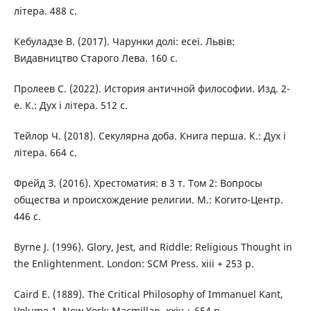
літера. 488 с.
Кебуладзе В. (2017). Чарунки долі: есеї. Львів:
Видавництво Старого Лева. 160 с.
Пролеев С. (2022). История античной философии. Изд. 2-
е. К.: Дух і літера. 512 с.
Тейлор Ч. (2018). Секулярна доба. Книга перша. К.: Дух і
літера. 664 с.
Фрейд З. (2016). Хрестоматия: в 3 т. Том 2: Вопросы
общества и происхождение религии. М.: Когито-Центр.
446 с.
Byrne J. (1996). Glory, Jest, and Riddle: Religious Thought in
the Enlightenment. London: SCM Press. xiii + 253 p.
Caird E. (1889). The Critical Philosophy of Immanuel Kant,
Volume 1. New York: Macmillan. xxiv + 654 p.