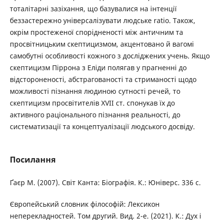
тоталітарні зазіхання, що базувалися на інтенції
беззастережно універсалізувати людське ratio. Також,
окрім простеженої спорідненості між античним та
просвітницьким скептицизмом, акцентовано й вагомі
самобутні особливості кожного з досліджених учень. Якщо
скептицизм Піррона з Еліди полягав у прагненні до
відстороненості, абстрагованості та стриманості щодо
можливості пізнання людиною сутності речей, то
скептицизм просвітителів XVII ст. спонукав їх до
активного раціонального пізнання реальності, до
систематизації та концептуалізації людського досвіду.
Посилання
Ґаєр М. (2007). Світ Канта: Біографія. К.: Юніверс. 336 с.
Європейський словник філософій: Лексикон
неперекладностей. Том другий. Вид. 2-е. (2021). К.: Дух і