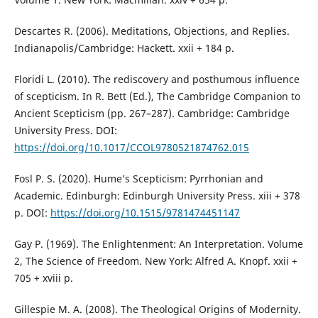
Descartes R. (2006). Meditations, Objections, and Replies.
Indianapolis/Cambridge: Hackett. xxii + 184 p.
Floridi L. (2010). The rediscovery and posthumous influence
of scepticism. In R. Bett (Ed.), The Cambridge Companion to
Ancient Scepticism (pp. 267–287). Cambridge: Cambridge
University Press. DOI:
https://doi.org/10.1017/CCOL9780521874762.015
Fosl P. S. (2020). Hume’s Scepticism: Pyrrhonian and
Academic. Edinburgh: Edinburgh University Press. xiii + 378
p. DOI:
https://doi.org/10.1515/9781474451147
Gay P. (1969). The Enlightenment: An Interpretation. Volume
2, The Science of Freedom. New York: Alfred A. Knopf. xxii +
705 + xviii p.
Gillespie M. A. (2008). The Theological Origins of Modernity.