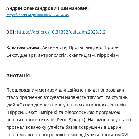
Андрій Олександрович Шиманович
https://orcid.org/0000-0002-3046-4645
DOI:
https://doi.org/10.31392/cult.alm.2023.3.2
Ключові слова:
Античність, Просвітництво, Піррон,
Секст, Декарт, антропологія, скептицизм, пірронізм
Анотація
Першорядним мотивом для здійснення даної розвідки
стало прагнення з’ясувати наявність тяглості та ступінь
ідейної спорідненості між ученням античних скептиків
(Піррон, Секст Емпірик) та філософською програмою
перших просвітителів (Рене Декарт). Насамперед у статті
проаналізовано сукупність базових зрушень в царині
епістемології та антропології, які відбулися протягом XVII