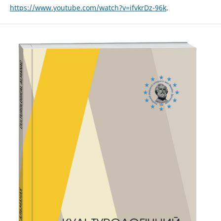
https://www.youtube.com/watch?v=ifvkrDz-96k
.