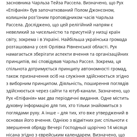
засновника Чарльза Тейза Рассела. Визначено, що Рух
«Епіфанія» був започаткований Полом Джонсоном,
колишнім роз’їзним проповідником часів Чарльза
Рассела. Досліджено, що цей релігійний напрям є
невеликий за чисельністю та присутній у низці країн
світу, зокрема і в Україні. Найбільша українська громада
розташована у селі Орлівка Рівненської області. Рух
намагається зберігати аспекти вчення та організаційних
принципів, які сповідував Чарльз Рассел. Зокрема, ця
спільнота дотримується принципу автономності громад,
також призначення осіб на служіння здійснюється згідно
з виборним принципом. Діяльність, поширення поглядів
здійснюється через сайти та ютуб-канали. Зазначено, що
Рух «Епіфанія» має два періодичні видання. Одне містить
духовну інформацію для тих, хто тільки знайомиться з
поглядами руху. А інше – для тих, хто вже утверджений в
основах його вчення. Однією з відмітних рис спільноти є
звершення обряду Вечері Господньої щорічно 14 місяця
нісана згідно з єврейським календарем. Визначено, що