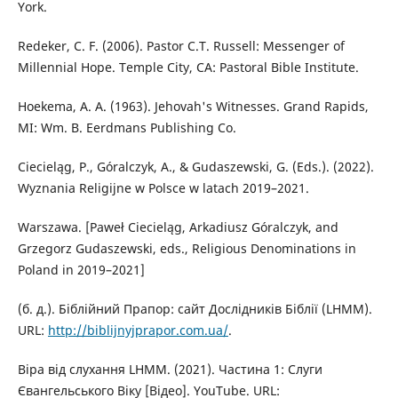
York.
Redeker, C. F. (2006). Pastor C.T. Russell: Messenger of
Millennial Hope. Temple City, CA: Pastoral Bible Institute.
Hoekema, A. A. (1963). Jehovah's Witnesses. Grand Rapids,
MI: Wm. B. Eerdmans Publishing Co.
Ciecieląg, P., Góralczyk, A., & Gudaszewski, G. (Eds.). (2022).
Wyznania Religijne w Polsce w latach 2019–2021.
Warszawa. [Paweł Ciecieląg, Arkadiusz Góralczyk, and
Grzegorz Gudaszewski, eds., Religious Denominations in
Poland in 2019–2021]
(б. д.). Біблійний Прапор: сайт Дослідників Біблії (LHMM).
URL:
http://biblijnyjprapor.com.ua/
.
Віра від слухання LHMM. (2021). Частина 1: Слуги
Євангельського Віку [Відео]. YouTube. URL: