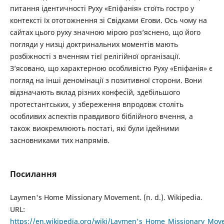
питання ідентичності Руху «Епіфанія» стоїть гостро у
контексті їх ототожнення зі Свідками Єгови. Ось чому на
сайтах цього руху значною мірою роз’яснено, що його
погляди у низці доктринальних моментів мають
розбіжності з вченням тієї релігійної організації.
З’ясовано, що характерною особливістю Руху «Епіфанія» є
погляд на інші деномінації з позитивної сторони. Вони
відзначають вклад різних конфесій, здебільшого
протестантських, у збереження впродовж століть
особливих аспектів правдивого біблійного вчення, а
також виокремлюють постаті, які були ідейними
засновниками тих напрямів.
Посилання
Laymen's Home Missionary Movement. (n. d.). Wikipedia.
URL:
https://en.wikipedia.org/wiki/Laymen's_Home_Missionary_Mo