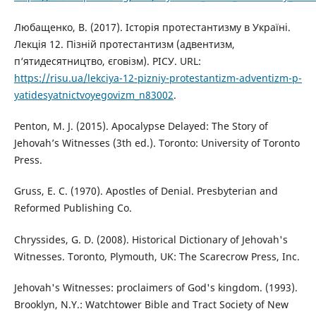
Любащенко, В. (2017). Історія протестантизму в Україні.
Лекція 12. Пізній протестантизм (адвентизм,
п‘ятидесятництво, єговізм). РІСУ. URL:
https://risu.ua/lekciya-12-pizniy-protestantizm-adventizm-p-
yatidesyatnictvoyegovizm_n83002
.
Penton, M. J. (2015). Apocalypse Delayed: The Story of
Jehovah’s Witnesses (3th ed.). Toronto: University of Toronto
Press.
Gruss, E. C. (1970). Apostles of Denial. Presbyterian and
Reformed Publishing Co.
Chryssides, G. D. (2008). Historical Dictionary of Jehovah's
Witnesses. Toronto, Plymouth, UK: The Scarecrow Press, Inc.
Jehovah's Witnesses: proclaimers of God's kingdom. (1993).
Brooklyn, N.Y.: Watchtower Bible and Tract Society of New