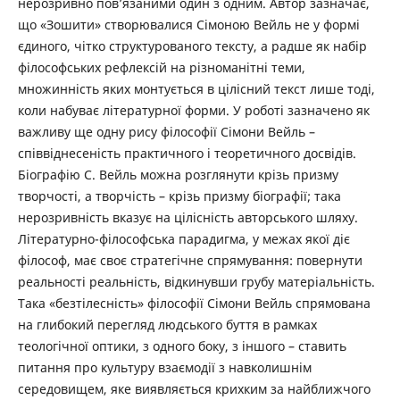
нерозривно пов’язаними один з одним. Автор зазначає,
що «Зошити» створювалися Сімоною Вейль не у формі
єдиного, чітко структурованого тексту, а радше як набір
філософських рефлексій на різноманітні теми,
множинність яких монтується в цілісний текст лише тоді,
коли набуває літературної форми. У роботі зазначено як
важливу ще одну рису філософії Сімони Вейль –
співвіднесеність практичного і теоретичного досвідів.
Біографію С. Вейль можна розглянути крізь призму
творчості, а творчість – крізь призму біографії; така
нерозривність вказує на цілісність авторського шляху.
Літературно-філософська парадигма, у межах якої діє
філософ, має своє стратегічне спрямування: повернути
реальності реальність, відкинувши грубу матеріальність.
Така «безтілесність» філософії Сімони Вейль спрямована
на глибокий перегляд людського буття в рамках
теологічної оптики, з одного боку, з іншого – ставить
питання про культуру взаємодії з навколишнім
середовищем, яке виявляється крихким за найближчого