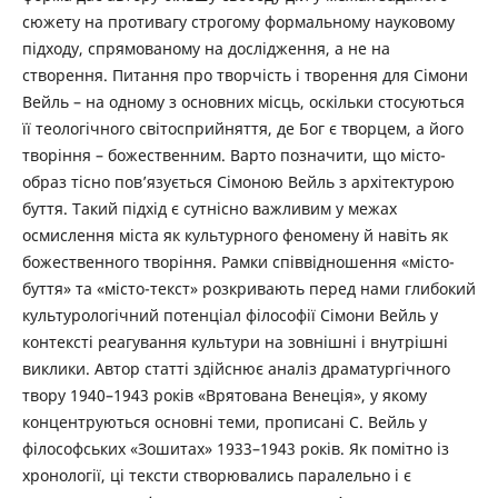
сюжету на противагу строгому формальному науковому
підходу, спрямованому на дослідження, а не на
створення. Питання про творчість і творення для Сімони
Вейль – на одному з основних місць, оскільки стосуються
її теологічного світосприйняття, де Бог є творцем, а його
творіння – божественним. Варто позначити, що місто-
образ тісно пов’язується Сімоною Вейль з архітектурою
буття. Такий підхід є сутнісно важливим у межах
осмислення міста як культурного феномену й навіть як
божественного творіння. Рамки співвідношення «місто-
буття» та «місто-текст» розкривають перед нами глибокий
культурологічний потенціал філософії Сімони Вейль у
контексті реагування культури на зовнішні і внутрішні
виклики. Автор статті здійснює аналіз драматургічного
твору 1940–1943 років «Врятована Венеція», у якому
концентруються основні теми, прописані С. Вейль у
філософських «Зошитах» 1933–1943 років. Як помітно із
хронології, ці тексти створювались паралельно і є