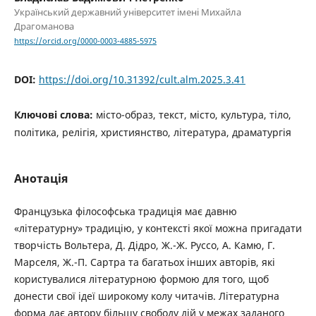
Український державний університет імені Михайла
Драгоманова
https://orcid.org/0000-0003-4885-5975
DOI:
https://doi.org/10.31392/cult.alm.2025.3.41
Ключові слова:
місто-образ, текст, місто, культура, тіло,
політика, релігія, християнство, література, драматургія
Анотація
Французька філософська традиція має давню
«літературну» традицію, у контексті якої можна пригадати
творчість Вольтера, Д. Дідро, Ж.-Ж. Руссо, А. Камю, Г.
Марселя, Ж.-П. Сартра та багатьох інших авторів, які
користувалися літературною формою для того, щоб
донести свої ідеї широкому колу читачів. Літературна
форма дає автору більшу свободу дій у межах заданого