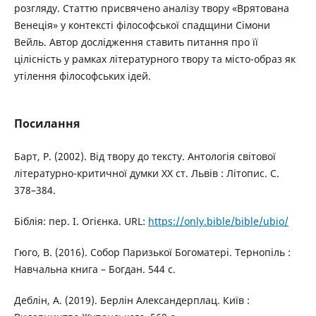
розгляду. Статтю присвячено аналізу твору «Врятована
Венеція» у контексті філософської спадщини Сімони
Вейль. Автор дослідження ставить питання про її
цілісність у рамках літературного твору та місто-образ як
утілення філософських ідей.
Посилання
Барт, Р. (2002). Від твору до тексту. Антологія світової
літературно-критичної думки ХХ ст. Львів : Літопис. С.
378–384.
Біблія: пер. І. Огієнка. URL:
https://only.bible/bible/ubio/
Гюго, В. (2016). Собор Паризької Богоматері. Тернопіль :
Навчальна книга – Богдан. 544 с.
Деблін, А. (2019). Берлін Александерплац. Київ :