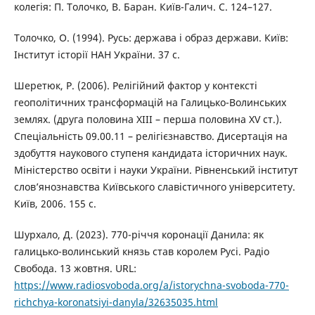
колегія: П. Толочко, В. Баран. Київ-Галич. С. 124–127.
Толочко, О. (1994). Русь: держава і образ держави. Київ:
Інститут історії НАН України. 37 с.
Шеретюк, Р. (2006). Релігійний фактор у контексті
геополітичних трансформацій на Галицько-Волинських
землях. (друга половина XIII – перша половина XV ст.).
Спеціальність 09.00.11 – релігієзнавство. Дисертація на
здобуття наукового ступеня кандидата історичних наук.
Міністерство освіти і науки України. Рівненський інститут
слов’янознавства Київського славістичного університету.
Київ, 2006. 155 c.
Шурхало, Д. (2023). 770-річчя коронації Данила: як
галицько-волинський князь став королем Русі. Радіо
Свобода. 13 жовтня. URL:
https://www.radiosvoboda.org/a/istorychna-svoboda-770-
richchya-koronatsiyi-danyla/32635035.html