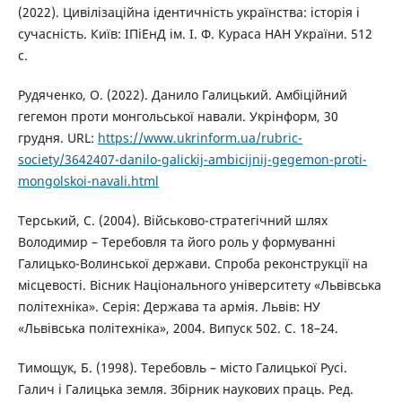
(2022). Цивілізаційна ідентичність українства: історія і
сучасність. Київ: ІПіЕнД ім. І. Ф. Кураса НАН України. 512
с.
Рудяченко, О. (2022). Данило Галицький. Амбіційний
гегемон проти монгольської навали. Укрінформ, 30
грудня. URL:
https://www.ukrinform.ua/rubric-
society/3642407-danilo-galickij-ambicijnij-gegemon-proti-
mongolskoi-navali.html
Терський, С. (2004). Військово-стратегічний шлях
Володимир – Теребовля та його роль у формуванні
Галицько-Волинської держави. Спроба реконструкції на
місцевості. Вісник Національного університету «Львівська
політехніка». Серія: Держава та армія. Львів: НУ
«Львівська політехніка», 2004. Випуск 502. С. 18–24.
Тимощук, Б. (1998). Теребовль – місто Галицької Русі.
Галич і Галицька земля. Збірник наукових праць. Ред.