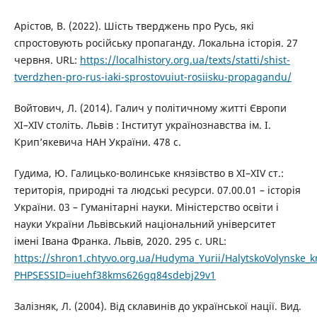
Арістов, В. (2022). Шість тверджень про Русь, які
спростовують російську пропаганду. Локальна історія. 27
червня. URL:
https://localhistory.org.ua/texts/statti/shist-
tverdzhen-pro-rus-iaki-sprostovuiut-rosiisku-propagandu/
Войтович, Л. (2014). Галич у політичному житті Європи
ХІ–ХІV століть. Львів : Інститут українознавства ім. І.
Крип’якевича НАН України. 478 с.
Гудима, Ю. Галицько-волинське князівство в ХІ–ХІV ст.:
територія, природні та людські ресурси. 07.00.01 – історія
України. 03 – Гуманітарні науки. Міністерство освіти і
науки України Львівський національний університет
імені Івана Франка. Львів, 2020. 295 с. URL:
https://shron1.chtyvo.org.ua/Hudyma_Yurii/HalytskoVolynske_kni
PHPSESSID=iuehf38kms626gq84sdebj29v1
Залізняк, Л. (2004). Від склавинів до української нації. Вид.