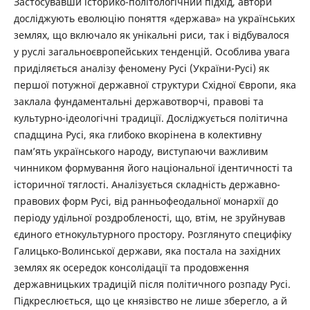
Застосувавши історико-політологічний підхід, автори
досліджують еволюцію поняття «держава» на українських
землях, що включало як унікальні риси, так і відбувалося
у руслі загальноєвропейських тенденцій. Особлива увага
приділяється аналізу феномену Русі (України-Русі) як
першої потужної державної структури Східної Європи, яка
заклала фундаментальні державотворчі, правові та
культурно-ідеологічні традиції. Досліджується політична
спадщина Русі, яка глибоко вкорінена в колективну
пам’ять українського народу, виступаючи важливим
чинником формування його національної ідентичності та
історичної тяглості. Аналізується складність державно-
правових форм Русі, від ранньофеодальної монархії до
періоду удільної роздробленості, що, втім, не зруйнував
єдиного етнокультурного простору. Розглянуто специфіку
Галицько-Волинської держави, яка постала на західних
землях як осередок консолідації та продовження
державницьких традицій після політичного розпаду Русі.
Підкреслюється, що це князівство не лише зберегло, а й