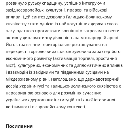
розвинуло руську спадщину, успішно інтегруючи
західноєвропейські культурні, правові та військові
впливи. Цей синтез дозволив Галицько-Волинському
князівству стати однією із наймогутніших держав свого
часу, здатною протистояти зовнішнім загрозам та вести
активну дипломатичну діяльність на міжнародній арені.
Його стратегічне територіальне розташування на
перехресті торговельних шляхів зумовило характер його
економічного розвитку (активізація торгівлі, зростання
міст), культурних, економічних та дипломатичних впливів
і взаємодій із західними та південними сусідами на
міждержавному рівні. Наголошено, що державотворчий
досвід України-Русі та Галицько-Волинського князівства є
нерозривною основою для розуміння сучасних
українських державних інституцій та їхньої історичної
легітимності в європейському контексті.
Посилання