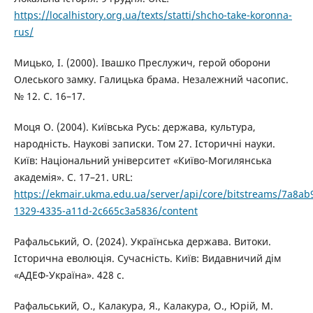
https://localhistory.org.ua/texts/statti/shcho-take-koronna-
rus/
Мицько, І. (2000). Івашко Преслужич, герой оборони
Олеського замку. Галицька брама. Незалежний часопис.
№ 12. С. 16–17.
Моця О. (2004). Київська Русь: держава, культура,
народність. Наукові записки. Том 27. Історичні науки.
Київ: Національний університет «Київо-Могилянська
академія». С. 17–21. URL:
https://ekmair.ukma.edu.ua/server/api/core/bitstreams/7a8ab
1329-4335-a11d-2c665c3a5836/content
Рафальський, О. (2024). Українська держава. Витоки.
Історична еволюція. Сучасність. Київ: Видавничий дім
«АДЕФ-Україна». 428 с.
Рафальський, О., Калакура, Я., Калакура, О., Юрій, М.