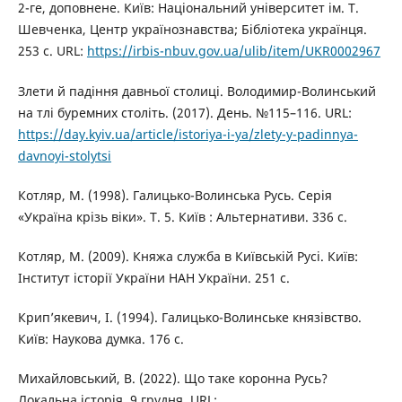
2-ге, доповнене. Київ: Національний університет ім. Т.
Шевченка, Центр українознавства; Бібліотека українця.
253 с. URL:
https://irbis-nbuv.gov.ua/ulib/item/UKR0002967
Злети й падіння давньої столиці. Володимир-Волинський
на тлі буремних століть. (2017). День. №115–116. URL:
https://day.kyiv.ua/article/istoriya-i-ya/zlety-y-padinnya-
davnoyi-stolytsi
Котляр, М. (1998). Галицько-Волинська Русь. Серія
«Україна крізь віки». Т. 5. Київ : Альтернативи. 336 с.
Котляр, М. (2009). Княжа служба в Київській Русі. Київ:
Інститут історії України НАН України. 251 с.
Крип’якевич, І. (1994). Галицько-Волинське князівство.
Київ: Наукова думка. 176 с.
Михайловський, В. (2022). Що таке коронна Русь?
Локальна історія. 9 грудня. URL: