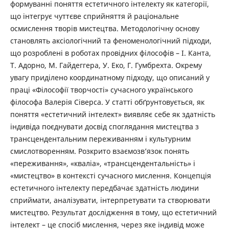
формуванні поняття естетичного інтелекту як категорії,
що інтегрує чуттєве сприйняття й раціональне
осмислення творів мистецтва. Методологічну основу
становлять аксіологічний та феноменологічний підходи,
що розроблені в роботах провідних філософів – І. Канта,
Т. Адорно, М. Гайдеггера, У. Еко, Г. Гумбрехта. Окрему
увагу приділено координатному підходу, що описаний у
праці «Філософії творчості» сучасного українського
філософа Валерія Сіверса. У статті обґрунтовується, як
поняття «естетичний інтелект» виявляє себе як здатність
індивіда поєднувати досвід споглядання мистецтва з
трансцендентальним переживанням і культурним
смислотворенням. Розкрито взаємозв’язок понять
«переживання», «кваліа», «трансцендентальність» і
«мистецтво» в контексті сучасного мислення. Концепція
естетичного інтелекту передбачає здатність людини
сприймати, аналізувати, інтерпретувати та створювати
мистецтво. Результат дослідження в тому, що естетичний
інтелект – це спосіб мислення, через яке індивід може