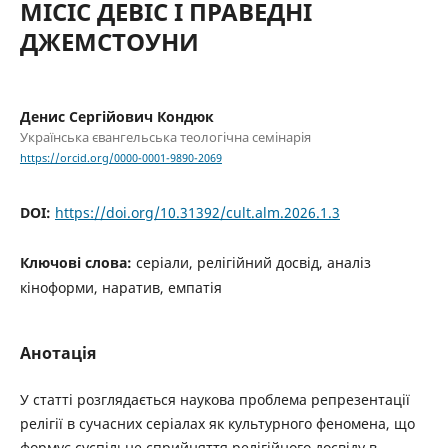
МІСІС ДЕВІС І ПРАВЕДНІ
ДЖЕМСТОУНИ
Денис Сергійович Кондюк
Українська євангельська теологічна семінарія
https://orcid.org/0000-0001-9890-2069
DOI:
https://doi.org/10.31392/cult.alm.2026.1.3
Ключові слова:
серіали, релігійний досвід, аналіз
кіноформи, наратив, емпатія
Анотація
У статті розглядається наукова проблема репрезентації
релігії в сучасних серіалах як культурного феномена, що
формує суспільне сприйняття релігійного досвіду в