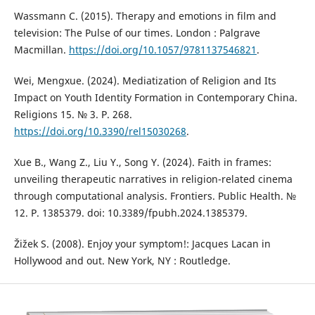
Wassmann C. (2015). Therapy and emotions in film and
television: The Pulse of our times. London : Palgrave
Macmillan.
https://doi.org/10.1057/9781137546821
.
Wei, Mengxue. (2024). Mediatization of Religion and Its
Impact on Youth Identity Formation in Contemporary China.
Religions 15. № 3. Р. 268.
https://doi.org/10.3390/rel15030268
.
Xue B., Wang Z., Liu Y., Song Y. (2024). Faith in frames:
unveiling therapeutic narratives in religion-related cinema
through computational analysis. Frontiers. Public Health. №
12. Р. 1385379. doi: 10.3389/fpubh.2024.1385379.
Žižek S. (2008). Enjoy your symptom!: Jacques Lacan in
Hollywood and out. New York, NY : Routledge.