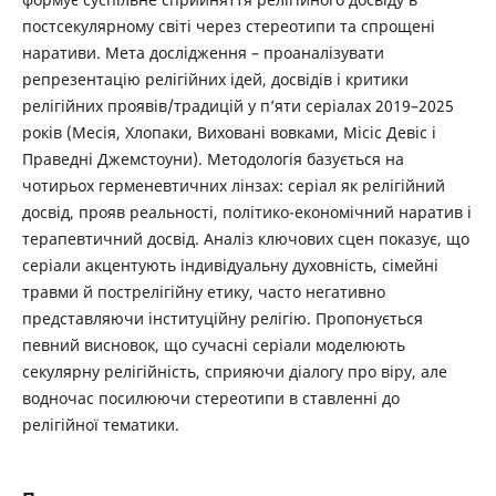
постсекулярному світі через стереотипи та спрощені
наративи. Мета дослідження – проаналізувати
репрезентацію релігійних ідей, досвідів і критики
релігійних проявів/традицій у п’яти серіалах 2019–2025
років (Месія, Хлопаки, Виховані вовками, Місіс Девіс і
Праведні Джемстоуни). Методологія базується на
чотирьох герменевтичних лінзах: серіал як релігійний
досвід, прояв реальності, політико-економічний наратив і
терапевтичний досвід. Аналіз ключових сцен показує, що
серіали акцентують індивідуальну духовність, сімейні
травми й пострелігійну етику, часто негативно
представляючи інституційну релігію. Пропонується
певний висновок, що сучасні серіали моделюють
секулярну релігійність, сприяючи діалогу про віру, але
водночас посилюючи стереотипи в ставленні до
релігійної тематики.