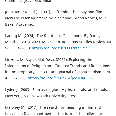
Cham : Palgrave Macmillan.
Johnston R.K. (Ed.). (2007), Reframing theology and film:
New Focus for an emerging discipline. Grand Rapids, MI :
Baker Academic.
Laudig M. (2024). The Righteous Gemstones. By Danny
McBride. 2019–2023. Max video. Religious Studies Review. №
50. Р. 349–350.
https://doi.org/10.1111/rsr.17159
.
Linze L., M. Asyiek Mat Desa. (2024). Exploring the
Intersection of Religion and Cinema: Trends and Reflections
in Contemporary Film Culture. Journal of Ecohumanism 3. №
4. Р. 225–35.
https://doi.org/10.62754/joe.v3i4.3500
.
Lyden J. (2003). Film as religion: Myths, morals, and rituals.
New York, NY : New York University Press.
Maloney M. (2017). The search for meaning in film and
television: Disenchantment at the turn of the millennium.