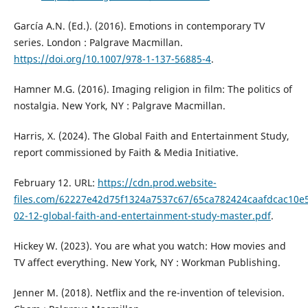
García A.N. (Ed.). (2016). Emotions in contemporary TV
series. London : Palgrave Macmillan.
https://doi.org/10.1007/978-1-137-56885-4
.
Hamner M.G. (2016). Imaging religion in film: The politics of
nostalgia. New York, NY : Palgrave Macmillan.
Harris, X. (2024). The Global Faith and Entertainment Study,
report commissioned by Faith & Media Initiative.
February 12. URL:
https://cdn.prod.website-
files.com/62227e42d75f1324a7537c67/65ca782424caafdcac10e
02-12-global-faith-and-entertainment-study-master.pdf
.
Hickey W. (2023). You are what you watch: How movies and
TV affect everything. New York, NY : Workman Publishing.
Jenner M. (2018). Netflix and the re-invention of television.