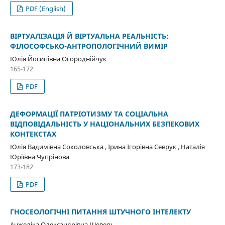
PDF (English)
ВІРТУАЛІЗАЦІЯ Й ВІРТУАЛЬНА РЕАЛЬНІСТЬ:
ФІЛОСОФСЬКО-АНТРОПОЛОГІЧНИЙ ВИМІР
Юлія Йосипівна Огороднійчук
165-172
PDF
ДЕФОРМАЦІЇ ПАТРІОТИЗМУ ТА СОЦІАЛЬНА
ВІДПОВІДАЛЬНІСТЬ У НАЦІОНАЛЬНИХ БЕЗПЕКОВИХ
КОНТЕКСТАХ
Юлія Вадимівна Соколовська , Ірина Ігорівна Севрук , Наталія
Юріївна Чупрінова
173-182
PDF
ГНОСЕОЛОГІЧНІ ПИТАННЯ ШТУЧНОГО ІНТЕЛЕКТУ
Анжеліка Олександрівна Шевель