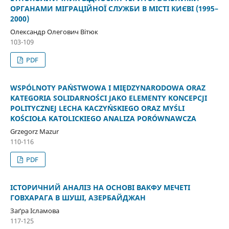
ОРГАНАМИ МІГРАЦІЙНОЇ СЛУЖБИ В МІСТІ КИЄВІ (1995–
2000)
Олександр Олегович Вітюк
103-109
PDF
WSPÓLNOTY PAŃSTWOWA I MIĘDZYNARODOWA ORAZ
KATEGORIA SOLIDARNOŚCI JAKO ELEMENTY KONCEPCJI
POLITYCZNEJ LECHA KACZYŃSKIEGO ORAZ MYŚLI
KOŚCIOŁA KATOLICKIEGO ANALIZA PORÓWNAWCZA
Grzegorz Mazur
110-116
PDF
ІСТОРИЧНИЙ АНАЛІЗ НА ОСНОВІ ВАКФУ МЕЧЕТІ
ГОВХАРАГА В ШУШІ, АЗЕРБАЙДЖАН
Заґра Ісламова
117-125