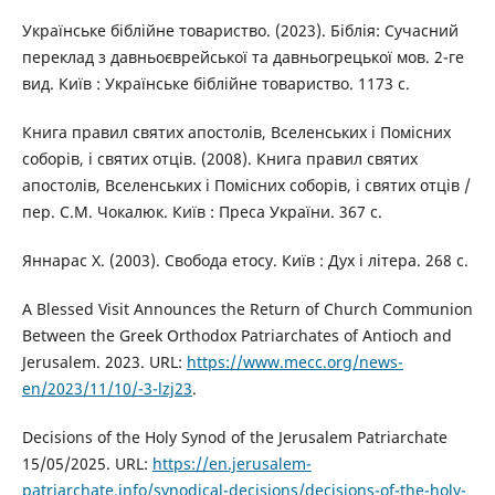
Українське біблійне товариство. (2023). Біблія: Сучасний
переклад з давньоєврейської та давньогрецької мов. 2-ге
вид. Київ : Українське біблійне товариство. 1173 с.
Книга правил святих апостолів, Вселенських і Помісних
соборів, і святих отців. (2008). Книга правил святих
апостолів, Вселенських і Помісних соборів, і святих отців /
пер. С.М. Чокалюк. Київ : Преса України. 367 c.
Яннарас Х. (2003). Свобода етосу. Київ : Дух і літера. 268 с.
A Blessed Visit Announces the Return of Church Communion
Between the Greek Orthodox Patriarchates of Antioch and
Jerusalem. 2023. URL:
https://www.mecc.org/news-
en/2023/11/10/-3-lzj23
.
Decisions of the Holy Synod of the Jerusalem Patriarchate
15/05/2025. URL:
https://en.jerusalem-
patriarchate.info/synodical-decisions/decisions-of-the-holy-