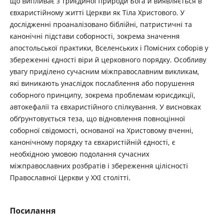
що випливає з триєдиної природи Бога й виявляється в
євхаристійному житті Церкви як Тіла Христового. У
дослідженні проаналізовано біблійні, патристичні та
канонічні підстави соборності, зокрема значення
апостольської практики, Вселенських і Помісних соборів у
збереженні єдності віри й церковного порядку. Особливу
увагу приділено сучасним міжправославним викликам,
які виникають унаслідок послаблення або порушення
соборного принципу, зокрема проблемам юрисдикції,
автокефалії та євхаристійного спілкування. У висновках
обґрунтовується теза, що відновлення повноцінної
соборної свідомості, основаної на Христовому вченні,
канонічному порядку та євхаристійній єдності, є
необхідною умовою подолання сучасних
міжправославних розбратів і збереження цілісності
Православної Церкви у ХХІ столітті.
Посилання