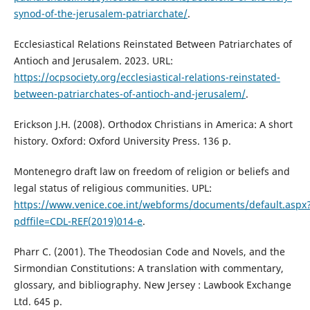
synod-of-the-jerusalem-patriarchate/
.
Ecclesiastical Relations Reinstated Between Patriarchates of
Antioch and Jerusalem. 2023. URL:
https://ocpsociety.org/ecclesiastical-relations-reinstated-
between-patriarchates-of-antioch-and-jerusalem/
.
Erickson J.H. (2008). Orthodox Christians in America: A short
history. Oxford: Oxford University Press. 136 р.
Montenegro draft law on freedom of religion or beliefs and
legal status of religious communities. UPL:
https://www.venice.coe.int/webforms/documents/default.aspx
pdffile=CDL-REF(2019)014-e
.
Pharr C. (2001). The Theodosian Code and Novels, and the
Sirmondian Constitutions: A translation with commentary,
glossary, and bibliography. New Jersey : Lawbook Exchange
Ltd. 645 р.