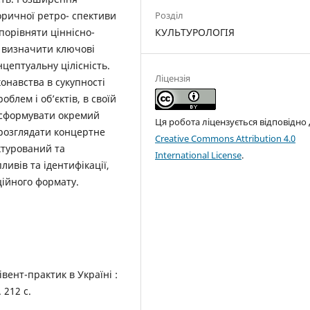
оричної ретро- спективи
Розділ
порівняти ціннісно-
КУЛЬТУРОЛОГІЯ
, визначити ключові
нцептуальну цілісність.
Ліцензія
онавства в сукупності
блем і об’єктів, в своїй
 сформувати окремий
Ця робота ліцензується відповідно
 розглядати концертне
Creative Commons Attribution 4.0
ктурований та
International License
.
ивів та ідентифікації,
рційного формату.
івент-практик в Україні :
 212 с.