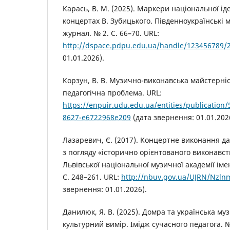
Карась, В. М. (2025). Маркери національної ід
концертах В. Зубицького. Південноукраїнські ми
журнал. № 2. С. 66–70. URL:
http://dspace.pdpu.edu.ua/handle/123456789/
01.01.2026).
Корзун, В. В. Музично-виконавська майстерніс
педагогічна проблема. URL:
https://enpuir.udu.edu.ua/entities/publication
8627-e6722968e209
(дата звернення: 01.01.202
Лазаревич, Є. (2017). Концертне виконання да
з погляду «історично орієнтованого виконавств
Львівської національної музичної академії імен
С. 248–261. URL:
http://nbuv.gov.ua/UJRN/Nzln
звернення: 01.01.2026).
Данилюк, Я. В. (2025). Домра та українська му
культурний вимір. Імідж сучасного педагога. № 