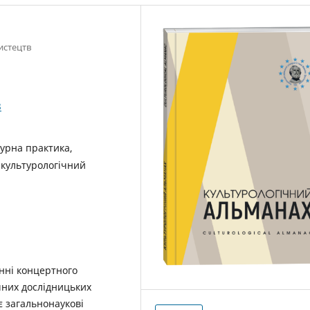
истецтв
3
урна практика,
 культурологічний
енні концертного
чних дослідницьких
 загальнонаукові