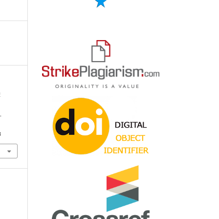
Е
.
3