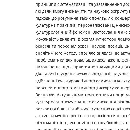
принципи систематизації та узагальнення дос
які дали змогу визначити та науково обґрунтув
підходи до розуміння таких понять, як: конце
культурна практика, персоналізовані ціннісно
культурологічний феномен. Застосування аксіо
можливість виявити в розглянутих теоріях му
окреслити персоналізовані наукові позиції. В
аналітичного методу сприяло виявленню актуа
проблематики для подальших досліджень фен
виконавства, що є практично значущими для о
діяльності в українському сьогоденні. Наукова
здійсненні культурологічного осмислення акту
перспективного тематичного дискурсу концер
Висновки. Актуальними тематичними напрям
культурологічному знанні є осмислення різном
розкриття більш глибоких і сучасних сенсів к
а саме: комунікативні ефекти, аксіологічні осо
різноманітність, економічна привабливість, с
інституційна перспективність і результативн