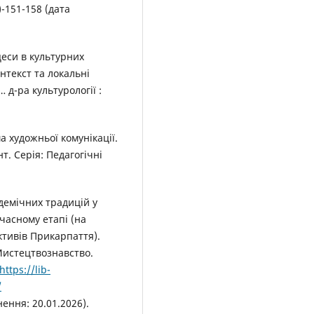
-151-158 (дата
цеси в культурних
нтекст та локальні
… д-ра культурології :
а художньої комунікації.
т. Серія: Педагогічні
адемічних традицій у
часному етапі (на
ктивів Прикарпаття).
Мистецтвознавство.
https://lib-
/
ення: 20.01.2026).