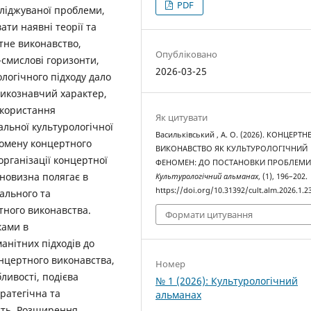
PDF
ліджуваної проблеми,
ати наявні теорії та
ртне виконавство,
Опубліковано
-смислові горизонти,
2026-03-25
логічного підходу дало
зикознавчий характер,
икористання
Як цитувати
льної культурологічної
Васильківський , А. О. (2026). КОНЦЕРТН
омену концертного
ВИКОНАВСТВО ЯК КУЛЬТУРОЛОГІЧНИЙ
рганізації концертної
ФЕНОМЕН: ДО ПОСТАНОВКИ ПРОБЛЕМИ
 новизна полягає в
Культурологічний альманах
, (1), 196–202.
https://doi.org/10.31392/cult.alm.2026.1.2
ального та
тного виконавства.
Формати цитування
ками в
анітних підходів до
онцертного виконавства,
Номер
бливості, подієва
№ 1 (2026): Культурологічний
тратегічна та
альманах
ість. Розширення