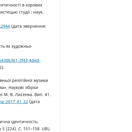
ентичності в хорових
стецькі студії : наук.
22944
(дата звернення:
ть як художньо-
/54306361-3f43-4ded-
6).
вньої релігійної музики
а». Наукові збірки
і М. В. Лисенка. Вип. 41.
ma_2017_41_22
(дата
зична ідентичність:
5 (224). С. 151–158. URL: