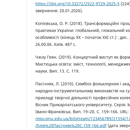
https://doi.org/10.33272/2522-9729-2025-5
(224)
звернення: 20.01.2026).
Копієвська, О. Р. (2018). Трансформаційні про
практиках України: глобальний, глокальний ко
особливості (кінець ХХ – початок ХХІ ст.) : дис. 
26.00.06. Київ. 487 с.
Чжоу Геян. (2019). Концертний виступ як форм
Мистецька освіта: зміст, технології, менеджмен
науки. Вип. 13. С. 119.
Пасічняк, Л. (2010). Симбіоз фольклорних і ак
народно-інструментальному виконавстві на су
прикладі творчої діяльності професійних коле
Вісник Прикарпатського університету. Серія: 
Івано-Франківськ. Вип. 19–20. С. 159–166. URL:
repo.pnu.edu.ua/bitstream/123456789/21554/1
Лілія%20Пасічняк%20С.159-166.pdf
(дата зверн