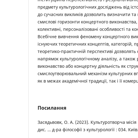
предмету культурологічних досліджень від іст
до сучасних викликів дозволить визначити та 
смислові горизонти концертного виконавства
колективні, персоналізовані особливості та ко
Всебічне вивчення феномену концертного вик
існуючих теоретичних концептів, категорій, про
теоретико-практичній перспективі дозволять
напрямок культурологічному аналізу, а також
виконавство або концертну діяльність як стру
смислоутворювальний механізм культурних впл
як в межах академічної традиції, так і її коме
Посилання
Засядьвовк, О. А. (2023). Культуротворча місія 
дис. … д-ра філософії з культурології : 034. Київ.