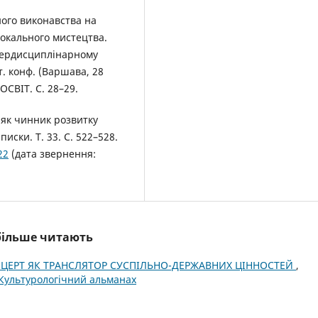
ного виконавства на
вокального мистецтва.
інтердисциплінарному
т. конф. (Варшава, 28
ОСВІТ. С. 28–29.
 як чинник розвитку
ски. Т. 33. С. 522–528.
22
(дата звернення:
йбільше читають
ЦЕРТ ЯК ТРАНСЛЯТОР СУСПІЛЬНО-ДЕРЖАВНИХ ЦІННОСТЕЙ
,
 Культурологічний альманах