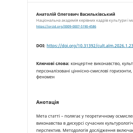
Анатолій Олегович Васильківський
Національна академія керівних кадрів культури і м
https://orcid.org/0009-0007-5190-4586
DOI:
https://doi.org/10.31392/cult.alm.2026.1.2
Ключові слова:
концертне виконавство, культ
персоналізовані ціннісно-смислові горизонти,
феномен
Анотація
Мета статті – полягає у теоретичному осмисл
виконавства в дискурсі сучасних культурологі
перспектив. Методологія дослідження включає