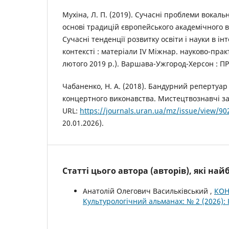
Мухіна, Л. П. (2019). Сучасні проблеми вокаль
основі традицій європейського академічного 
Сучасні тенденції розвитку освіти і науки в 
контексті : матеріали ІV Міжнар. науково-прак
лютого 2019 р.). Варшава-Ужгород-Херсон : ПР
Чабаненко, Н. А. (2018). Бандурний репертуар
концертного виконавства. Мистецтвознавчі запи
URL:
https://journals.uran.ua/mz/issue/view/90
20.01.2026).
Статті цього автора (авторів), які на
Анатолій Олегович Васильківський ,
КОН
Культурологічний альманах: № 2 (2026):