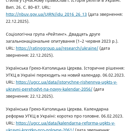
стилів у сучасному православ’ї. Історія релігій в Україні.
Вип. 26. С. 80–87. URL:
http://nbuv.gov.ua/UJRN/idu_2016_26_13
(дата звернення:
22.12.2025).
Соціологічна група «Рейтинг». Двадцять друге
загальнонаціональне опитування (1–2 червня 2023 р.).
URL:
https://ratinggroup.ua/research/ukraine/
(дата
звернення: 22.12.2025).
Українська Греко-Католицька Церква. Історичне рішення:
УГКЦ в Україні переходить на новий календар. 06.02.2023.
URL:
https://ugcc.ua/data/istorychne-rishennya-ugkts-v-
ukrayni-perehodyt-na-novyy-kalendar-2056/
(дата
звернення: 22.12.2025).
Українська Греко-Католицька Церква. Календарна
реформа УГКЦ в Україні: коротко про головне. 06.02.2023.
URL:
https://ugcc.ua/data/kalendarna-reforma-ugkts-v-
ukrayni-korotko-pro-golovne-2061/
(дата звернення: