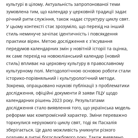
культурі в цілому. Актуальність запропонованої теми
зумовлена тим, що календар у церковній традиції задає
річний ритм служіння, також надає структуру циклу свят.
У цьому контексті стає зрозуміло, що перехід на інший
стиль неминуче зачіпає ідентичність і повсякдення
практики вірян. Метою дослідження є з’ясування
передумов календарних змін у новітній історії та оцінка,
як саме перехід на новоюліанський календар (новий
стиль) впливає на церковну культуру в православному
культурному полі. Методологічною основою роботи стали
історико-порівняльний і культурологічний методи.
Зокрема, опрацьовано наукові публікації з проблематики
дослідження, офіційні документи й заяви ПЦУ щодо
календарних рішень 2023 року. Результатами
дослідження стало виявлення того, що українська модель
реформи має компромісний характер. Зміни переважно
торкнулися нерухомого циклу свят, тоді як Пасхалія
зберігається. Це дало можливість уникнути різкого
розриву в ритмі богослужбового року. Також виявлено,