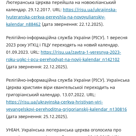
Лютеранська Церква перейшла на новоюліанський
календар. 29.12.2017. URL:
https://risu.ua/ukrajinska-
lyuteranska-cerkva-pereyshla-na-novoyulianskiy-
kalendar_n88462
(дата звернення: 22.12.2025).
Релігійно-інформаційна служба України (РІСУ). 1 вересня
2023 року УГКЦ і ПЦУ переходять на новий календар.
01.09.2023. URL:
https://risu.ua/zavtra-1-veresnya-2023-
roku-ugkc-i-pcu-perehodyat-na-novij-kalendar_n142102
(дата звернення: 22.12.2025).
Релігійно-інформаційна служба України (РІСУ). Українська
Церква християн віри євангельської переходить на
григоріанський календар. 13.07.2022. URL:
https://risu.ua/ukrayinska-cerkva-hristiyan-viri-
yevangelskoyi-perehoditna-grigorianskij-kalendar_n130816
(дата звернення: 25.12.2025).
УНІАН. Українська лютеранська церква оголосила про