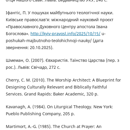
Іфантіс, П. У пошуках майбутнього теологічної науки.
Київське православ’я: міжнародний науковий проєкт
«Православного Духовного Центру апостола Івана
Богослова».
http://kyiv-pravosl.info/2025/10/15/
u-
poshukah-majbutnoho-teolohichnoji-nauky/ (дата
звернення: 20.10.2025).
Шмеман, О. (2007). Євхаристія. Таїнство Царства (пер. з
рос.). Львів: Свічадо, 272 с.
Сherry, C. M. (2010). The Worship Architect: A Blueprint for
Designing Culturally Relevant and Biblically Faithful
Services. Grand Rapids: Baker Academic, 320 p.
Kavanagh, A. (1984). On Liturgical Theology. New York:
Pueblo Publishing Company, 205 p.
Martimort, A.-G. (1985). The Church at Prayer: An