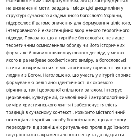
еклезіологічним саморозумінням. Автор зосереджується
на визначенні мети, завдань і місця цієї дисципліни у
структурі сучасного академічного богослов’я України,
підкреслює її вагоме значення для формування цілісного,
інтегрованого й екзистенційно вкоріненого теологічного
підходу. Показано, що літургійне богослов’я є не лише
теоретичним осмисленням обряду чи його історичних
форм, але й живим шляхом духовного досвіду, у межах
якого віра набуває особистісного виміру, а богословські
істини розкриваються в містагогічному горизонті зустрічі
людини з Богом. Наголошено, що участь у літургії сприяє
формуванню релігійної ідентичності як окремого
вірянина, так і церковної спільноти загалом, інтегрує
церковний, культурний, символічний і антропологічний
виміри християнського життя і забезпечує тяглість
традиції в сучасному контексті. Розкрито містагогічний
потенціал літургії як засобу богопізнання, що дає змогу
переходити від зовнішніх ритуальних проявів до їхнього
внутрішнього сакраментального сенсу та до відкриття