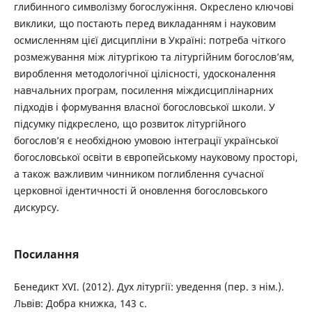
глибинного символізму богослужіння. Окреслено ключові
виклики, що постають перед викладанням і науковим
осмисленням цієї дисципліни в Україні: потреба чіткого
розмежування між літургікою та літургійним богослов’ям,
вироблення методологічної цілісності, удосконалення
навчальних програм, посилення міждисциплінарних
підходів і формування власної богословської школи. У
підсумку підкреслено, що розвиток літургійного
богослов’я є необхідною умовою інтеграції української
богословської освіти в європейському науковому просторі,
а також важливим чинником поглиблення сучасної
церковної ідентичності й оновлення богословського
дискурсу.
Посилання
Бенедикт XVI. (2012). Дух літургії: уведення (пер. з нім.).
Львів: Добра книжка, 143 с.