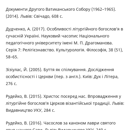
Документи Другого Ватиканського Собору (1962–1965).
(2014). Львів: Свічадо, 608 с.
Дудченко, А. (2017). Особливості літургійного богослов’я в
сучасній Україні. Науковий часопис Національного
педагогічного університету імені М. П. Драгоманова.
Серія 7: Релігієзнавство. Культурологія. Філософія, 38 (51),
58–65.
Зізіулас, Й. (2005). Буття як спілкування. Дослідження
особистісності і Церкви (пер. з англ.). Київ: Дух і Літера,
276 с.
Рудейко, В. (2015). Христос посеред нас. Впровадження у
літургійне богослов’я Церков візантійської традиції. Львів:
Видавництво УКУ, 284 с.
Рудейко, В. (2016). Часослов за каноном лаври святого
отця нашого Сави. Львів: Видавництво УКУ, 240 с.