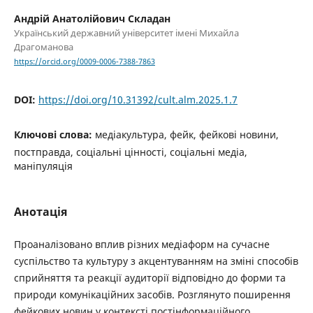
Андрій Анатолійович Складан
Український державний університет імені Михайла
Драгоманова
https://orcid.org/0009-0006-7388-7863
DOI:
https://doi.org/10.31392/cult.alm.2025.1.7
Ключові слова:
медіакультура, фейк, фейкові новини,
постправда, соціальні цінності, соціальні медіа,
маніпуляція
Анотація
Проаналізовано вплив різних медіаформ на сучасне
суспільство та культуру з акцентуванням на зміні способів
сприйняття та реакції аудиторії відповідно до форми та
природи комунікаційних засобів. Розглянуто поширення
фейкових новин у контексті постінформаційного