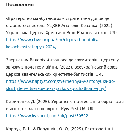
Посилання
«Братерство майбутнього» – стратегічна доповідь
старшого єпископа УЦХВЄ Анатолія Козачка. (2022).
Українська Церква Християн Віри Євангельської. URL:
https://www.chve.org.ua/en/dopovid-anatoliya-
kozachkastrategiya-2024/
Звернення Валерія Антонюка до служителів і церков у
зв’язку з початком війни. (2022). Всеукраїнський союз
церков євангельських християн-баптистів. URL:
https://www.baptyst.com/zvernennya-v-antonyuka-do-
sluzhyteliv-itserkov-u-zv-yazku-z-pochatkom-vijny/
Кириченко, Д. (2025). Українські протестанти борються з
війною і з власною вірою. Kyiv Post UA. URL:
https://www.kyivpost.com/uk/post/50592
Корчук, В. І., & Полушкін, О. О. (2025). Есхатологічні