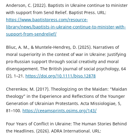
Anderson, C. (2022). Baptists in Ukraine continue to minister
with support from Send Relief. Baptist Press. URL:
https://www.baptistpress.com/resource-
library/news/baptists-in-ukraine-continue-to-minister-with-
support-from-sendrelief/
Bliuc, A. M., & Muntele-Hendreș, D. (2025). Narratives of
moral superiority in the context of war in Ukraine: Justifying
pro-Russian support through social creativity and moral
disengagement. The British journal of social psychology, 64
(2), 1–21.
https://doi.org/10.1111/bjso.12878
Cherenkov, M. (2017). Theologizing on the Maidan: “Maidan
theology” in the Experience and Reflections of the Younger
Generation of Ukrainian Protestants. Acta Missiologiae, 5,
81–100.
https://ceeamsprints.osims.org/143/
Four Years of Conflict in Ukraine: The Human Stories Behind
the Headlines. (2026). ADRA International. URL: