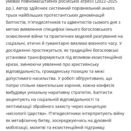
умовах повномасштабної російської агресії (2022–2025
рр.). Автор здійснює системний порівняльний аналіз
трьох найбільших протестантських деномінацій
баптистів, п’ятидесятників та адвентистів сьомого дня з
метою виявлення специфіки їхнього богословського
осмислення війни та практичних моделей реагування на
соціальні, етичні й гуманітарні виклики воєнного часу. У
дослідженні простежується, як традиційні богословські
установки трансформуються під впливом екзистенційної
кризи, змінюючи уявлення про християнську
відповідальність, громадянську позицію та межі
допустимого насильства. У роботі обґрунтовано, що
попри спільне євангельське коріння, кожна конфесія
вибудовує унікальну наративну стратегію. Баптисти
акцентують на соціальній відповідальності та
легітимізації збройного захисту через концепцію
«місіології Царства». П’ятидесятники інтерпретують війну
як метафізичну битву, зосереджуючись на духовній
мобілізації, молитві та екзистенційній підтримці