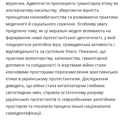
віруючих. Адвентисти пропонують гуманітарну етику як
альтернативу насильству, зберігаючи вірність
принципам нонкомбатантства та розвиваючи практики
медичного й соціального служіння. Особливу увагу
приділено тому, як ці моральні моделі впливають на
формування нової протестантської ідентичності, у якій
поєднуються релігійна віра, громадянська активність і
відповідальність за суспільне благо. Показано, що
практики волонтерства, капеланства, гуманітарної
допомоги та солідарності із жертвами війни стали
ключовими просторами переосмислення християнської
етики в українському протестантизмі. Дослідження
доводить, що війна стала каталізатором глибоких
світоглядних змін, сприяла остаточному розриву
українських протестантів із «євразійським» релігійним
простором та посилила процеси їхньої національної
самоідентифікації.