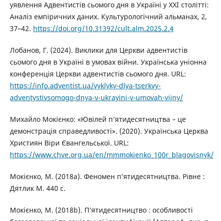
уявлення Адвентистів сьомого дня в Україні у XXI столітті:
Аналіз емпіричних даних. Культурологічний альманах, 2,
37–42.
https://doi.org/10.31392/cult.alm.2025.2.4
Лобанов, Г. (2024). Виклики для Церкви адвентистів
сьомого дня в Україні в умовах війни. Українська уніонна
конференція Церкви адвентистів сьомого дня. URL:
https://info.adventist.ua/vyklyky-dlya-tserkvy-
adventystivsomogo-dnya-v-ukrayini-v-umovah-vijny/
Михайло Мокієнко: «Ювілей п’ятидесятництва – це
демонстрація справедливості». (2020). Українська Церква
Християн Віри Євангельської. URL:
https://www.chve.org.ua/en/mmmokienko_100r_blagovisnyk/
Мокієнко, М. (2018a). Феномен п’ятидесятництва. Рівне :
Дятлик М. 440 с.
Мокієнко, М. (2018b). П’ятидесятництво : особливості