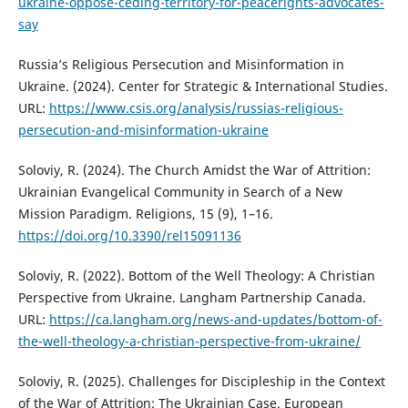
ukraine-oppose-ceding-territory-for-peacerights-advocates-
say
Russia’s Religious Persecution and Misinformation in
Ukraine. (2024). Center for Strategic & International Studies.
URL:
https://www.csis.org/analysis/russias-religious-
persecution-and-misinformation-ukraine
Soloviy, R. (2024). The Church Amidst the War of Attrition:
Ukrainian Evangelical Community in Search of a New
Mission Paradigm. Religions, 15 (9), 1–16.
https://doi.org/10.3390/rel15091136
Soloviy, R. (2022). Bottom of the Well Theology: A Christian
Perspective from Ukraine. Langham Partnership Canada.
URL:
https://ca.langham.org/news-and-updates/bottom-of-
the-well-theology-a-christian-perspective-from-ukraine/
Soloviy, R. (2025). Challenges for Discipleship in the Context
of the War of Attrition: The Ukrainian Case. European