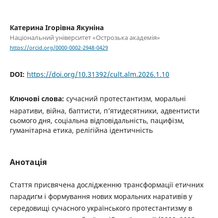
Катерина Ігорівна Якуніна
Національний університет «Острозька академія»
https://orcid.org/0000-0002-2948-0429
DOI:
https://doi.org/10.31392/cult.alm.2026.1.10
Ключові слова:
сучасний протестантизм, моральні
наративи, війна, баптисти, п’ятидесятники, адвентисти
сьомого дня, соціальна відповідальність, пацифізм,
гуманітарна етика, релігійна ідентичність
Анотація
Стаття присвячена дослідженню трансформації етичних
парадигм і формування нових моральних наративів у
середовищі сучасного українського протестантизму в