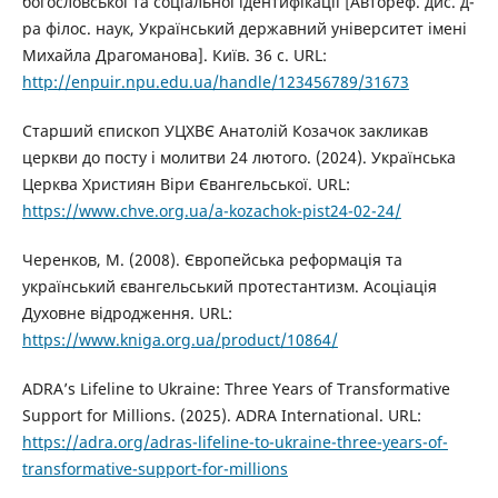
богословської та соціальної ідентифікації [Автореф. дис. д-
ра філос. наук, Український державний університет імені
Михайла Драгоманова]. Київ. 36 с. URL:
http://enpuir.npu.edu.ua/handle/123456789/31673
Старший єпископ УЦХВЄ Анатолій Козачок закликав
церкви до посту і молитви 24 лютого. (2024). Українська
Церква Християн Віри Євангельської. URL:
https://www.chve.org.ua/a-kozachok-pist24-02-24/
Черенков, М. (2008). Європейська реформація та
український євангельський протестантизм. Асоціація
Духовне відродження. URL:
https://www.kniga.org.ua/product/10864/
ADRA’s Lifeline to Ukraine: Three Years of Transformative
Support for Millions. (2025). ADRA International. URL:
https://adra.org/adras-lifeline-to-ukraine-three-years-of-
transformative-support-for-millions