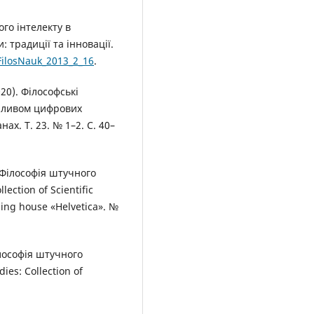
ого інтелекту в
 традиції та інновації.
FilosNauk_2013_2_16
.
020). Філософські
впливом цифрових
ах. Т. 23. № 1–2. С. 40–
 Філософія штучного
lection of Scientific
hing house «Helvetica». №
ілософія штучного
ies: Collection of