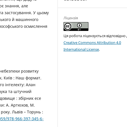
ює знання, але
та застосування. У цьому
Ліцензія
дського й машинного
ілософського осмислення
Ця робота ліцензується відповідно
Creative Commons Attribution 4.0
International License
.
і небезпеки розвитку
. Київ : Наш формат.
го інтелекту: Алан
аука та штучний
едовище : збірник есе
и: А. Артюхов, М.
року. Львів – Торунь :
6059/978-966-397-345-6-