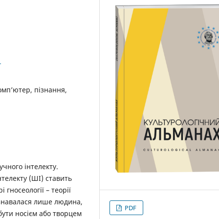
1
комп’ютер, пізнання,
учного інтелекту.
телекту (ШІ) ставить
 гносеології – теорії
изнавалася лише людина,
PDF
бути носієм або творцем