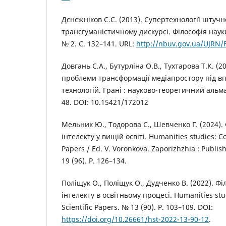
Дєнєжніков С.С. (2013). Супертехнології штучн
трансгуманістичному дискурсі. Філософія науки:
№ 2. С. 132–141. URL:
http://nbuv.gov.ua/UJRN/
Довгань С.А., Бутурліна О.В., Тухтарова Т.К. (2
проблеми трансформації медіапростору під 
технологій. Грані : науково-теоретичний альман
48. DOI: 10.15421/172012
Мельник Ю., Тодорова С., Шевченко Г. (2024).
інтелекту у вищій освіті. Humanities studies: Col
Papers / Ed. V. Voronkova. Zaporizhzhia : Publis
19 (96). P. 126–134.
Поліщук О., Поліщук О., Дудченко В. (2022). Ф
інтелекту в освітньому процесі. Humanities stud
Scientific Papers. № 13 (90). P. 103–109. DOI:
https://doi.org/10.26661/hst-2022-13-90-12
.