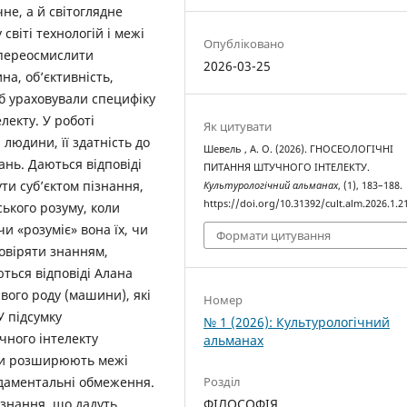
не, а й світоглядне
віті технологій і межі
Опубліковано
 переосмислити
2026-03-25
ина, об’єктивність,
і б ураховували специфіку
лекту. У роботі
Як цитувати
людини, її здатність до
Шевель , А. О. (2026). ГНОСЕОЛОГІЧНІ
нь. Даються відповіді
ПИТАННЯ ШТУЧНОГО ІНТЕЛЕКТУ.
ти суб’єктом пізнання,
Культурологічний альманах
, (1), 183–188.
https://doi.org/10.31392/cult.alm.2026.1.2
ького розуму, коли
 «розуміє» вона їх, чи
Формати цитування
овіряти знанням,
ться відповіді Алана
вого роду (машини), які
Номер
У підсумку
№ 1 (2026): Культурологічний
чного інтелекту
альманах
ьки розширюють межі
ндаментальні обмеження.
Розділ
ізнання, що дадуть
ФІЛОСОФІЯ