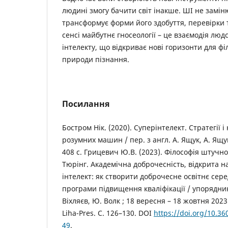
людині змогу бачити світ інакше. ШІ не замін
трансформує форми його здобуття, перевірки 
сенсі майбутнє гносеології – це взаємодія лю
інтелекту, що відкриває нові горизонти для ф
природи пізнання.
Посилання
Бостром Нік. (2020). Суперінтелект. Стратегії 
розумних машин / пер. з англ. А. Ящук, А. Ящук
408 с. Грицевич Ю.В. (2023). Філософія штучно
Тюрінг. Академічна доброчесність, відкрита н
інтелект: як створити доброчесне освітнє сер
програми підвищення кваліфікації / упорядник
Віхляєв, Ю. Волк ; 18 вересня – 18 жовтня 2023 
Liha-Pres. С. 126–130. DOI
https://doi.org/10.3
49
.