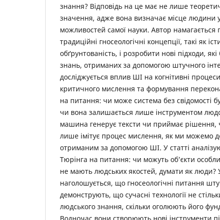
знання? Відповідь на це має не лише теоретич
значення, адже вона визначає місце людини у с
можливостей самої науки. Автор намагається
традиційні гносеологічні концепції, такі як іст
обґрунтованість, і розробити нові підходи, як
знань, отриманих за допомогою штучного інте
досліджується вплив ШІ на когнітивні процеси 
критичного мислення та формування перекона
на питання: чи може система без свідомості бу
чи вона залишається лише інструментом людс
машина генерує тексти чи приймає рішення, чи
лише імітує процес мислення, як ми можемо д
отриманим за допомогою ШІ. У статті аналізую
Тюрінга на питання: чи можуть об’єкти особли
не мають людських якостей, думати як люди? 
наголошується, що гносеологічні питання шту
демонструють, що сучасні технології не стіл
людського знання, скільки оголюють його фу
Водночас вони створюють нові інструменти п