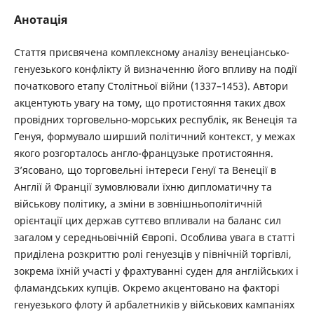
Анотація
Стаття присвячена комплексному аналізу венеціансько-
генуезького конфлікту й визначенню його впливу на події
початкового етапу Столітньої війни (1337–1453). Автори
акцентують увагу на тому, що протистояння таких двох
провідних торговельно-морських республік, як Венеція та
Генуя, формувало ширший політичний контекст, у межах
якого розгорталось англо-французьке протистояння.
З’ясовано, що торговельні інтереси Генуї та Венеції в
Англії й Франції зумовлювали їхню дипломатичну та
військову політику, а зміни в зовнішньополітичній
орієнтації цих держав суттєво впливали на баланс сил
загалом у середньовічній Європі. Особлива увага в статті
приділена розкриттю ролі генуезців у північній торгівлі,
зокрема їхній участі у фрахтуванні суден для англійських і
фламандських купців. Окремо акцентовано на факторі
генуезького флоту й арбалетників у військових кампаніях