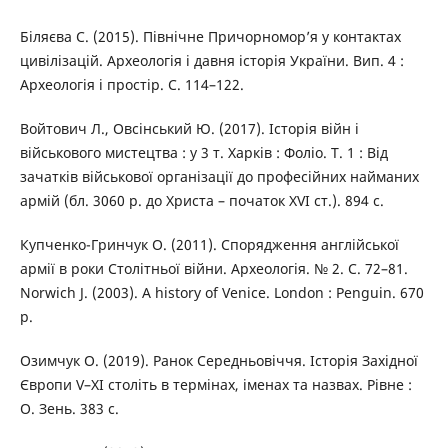
Біляєва С. (2015). Північне Причорномор’я у контактах
цивілізацій. Археологія і давня історія України. Вип. 4 :
Археологія і простір. С. 114–122.
Войтович Л., Овсінський Ю. (2017). Історія війн і
військового мистецтва : у 3 т. Харків : Фоліо. Т. 1 : Від
зачатків військової організації до професійних найманих
армій (бл. 3060 р. до Христа – початок XVI ст.). 894 с.
Купченко-Гринчук О. (2011). Спорядження англійської
армії в роки Столітньої війни. Археологія. № 2. С. 72–81.
Norwich J. (2003). A history of Venice. London : Penguin. 670
p.
Озимчук О. (2019). Ранок Середньовіччя. Історія Західної
Європи V–XI століть в термінах, іменах та назвах. Рівне :
О. Зень. 383 с.