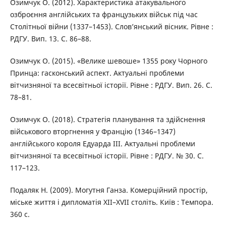
Озимчук О. (2012). Характеристика атакувального
озброєння англійських та французьких військ під час
Столітньої війни (1337–1453). Слов’янський вісник. Рівне :
РДГУ. Вип. 13. С. 86–88.
Озимчук О. (2015). «Велике шевоше» 1355 року Чорного
Принца: гасконський аспект. Актуальні проблеми
вітчизняної та всесвітньої історії. Рівне : РДГУ. Вип. 26. С.
78–81.
Озимчук О. (2018). Стратегія планування та здійснення
військового вторгнення у Францію (1346–1347)
англійського короля Едуарда ІІІ. Актуальні проблеми
вітчизняної та всесвітньої історії. Рівне : РДГУ. № 30. С.
117–123.
Подаляк Н. (2009). Могутня Ганза. Комерційний простір,
міське життя і дипломатія ХІІ–XVII століть. Київ : Темпора.
360 с.