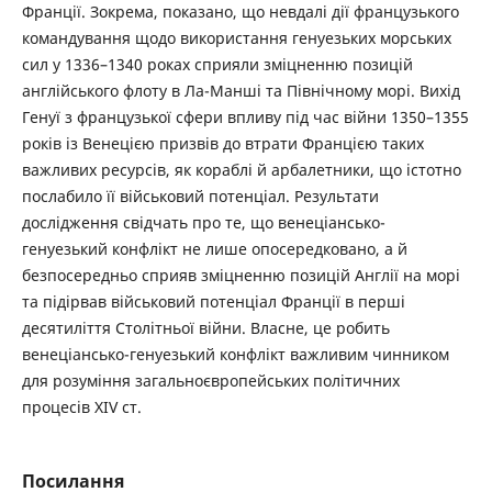
Франції. Зокрема, показано, що невдалі дії французького
командування щодо використання генуезьких морських
сил у 1336–1340 роках сприяли зміцненню позицій
англійського флоту в Ла-Манші та Північному морі. Вихід
Генуї з французької сфери впливу під час війни 1350–1355
років із Венецією призвів до втрати Францією таких
важливих ресурсів, як кораблі й арбалетники, що істотно
послабило її військовий потенціал. Результати
дослідження свідчать про те, що венеціансько-
генуезький конфлікт не лише опосередковано, а й
безпосередньо сприяв зміцненню позицій Англії на морі
та підірвав військовий потенціал Франції в перші
десятиліття Столітньої війни. Власне, це робить
венеціансько-генуезький конфлікт важливим чинником
для розуміння загальноєвропейських політичних
процесів XIV ст.
Посилання