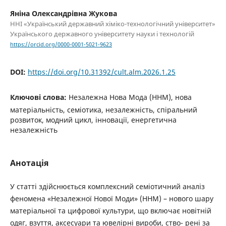
Яніна Олександрівна Жукова
ННІ «Український державний хіміко-технологічний університет»
Українського державного університету науки і технологій
https://orcid.org/0000-0001-5021-9623
DOI:
https://doi.org/10.31392/cult.alm.2026.1.25
Ключові слова:
Незалежна Нова Мода (ННМ), нова
матеріальність, семіотика, незалежність, спіральний
розвиток, модний цикл, інновації, енергетична
незалежність
Анотація
У статті здійснюється комплексний семіотичний аналіз
феномена «Незалежної Нової Моди» (ННМ) – нового шару
матеріальної та цифрової культури, що включає новітній
одяг, взуття, аксесуари та ювелірні вироби, ство- рені за