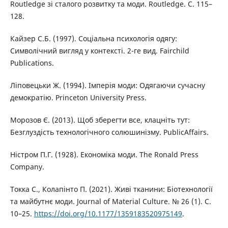
Routledge зі сталого розвитку та моди. Routledge. С. 115–
128.
Кайзер С.Б. (1997). Соціальна психологія одягу:
Символічний вигляд у контексті. 2-ге вид. Fairchild
Publications.
Ліповецьки Ж. (1994). Імперія моди: Одягаючи сучасну
демократію. Princeton University Press.
Морозов Є. (2013). Щоб зберегти все, клацніть тут:
Безглуздість технологічного солюшинізму. PublicAffairs.
Ністром П.Г. (1928). Економіка моди. The Ronald Press
Company.
Токка С., Колапінто П. (2021). Живі тканини: Біотехнології
та майбутнє моди. Journal of Material Culture. № 26 (1). С.
10–25.
https://doi.org/10.1177/1359183520975149
.