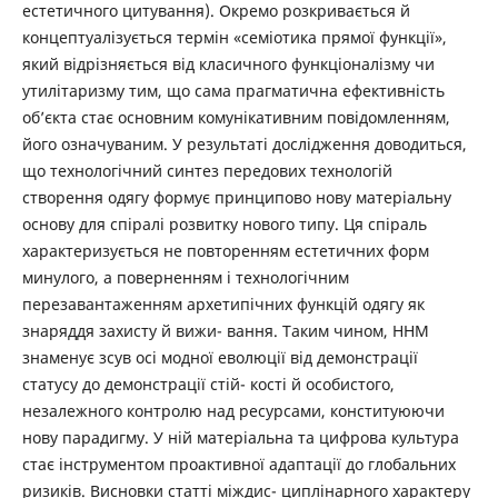
естетичного цитування). Окремо розкривається й
концептуалізується термін «семіотика прямої функції»,
який відрізняється від класичного функціоналізму чи
утилітаризму тим, що сама прагматична ефективність
об’єкта стає основним комунікативним повідомленням,
його означуваним. У результаті дослідження доводиться,
що технологічний синтез передових технологій
створення одягу формує принципово нову матеріальну
основу для спіралі розвитку нового типу. Ця спіраль
характеризується не повторенням естетичних форм
минулого, а поверненням і технологічним
перезавантаженням архетипічних функцій одягу як
знаряддя захисту й вижи- вання. Таким чином, ННM
знаменує зсув осі модної еволюції від демонстрації
статусу до демонстрації стій- кості й особистого,
незалежного контролю над ресурсами, конституюючи
нову парадигму. У ній матеріальна та цифрова культура
стає інструментом проактивної адаптації до глобальних
ризиків. Висновки статті міждис- циплінарного характеру