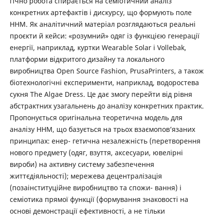
гічно робота спирається на семіотичний аналіз
конкретних артефактів і дискурсу, що формують поле
ННМ. Як аналітичний матеріал розглядаються реальні
проєкти й кейси: «розумний» одяг із функцією генерації
енергії, наприклад, куртки Wearable Solar і Vollebak,
платформи відкритого дизайну та локального
виробництва Open Source Fashion, PrusaPrinters, а також
біотехнологічні експерименти, наприклад, водоростева
сукня The Algae Dress. Це дає змогу перейти від рівня
абстрактних узагальнень до аналізу конкретних практик.
Пропонується оригінальна теоретична модель для
аналізу ННМ, що базується на трьох взаємопов’язаних
принципах: енер- гетична незалежність (перетворення
нового предмету (одяг, взуття, аксесуари, ювелірні
вироби) на активну систему забезпечення
життєдіяльності); мережева децентралізація
(позаінституційне виробництво та спожи- вання) і
семіотика прямої функції (формування знаковості на
основі демонстрації ефективності, а не тільки