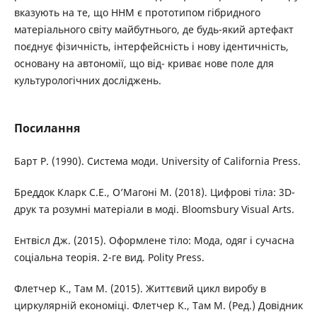
вказують на те, що ННМ є прототипом гібридного
матеріального світу майбутнього, де будь-який артефакт
поєднує фізичність, інтерфейсність і нову ідентичність,
основану на автономії, що від- криває нове поле для
культурологічних досліджень.
Посилання
Барт Р. (1990). Система моди. University of California Press.
Бреддок Кларк С.Е., О’Магоні М. (2018). Цифрові тіла: 3D-
друк та розумні матеріали в моді. Bloomsbury Visual Arts.
Ентвісл Дж. (2015). Оформлене тіло: Мода, одяг і сучасна
соціальна теорія. 2-ге вид. Polity Press.
Флетчер К., Там М. (2015). Життєвий цикл виробу в
циркулярній економіці. Флетчер К., Там М. (Ред.) Довідник