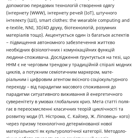
допомогою передових технологій створення одягу
(інтернету (WWW), інтернету речей (IoT), штучного
інтелекту (ШІ), smart clothes: the wearable computing and
e-textile, NNI, 3D/4D друку, біотехнологій, розумних
матеріалів тощо). Акцентується один із багатьох аспектів
− підвищення автономного забезпечення життєво
необхідних фізіологічних і комунікаційних функцій
людини-споживача. Дослідження ґрунтується на тезі, що
ННМ є не черговим трендом у традиційній спіралі модних
циклів, а потужним семіотичним маркером, мате-
ріальним і цифровим агентом якісного соціокультурного
переходу – від парадигми масового споживання до
парадигми ситуативного виживання й енергетичного
суверенітету в умовах глобальних криз. Мета статті поля-
гає в переосмисленні класичних теорій циклічності та
розвитку моди (П. Ністрома, С. Кайзер, Ж. Ліповець- кого)
через призму технологічно детермінованої нової
матеріальності як культурологічної категорії. Методоло-