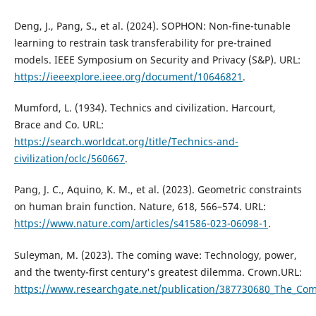
Deng, J., Pang, S., et al. (2024). SOPHON: Non-fine-tunable
learning to restrain task transferability for pre-trained
models. IEEE Symposium on Security and Privacy (S&P). URL:
https://ieeexplore.ieee.org/document/10646821
.
Mumford, L. (1934). Technics and civilization. Harcourt,
Brace and Co. URL:
https://search.worldcat.org/title/Technics-and-
civilization/oclc/560667
.
Pang, J. C., Aquino, K. M., et al. (2023). Geometric constraints
on human brain function. Nature, 618, 566–574. URL:
https://www.nature.com/articles/s41586-023-06098-1
.
Suleyman, M. (2023). The coming wave: Technology, power,
and the twenty-first century's greatest dilemma. Crown.URL:
https://www.researchgate.net/publication/387730680_The_Co