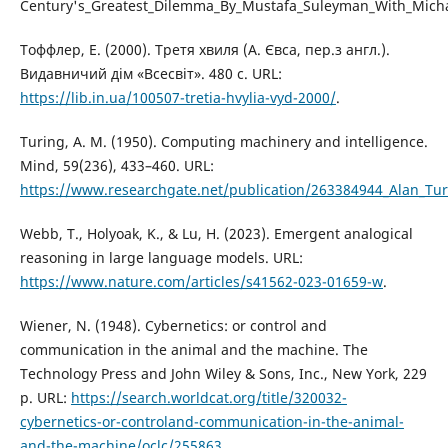
Century's_Greatest_Dilemma_By_Mustafa_Suleyman_With_Mich
Тоффлер, Е. (2000). Третя хвиля (А. Євса, пер.з англ.).
Видавничий дім «Всесвіт». 480 с. URL:
https://lib.in.ua/100507-tretia-hvylia-vyd-2000/
.
Turing, A. M. (1950). Computing machinery and intelligence.
Mind, 59(236), 433–460. URL:
https://www.researchgate.net/publication/263384944_Alan_Tu
Webb, T., Holyoak, K., & Lu, H. (2023). Emergent analogical
reasoning in large language models. URL:
https://www.nature.com/articles/s41562-023-01659-w
.
Wiener, N. (1948). Cybernetics: or control and
communication in the animal and the machine. The
Technology Press and John Wiley & Sons, Inc., New York, 229
p. URL:
https://search.worldcat.org/title/320032-
cybernetics-or-controland-communication-in-the-animal-
and-the-machine/oclc/255863
.