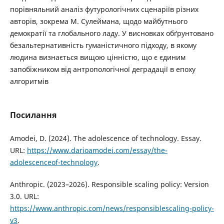
порівняльний аналіз футурологічних сценаріїв різних
авторів, зокрема М. Сулеймана, щодо майбутнього
демократії та глобального ладу. У висновках обґрунтовано
безальтернативність гуманістичного підходу, в якому
людина визнається вищою цінністю, що є єдиним
запобіжником від антропологічної деградації в епоху
алгоритмів
Посилання
Amodei, D. (2024). The adolescence of technology. Essay.
URL:
https://www.darioamodei.com/essay/the-
adolescenceof-technology
.
Anthropic. (2023–2026). Responsible scaling policy: Version
3.0. URL:
https://www.anthropic.com/news/responsiblescaling-policy-
v3
.