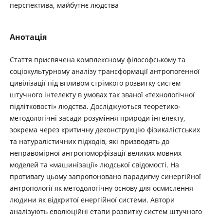
перспектива, майбутнє людства
Анотація
Стаття присвячена комплексному філософському та
соціокультурному аналізу трансформації антропогенної
цивілізації під впливом стрімкого розвитку систем
штучного інтелекту в умовах так званої «технологічної
підлітковості» людства. Досліджуються теоретико-
методологічні засади розуміння природи інтелекту,
зокрема через критичну деконструкцію фізикалістських
та натуралістичних підходів, які призводять до
неправомірної антропоморфізації великих мовних
моделей та «машинізації» людської свідомості. На
противагу цьому запропоновано парадигму синергійної
антропології як методологічну основу для осмислення
людини як відкритої енергійної системи. Автори
аналізують еволюційні етапи розвитку систем штучного