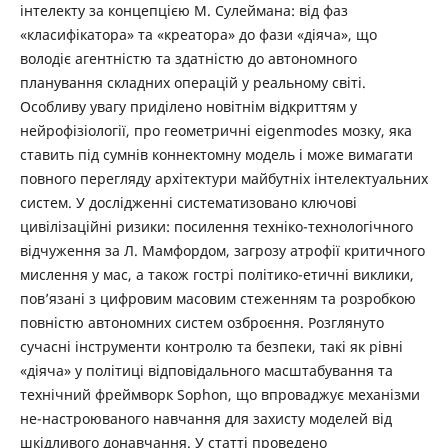
інтелекту за концепцією М. Сулеймана: від фаз
«класифікатора» та «креатора» до фази «діяча», що
володіє агентністю та здатністю до автономного
планування складних операцій у реальному світі.
Особливу увагу приділено новітнім відкриттям у
нейрофізіології, про геометричні eigenmodes мозку, яка
ставить під сумнів коннектомну модель і може вимагати
повного перегляду архітектури майбутніх інтелектуальних
систем. У дослідженні систематизовано ключові
цивілізаційні ризики: посилення техніко-технологічного
відчуження за Л. Мамфордом, загрозу атрофії критичного
мислення у мас, а також гострі політико-етичні виклики,
пов’язані з цифровим масовим стеженням та розробкою
повністю автономних систем озброєння. Розглянуто
сучасні інструменти контролю та безпеки, такі як рівні
«діяча» у політиці відповідального масштабування та
технічний фреймворк Sophon, що впроваджує механізми
не-настроюваного навчання для захисту моделей від
шкідливого донавчання. У статті проведено