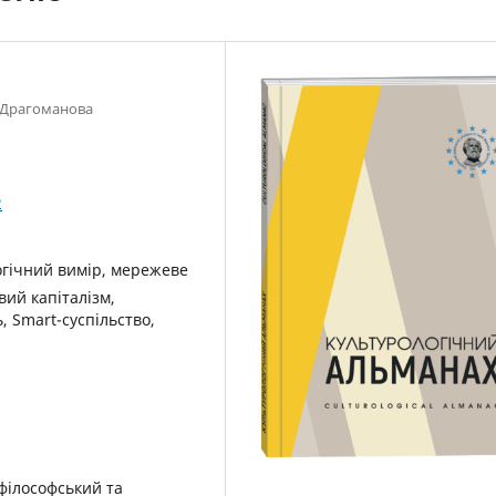
а Драгоманова
2
огічний вимір, мережеве
вий капіталізм,
, Smart-суспільство,
філософський та