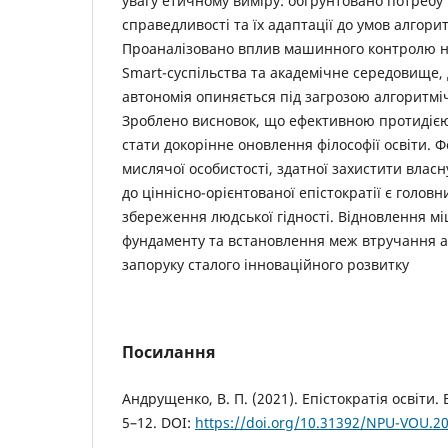
увагу етичному виміру: обґрунтовано потребу
справедливості та їх адаптації до умов алгорит
Проаналізовано вплив машинного контролю на
Smart-суспільства та академічне середовище, 
автономія опиняється під загрозою алгоритміч
Зроблено висновок, що ефективною протидією
стати докорінне оновлення філософії освіти.
мислячої особистості, здатної захистити власн
до ціннісно-орієнтованої епістократії є голо
збереження людської гідності. Відновлення м
фундаменту та встановлення меж втручання а
запоруку сталого інноваційного розвитку
Посилання
Андрущенко, В. П. (2021). Епістократія освіти. 
5–12. DOI:
https://doi.org/10.31392/NPU-VOU.20