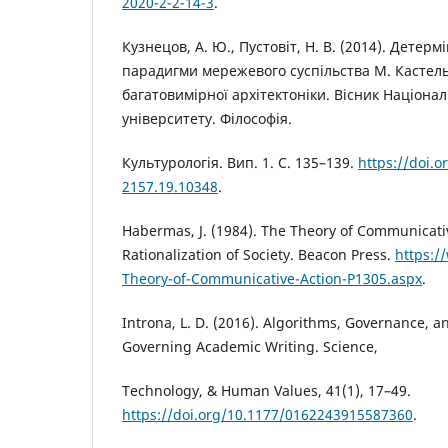
2020-2-2-14-3
.
Кузнецов, А. Ю., Пустовіт, Н. В. (2014). Детерм
парадигми мережевого суспільства М. Кастельс
багатовимірної архітектоніки. Вісник Націонал
університету. Філософія.
Культурологія. Вип. 1. С. 135–139.
https://doi.
2157.19.10348
.
Habermas, J. (1984). The Theory of Communicati
Rationalization of Society. Beacon Press.
https:/
Theory-of-Communicative-Action-P1305.aspx
.
Introna, L. D. (2016). Algorithms, Governance, 
Governing Academic Writing. Science,
Technology, & Human Values, 41(1), 17–49.
https://doi.org/10.1177/0162243915587360
.