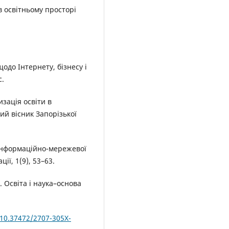
 в освітньому просторі
одо Інтернету, бізнесу і
с.
изація освіти в
ий вісник Запорізької
т інформаційно-мережевої
ії, 1(9), 53–63.
). Освіта і наука–основа
/10.37472/2707-305X-