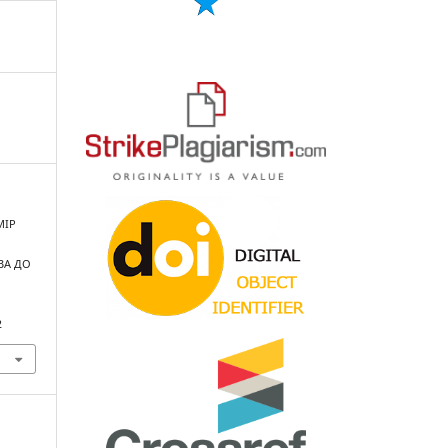
МІР
ВА ДО
2