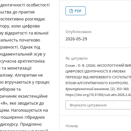
ідентичності особистості
PDF
льства до практик
роспективно розглядає
тору, коли цифрова
Опубліковано
 відкритості та вільної
2026-05-29
еальність початково
равності. Однак під
ундаментальний зсув у
Як цитувати
 сучасна архітектоніка
Сохан , О. В. (2026). АКСІОЛОГІЧНИЙ ВИ
 та монетизації
ЦИФРОВОЇ ІДЕНТИЧНОСТІ В УМОВАХ
алізму. Алгоритми не
ПЕРЕХОДУ ВІД МЕРЕЖЕВОГО СУСПІЛЬСТ
вно втручаються у процес
ЕПОХИ АЛГОРИТМІЧНОГО КОНТРОЛЮ.
ибором та
Культурологічний альманах
, (2), 353–360.
https://doi.org/10.31392/cult.alm.2026.2.4
причиняє екзистенційне
«Я», яке зводиться до
Формати цитування
ціям. Наголошується на
а поширенні гібридних
дискурсу. Приділено
Номер