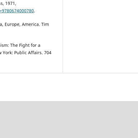
ss, 1971,
n=9780674000780
.
a, Europe, America. Tim
lism: The Fight for a
York: Public Affairs. 704