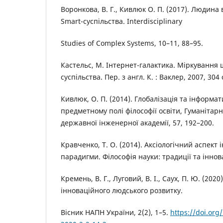
Воронкова, В. Г., Кивлюк О. П. (2017). Людина
Smart-суспільства. Interdisciplinary
Studies of Complex Systems, 10–11, 88–95.
Кастельс, М. Інтернет-галактика. Міркування щ
суспільства. Пер. з англ. К. : Ваклер, 2007, 304 
Кивлюк, О. П. (2014). Глобалізація та інформат
предметному полі філософії освіти, Гуманітарн
державної інженерної академії, 57, 192–200.
Кравченко, Т. О. (2014). Аксіологічний аспек
парадигми. Філософія науки: традиції та інновац
Кремень, В. Г., Луговий, В. І., Саух, П. Ю. (2020
інноваційного людського розвитку.
Вісник НАПН України, 2(2), 1–5.
https://doi.org