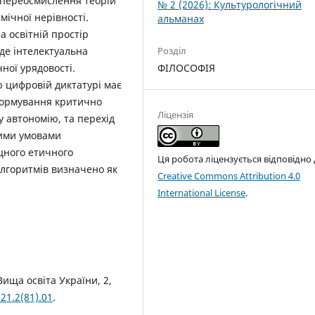
 переосмислення теорій
№ 2 (2026): Культурологічний
мічної нерівності.
альманах
 освітній простір
де інтелектуальна
Розділ
ної урядовості.
ФІЛОСОФІЯ
 цифровій диктатурі має
 Формування критично
Ліцензія
у автономію, та перехід
вними умовами
іцного етичного
Ця робота ліцензується відповідно
лгоритмів визначено як
Creative Commons Attribution 4.0
International License
.
Вища освіта України, 2,
21.2(81).01
.