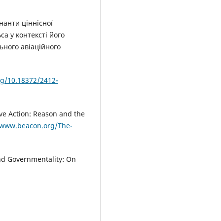
інанти ціннісної
а у контексті його
ьного авіаційного
org/10.18372/2412-
ve Action: Reason and the
/www.beacon.org/The-
and Governmentality: On