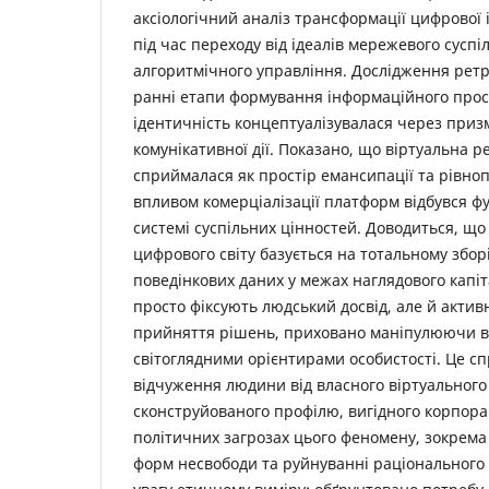
аксіологічний аналіз трансформації цифрової 
під час переходу від ідеалів мережевого суспі
алгоритмічного управління. Дослідження рет
ранні етапи формування інформаційного прос
ідентичність концептуалізувалася через призму
комунікативної дії. Показано, що віртуальна р
сприймалася як простір емансипації та рівноп
впливом комерціалізації платформ відбувся ф
системі суспільних цінностей. Доводиться, що
цифрового світу базується на тотальному зборі
поведінкових даних у межах наглядового капіт
просто фіксують людський досвід, але й акти
прийняття рішень, приховано маніпулюючи в
світоглядними орієнтирами особистості. Це с
відчуження людини від власного віртуального 
сконструйованого профілю, вигідного корпора
політичних загрозах цього феномену, зокрем
форм несвободи та руйнуванні раціонального 