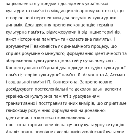
зацікавленість у предметі досліджень української
культури та пам’яті в міждисциплінарному контексті, що
створює нові перспективи для розуміння культурних
динамік. Дослідження пропонує концепцію терміна
культурна пам’ять, відмежовуючи її від інших термінів,
як-от «історична пам’ять» та «колективна пам’ять», і
аргументує її важливість як динамічного процесу, що
сприяє розумінню минулого, формуванню ідентичності та
збереженню культурних цінностей у сучасному світі.
Концептуально об’єднані два підходи в студіях культурної
пам’яті: теорію культурної пам’яті Я. Асманн та А. Ассман
і соціальної пам’яті П. Коннертона. Запропоновано
досліджувати постколоніальні та деколоніальні аспекти
української культурної пам’яті з урахуванням
транзитивних і посттравматичних вимірів, що сприятиме
глибокому розумінню формування національної
ідентичності в контексті колоніальних та
посттоталітарних впливів на сучасну культурну ситуацію.
Аналіз праць провідних дослідників української культури,