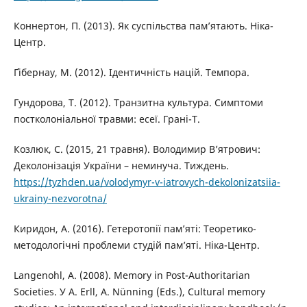
Коннертон, П. (2013). Як суспільства пам’ятають. Ніка-
Центр.
Ґібернау, М. (2012). Ідентичність націй. Темпора.
Гундорова, Т. (2012). Транзитна культура. Симптоми
постколоніальної травми: есеї. Грані-Т.
Козлюк, С. (2015, 21 травня). Володимир В’ятрович:
Деколонізація України – неминуча. Тиждень.
https://tyzhden.ua/volodymyr-v-iatrovych-dekolonizatsiia-
ukrainy-nezvorotna/
Киридон, А. (2016). Гетеротопії пам’яті: Теоретико-
методологічні проблеми студій пам’яті. Ніка-Центр.
Langenohl, A. (2008). Memory in Post-Authoritarian
Societies. У A. Erll, A. Nünning (Eds.), Cultural memory