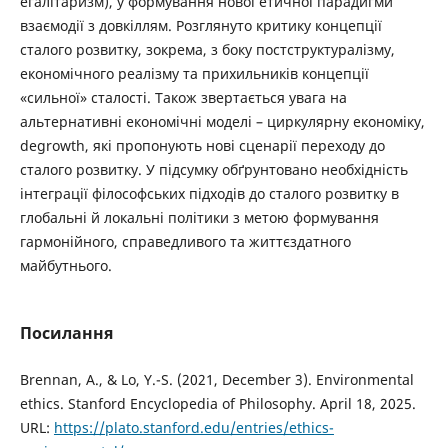
егалітаризм), у формування нової етичної парадигми
взаємодії з довкіллям. Розглянуто критику концепції
сталого розвитку, зокрема, з боку постструктуралізму,
економічного реалізму та прихильників концепції
«сильної» сталості. Також звертається увага на
альтернативні економічні моделі – циркулярну економіку,
degrowth, які пропонують нові сценарії переходу до
сталого розвитку. У підсумку обґрунтовано необхідність
інтеграції філософських підходів до сталого розвитку в
глобальні й локальні політики з метою формування
гармонійного, справедливого та життєздатного
майбутнього.
Посилання
Brennan, A., & Lo, Y.-S. (2021, December 3). Environmental
ethics. Stanford Encyclopedia of Philosophy. April 18, 2025.
URL:
https://plato.stanford.edu/entries/ethics-