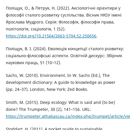
Поліщук, О., & Петрук, Н. (2022). Аксіологічні орієнтири у
філософії сталого розвитку суспільства. Вісник НЮУ імені
Ярослава Мудрого. Серія: Філософія, філософія права,
політологія, соціологія, 1 (52).
https://doi.org/10.21564/2663-5704.52.250656
.
Поліщук, В. І. (2024). Еволюція концепції сталого розвитку:
соціально-філософські аспекти. Освітній дискурс: Збірник
наукових праць, 51 (10–12).
Sachs, W. (2010). Environment. In W. Sachs (Ed.), The
development dictionary: A guide to knowledge as power
(pp. 24–37). London, New York: Zed Books.
Smith, M. (2015). Deep ecology: What is said and (to be)
done? The Trumpeter, 30 (2), 141–156. URL:
https://trumpeter.athabascau.ca/index.php/trumpet/article/v
Stoddart, H. (2011). A pocket guide to sustainable