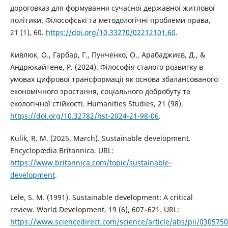
дороговказ для формування сучасної державної житлової
політики. Філософські та методологічні проблеми права,
21 (1), 60.
https://doi.org/10.33270/02212101.60
.
Кивлюк, О., Гарбар, Г., Пунченко, О., Арабаджиєв, Д., &
Андрюкайтене, Р. (2024). Філософія сталого розвитку в
умовах цифрової трансформації як основа збалансованого
економічного зростання, соціального добробуту та
екологічної стійкості. Humanities Studies, 21 (98).
https://doi.org/10.32782/hst-2024-21-98-06
.
Kulik, R. M. (2025, March). Sustainable development.
Encyclopædia Britannica. URL:
https://www.britannica.com/topic/sustainable-
development
.
Lele, S. M. (1991). Sustainable development: A critical
review. World Development, 19 (6), 607–621. URL:
https://www.sciencedirect.com/science/article/abs/pii/03057