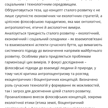
соціальним і технологічним середовищем.
Обґрунтовується теза, що концепт сталого розвитку є не
лише сукупністю економічних чи екологічних стратегій, а
цілісною філософською парадигмою, яка має онтологічні,
антропологічні, етичні й аксіологічні виміри.
Аналізується триєдність сталого розвитку – екологічний,
економічний і соціальний складники – як взаємопов’язані
та взаємозалежні аспекти сучасного буття, що вимагають
системного підходу до визначення напрямів майбутнього
розвитку. Особлива увага приділяється проблемам
гармонізації цих вимірів. У фокусі дослідження –
філософські підходи до взаємодії людини й природи, у
тому числі критика антропоцентризму та розгляд
екоцентричних і біоцентричних концепцій. Визначено
роль сучасних технологій у формуванні як можливостей,
так і загроз для досягнення цілей сталого розвитку.
Проаналізовано внесок філософських концепцій, зокрема
екологічної етики (етика землі, біоцентричний