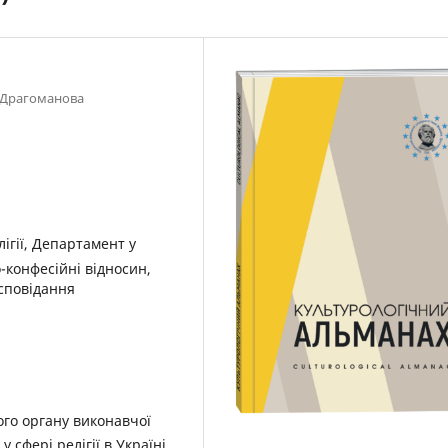
а Драгоманова
ігії, Департамент у
-конфесійні відносин,
осповідання
ого органу виконавчої
 сфері релігії в Україні