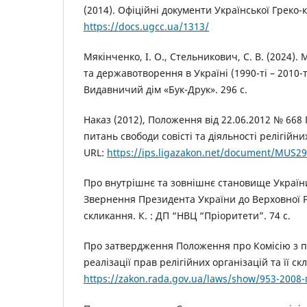
(2014). Офіційні документи Української Греко-
https://docs.ugcc.ua/1313/
Мякінченко, І. О., Стельникович, С. В. (2024).
та державотворення в Україні (1990-ті – 2010-т
Видавничий дім «Бук-Друк». 296 с.
Наказ (2012), Положення від 22.06.2012 № 668
питань свободи совісті та діяльності релігійни
URL:
https://ips.ligazakon.net/document/MUS2
Про внутрішнє та зовнішнє становище України 
Звернення Президента України до Верховної Р
скликання. К. : ДП “НВЦ “Пріоритети”. 74 с.
Про затвердження Положення про Комісію з 
реалізації прав релігійних організацій та її ск
https://zakon.rada.gov.ua/laws/show/953-2008