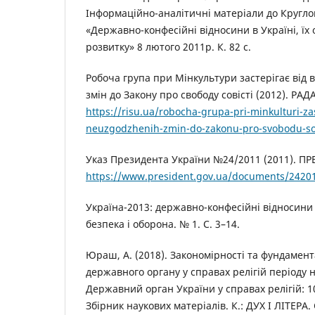
Інформаційно-аналітичні матеріали до Круглог
«Державно-конфесійні відносини в Україні, їх 
розвитку» 8 лютого 2011р. К. 82 с.
Робоча група при Мінкультури застерігає від
змін до Закону про свободу совісті (2012). РАДА
https://risu.ua/robocha-grupa-pri-minkulturi-z
neuzgodzhenih-zmin-do-zakonu-pro-svobodu-so
Указ Президента України №24/2011 (2011). П
https://www.president.gov.ua/documents/2420
Україна-2013: державно-конфесійні відносини 
безпека і оборона. № 1. С. 3–14.
Юраш, А. (2018). Закономірності та фундамент
державного органу у справах релігій періоду 
Державний орган України у справах релігій: 10
Збірник наукових матеріалів. К.: ДУХ І ЛІТЕРА. 