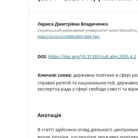
Лариса Дмитрівна Владиченко
Український державний унiверситет iменi Михайл
https://orcid.org/0000-0003-3454-1641
DOI:
https://doi.org/10.31392/cult.alm.2025.4.2
Ключові слова:
державна політика в сфері рел
справах релігій та національностей, державно
експертна рада у сфері свободи совісті та вір
Анотація
В статті здійснено огляд діяльності центральн
влади України, що реалізує державну політику у