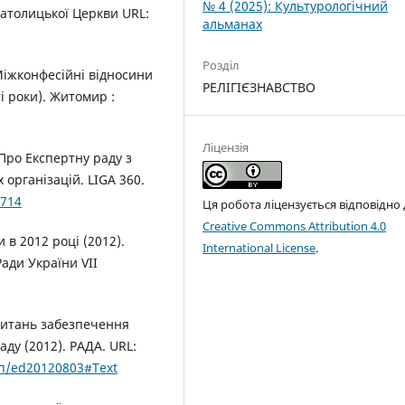
№ 4 (2025): Культурологічний
католицької Церкви URL:
альманах
Розділ
 Міжконфесійні відносини
РЕЛІГІЄЗНАВСТВО
і роки). Житомир :
Ліцензія
 Про Експертну раду з
х організацій. LIGA 360.
9714
Ця робота ліцензується відповідно
Creative Commons Attribution 4.0
в 2012 році (2012).
International License
.
ади України VII
питань забезпечення
ладу (2012). РАДА. URL:
-п/ed20120803#Text