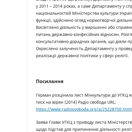
у 2011 – 2014 роках, а саме Департаменту у спр
національностей Міністерства культури Украї
функції, здійснено огляд нормотворчої діяльн
Висвітлено діяльність у вирішенні або сприя
питань державно-конфесійних відносин. Розгл
консультативно-дорадчих органів, що діяли п
Окреслено залученість Департаменту у проведе
реалізації державної політики у сфері релігії.
Посилання
Герман розцінила лист Мінкультури до УГКЦ я
тиск на вірян (2014) Радіо свобода URL:
https://www.radiosvoboda.org/a/25228750.html
Заява Глави УГКЦ з приводу листа Міністерств
щодо підстав для припинення діяльності реліг