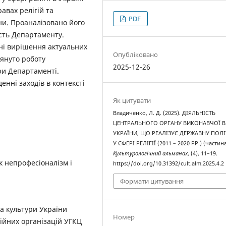
авах релігій та
PDF
ни. Проаналізовано його
ість Департаменту.
нні вирішення актуальних
Опубліковано
януто роботу
2025-12-26
ри Департаменті.
нні заходів в контексті
Як цитувати
Владиченко, Л. Д. (2025). ДІЯЛЬНІСТЬ
ЦЕНТРАЛЬНОГО ОРГАНУ ВИКОНАВЧОЇ 
УКРАЇНИ, ЩО РЕАЛІЗУЄ ДЕРЖАВНУ ПОЛ
У СФЕРІ РЕЛІГІЇ (2011 – 2020 РР.) (частина
Культурологічний альманах
, (4), 11–19.
к непрофесіоналізм і
https://doi.org/10.31392/cult.alm.2025.4.2
Формати цитування
а культури України
Номер
ійних організацій УГКЦ