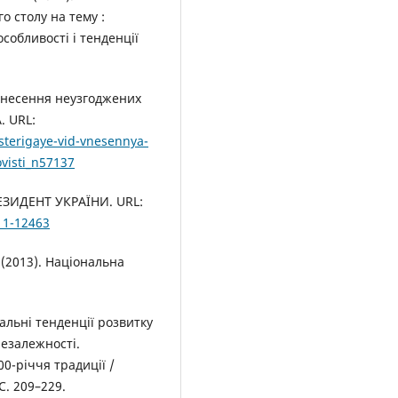
о столу на тему :
особливості і тенденції
 внесення неузгоджених
. URL:
asterigaye-vid-vnesennya-
visti_n57137
РЕЗИДЕНТ УКРАЇНИ. URL:
11-12463
(2013). Національна
альні тенденції розвитку
незалежності.
0-річчя традиції /
С. 209–229.