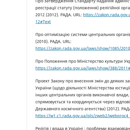
Про затвердження Стандарту надання адмініст
реєстрації статуту (положення) релігійної орга
2012 (2012). РАДА. URL:
https://zakon.rada.gov
12#Text
Про оптимізацію системи центральних органі
(2010). РАДА. URL:
https://zakon.rada.gov.ua/laws/show/1085/201
Про Положення про Міністерство культури Укра
https://zakon.rada.gov.ua/laws/show/388/2011
Проект Закону про внесення змін до деяких за
України (щодо діяльності Міністерства юстиції
інших центральних органів виконавчої влади, 
спрямовується та координується через відпові
Державного космічного агентства) (2012). РАД
https://w1.c1.rada.gov.ua/pls/zweb2/webproc4
Релігія і влада в Україні : проблеми взаємовідн