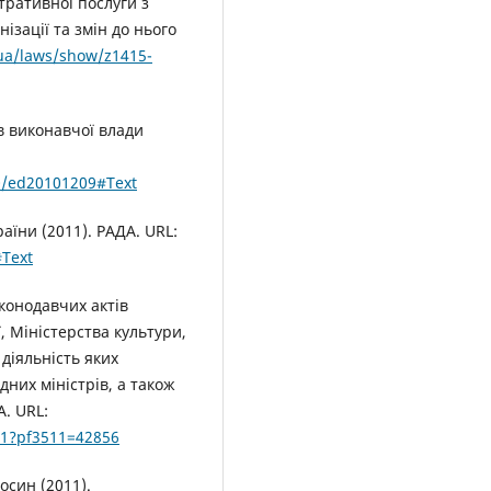
ративної послуги з
нізації та змін до нього
.ua/laws/show/z1415-
в виконавчої влади
0/ed20101209#Text
їни (2011). РАДА. URL:
#Text
конодавчих актів
, Міністерства культури,
діяльність яких
дних міністрів, а також
А. URL:
_1?pf3511=42856
осин (2011).