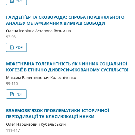
PDF
ГАЙДЕҐҐЕР ТА СКОВОРОДА: СПРОБА ПОРІВНЯЛЬНОГО
АНАЛІЗУ МЕТАФІЗИЧНИХ ВИМІРІВ СВОБОДИ
Олена Ігорівна Астапова-Вязьміна
92-98
PDF
МІЖЕТНІЧНА ТОЛЕРАНТНІСТЬ ЯК ЧИННИК СОЦІАЛЬНОЇ
КОГЕЗІЇ В ЕТНІЧНО ДИВЕРСИФІКОВАНОМУ СУСПІЛЬСТВІ
Максим Валентинович Колесніченко
99-110
PDF
ВЗАЄМОЗВ’ЯЗОК ПРОБЛЕМАТИКИ ІСТОРИЧНОЇ
ПЕРІОДИЗАЦІЇ ТА КЛАСИФІКАЦІЇ НАУКИ
Олег Нарцизович Кубальський
111-117