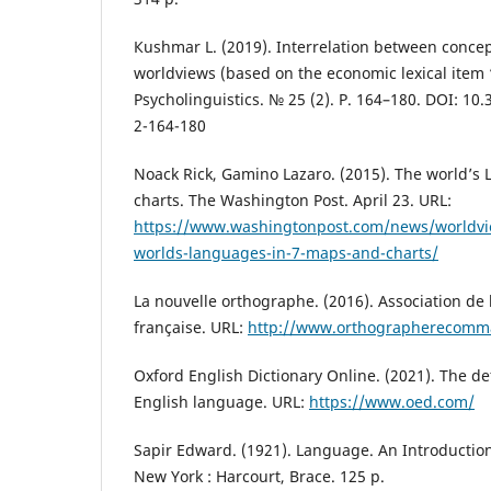
Кushmar L. (2019). Interrelation between concep
worldviews (based on the economic lexical item 
Psycholinguistics. № 25 (2). P. 164–180. DOI: 1
2-164-180
Noack Rick, Gamino Lazaro. (2015). The world’s
charts. The Washington Post. April 23. URL:
https://www.washingtonpost.com/news/worldvi
worlds-languages-in-7-maps-and-charts/
La nouvelle orthographe. (2016). Association de
française. URL:
http://www.orthographerecomm
Oxford English Dictionary Online. (2021). The def
English language. URL:
https://www.oed.com/
Sapir Edward. (1921). Language. An Introduction
New York : Harcourt, Brace. 125 p.