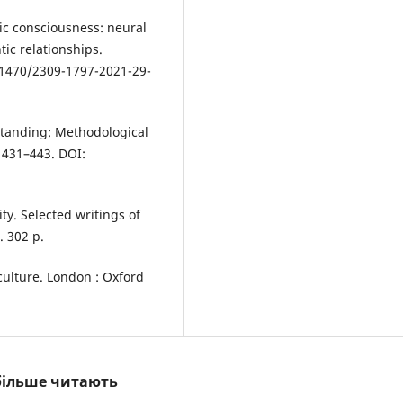
tic consciousness: neural
ic relationships.
.31470/2309-1797-2021-29-
standing: Methodological
. 431–443. DOI:
y. Selected writings of
 302 p.
culture. London : Oxford
йбільше читають