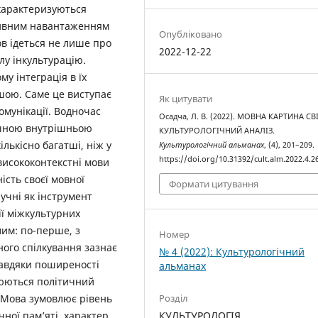
 характеризуються
тивним навантаженням
Опубліковано
ов ідеться не лише про
2022-12-22
лу інкультурацію.
у інтеграція в їх
шою. Саме це виступає
Як цитувати
мунікації. Водночас
Осадча, Л. В. (2022). МОВНА КАРТИНА СВІ
ачною внутрішньою
КУЛЬТУРОЛОГІЧНИЙ АНАЛІЗ.
лькісно багатші, ніж у
Культурологічний альманах
, (4), 201–209.
https://doi.org/10.31392/cult.alm.2022.4.2
 висококонтекстні мови
ість своєї мовної
Формати цитування
ручні як інструмент
ії міжкультурних
мим: по-перше, з
Номер
ого спілкування зазнає
№ 4 (2022): Культурологічний
завдяки поширеності
альманах
люються політичний
. Мова зумовлює рівень
Розділ
чної пам’яті, характер
КУЛЬТУРОЛОГІЯ