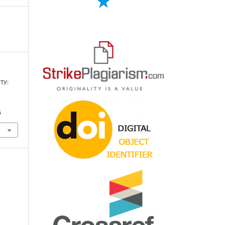
ТУ:
6