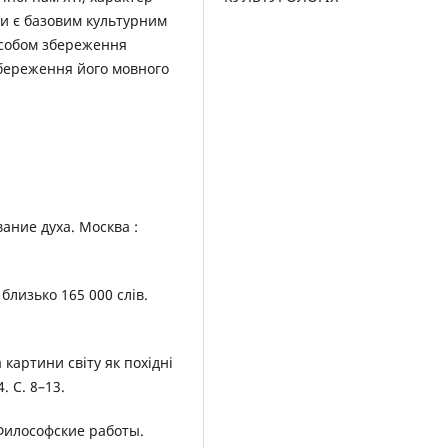
ви є базовим культурним
асобом збереження
 збереження його мовного
ание духа. Москва :
близько 165 000 слів.
картини світу як похідні
. С. 8–13.
 Философские работы.