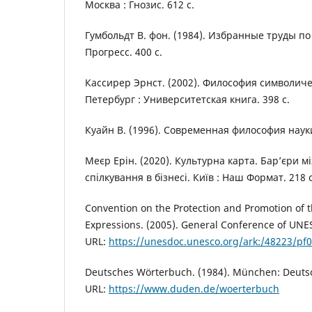
Москва : Гнозис. 612 с.
Гумбольдт В. фон. (1984). Избранные труды п
Прогресс. 400 с.
Кассирер Эрнст. (2002). Философия символиче
Петербург : Университетская книга. 398 с.
Куайн В. (1996). Современная философия науки.
Меєр Ерін. (2020). Культурна карта. Бар’єри м
спілкування в бізнесі. Київ : Наш Формат. 218 с
Convention on the Protection and Promotion of th
Expressions. (2005). General Conference of UNES
URL:
https://unesdoc.unesco.org/ark:/48223/pf
Deutsches Wörterbuch. (1984). München: Deuts
URL:
https://www.duden.de/woerterbuch