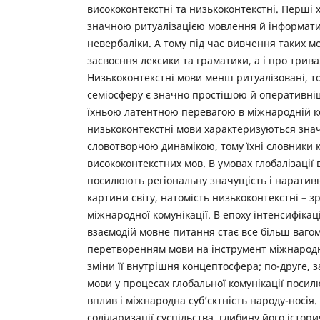
висококонтекстні та низькоконтекстні. Перші
значною ритуалізацією мовлення й інформа
невербаліки. А тому під час вивчення таких м
засвоєння лексики та граматики, а і про трива
Низькоконтекстні мови менш ритуалізовані, том
семіосферу є значно простішою й оперативні
їхньою латентною перевагою в міжнародній ко
низькоконтекстні мови характеризуються зн
словотворчою динамікою, тому їхні словники кі
висококонтекстних мов. В умовах глобалізації
посилюють регіональну значущість і наративн
картини світу, натомість низькоконтекстні – з
міжнародної комунікації. В епоху інтенсифікац
взаємодій мовне питання стає все більш ваго
перетворенням мови на інструмент міжнародн
зміни її внутрішня концептосфера; по-друге, 
мови у процесах глобальної комунікації поси
вплив і міжнародна суб’єктність народу-носія
солідаризації суспільства, глибину його істори