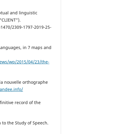
tual and linguistic
“CLIENT”).
0.31470/2309-1797-2019-25-
 Languages, in 7 maps and
ews/wp/2015/04/23/the-
 la nouvelle orthographe
andee.info/
initive record of the
 to the Study of Speech.