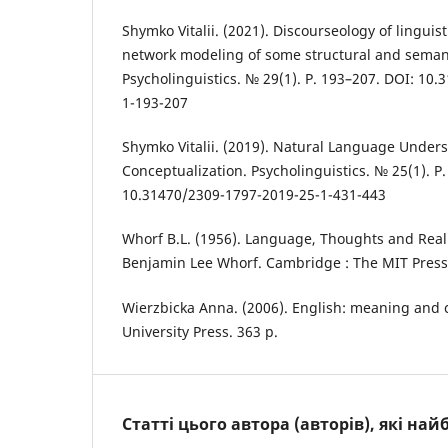
Shymko Vitalii. (2021). Discourseology of linguis
network modeling of some structural and semant
Psycholinguistics. № 29(1). P. 193–207. DOI: 10
1-193-207
Shymko Vitalii. (2019). Natural Language Under
Conceptualization. Psycholinguistics. № 25(1). P
10.31470/2309-1797-2019-25-1-431-443
Whorf B.L. (1956). Language, Thoughts and Realit
Benjamin Lee Whorf. Cambridge : The MIT Press.
Wierzbicka Anna. (2006). English: meaning and 
University Press. 363 p.
Статті цього автора (авторів), які на