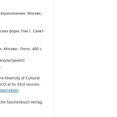
о языкознанию. Москва :
ских форм. Том 1. Санкт-
 Москва : Логос. 400 с.
іжкультурного
.
e Diversity of Cultural
CO at its 33rd session.
0000149502
che Taschenbuch Verlag.