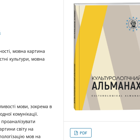
6
ності, мовна картина
стні культури, мовна
ливості мови, зокрема в
одної комунікації.
в проаналізувати
артини світу на
PDF
пологізацію мов на