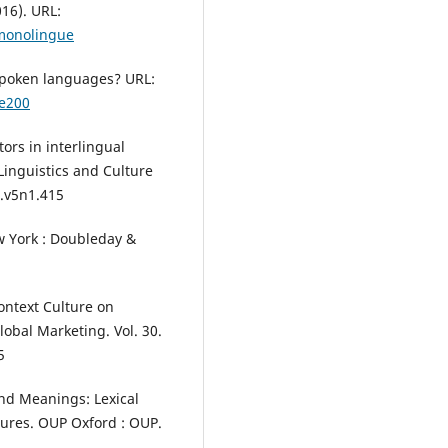
016). URL:
-monolingue
spoken languages? URL:
e200
tors in interlingual
 Linguistics and Culture
e.v5n1.415
w York : Doubleday &
ontext Culture on
lobal Marketing. Vol. 30.
5
and Meanings: Lexical
ures. OUP Oxford : OUP.