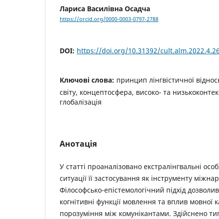
Лариса Василівна Осадча
https://orcid.org/0000-0003-0797-2788
DOI:
https://doi.org/10.31392/cult.alm.2022.4.2
Ключові слова:
принцип лінгвістичної віднос
світу, концептосфера, високо- та низькоконтек
глобалізація
Анотація
У статті проаналізовано екстралінгвальні особ
ситуації її застосування як інструменту міжнар
Філософсько-епістемологічний підхід дозволи
когнітивні функції мовлення та вплив мовної к
порозуміння між комунікантами. Здійснено ти