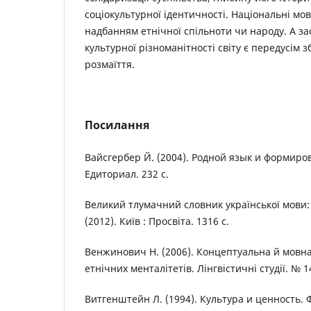
соціокультурної ідентичності. Національні мо
надбанням етнічної спільноти чи народу. А з
культурної різноманітності світу є передусім
розмаїття.
Посилання
Вайсгербер Й. (2004). Родной язык и формиров
Едиториал. 232 с.
Великий тлумачний словник української мови: 
(2012). Київ : Просвіта. 1316 с.
Венжинович Н. (2006). Концептуальна й мовна 
етнічних менталітетів. Лінгвістичні студії. № 14
Витгенштейн Л. (1994). Культура и ценность.