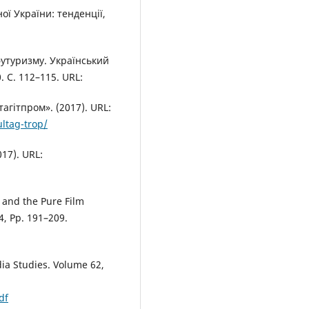
ої України: тенденції,
футуризму. Український
 C. 112–115. URL:
гітпром». (2017). URL:
ltag-trop/
017). URL:
 and the Pure Film
4, Pp. 191–209.
ia Studies. Volume 62,
df