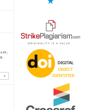
Х РР.:
В.
1