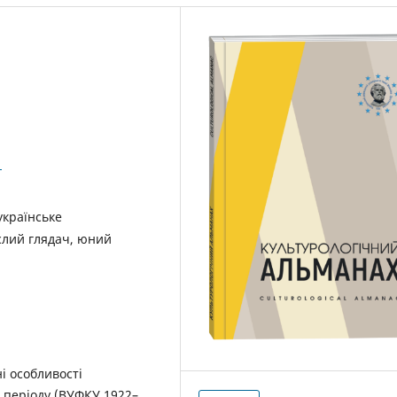
1
українське
слий глядач, юний
і особливості
о періоду (ВУФКУ 1922–