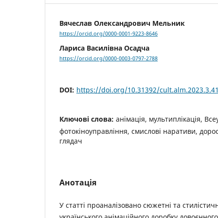
Вячеслав Олександрович Мельник
https://orcid.org/0000-0001-9223-8646
Лариса Василівна Осадча
https://orcid.org/0000-0003-0797-2788
DOI:
https://doi.org/10.31392/cult.alm.2023.3.4
Ключові слова:
анімація, мультиплікація, Все
фотокіноуправління, смислові наративи, доро
глядач
Анотація
У статті проаналізовано сюжетні та стилістичн
українського анімаційного доробку довоєнног