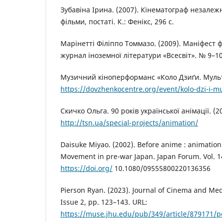
Зубавіна Ірина. (2007). Кінематограф незалежн
фільми, постаті. К.: Фенікс, 296 с.
Марінетті Філіппо Томмазо. (2009). Маніфест 
журнал іноземної літератури «Всесвіт». № 9–10.
Музичний кіноперформанс «Коло Дзиґи. Мульта
https://dovzhenkocentre.org/event/kolo-dzi-i-mu
Скичко Ольга. 90 років української анімації. (2
http://tsn.ua/special-projects/animation/
Daisuke Miyao. (2002). Before anime : animation
Movement in pre-war Japan. Japan Forum. Vol. 1
https://doi.org/
10.1080/09555800220136356
Pierson Ryan. (2023). Journal of Cinema and Med
Issue 2, pp. 123–143. URL:
https://muse.jhu.edu/pub/349/article/879171/p