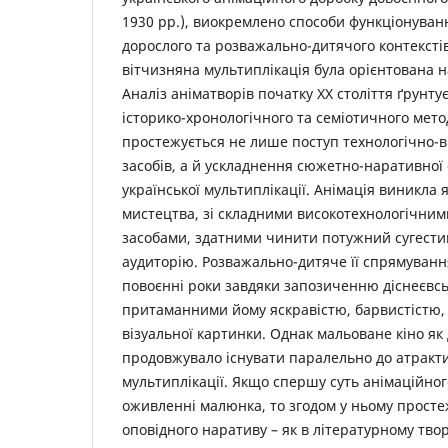
1930 рр.), виокремлено способи функціонуванн
дорослого та розважально-дитячого контексті
вітчизняна мультиплікація була орієнтована н
Аналіз аніматворів початку ХХ століття ґрунту
історико-хронологічного та семіотичного мето
простежується не лише поступ технологічно-
засобів, а й ускладнення сюжетно-наративної 
української мультиплікації. Анімація виникла 
мистецтва, зі складними високотехнологічн
засобами, здатними чинити потужний сугести
аудиторію. Розважально-дитяче її спрямуванн
повоєнні роки завдяки запозиченню діснеєвсь
притаманними йому яскравістю, барвистістю,
візуальної картинки. Однак мальоване кіно я
продовжувало існувати паралельно до атракти
мультиплікації. Якщо спершу суть анімаційног
оживленні малюнка, то згодом у ньому прост
оповідного наративу – як в літературному твор