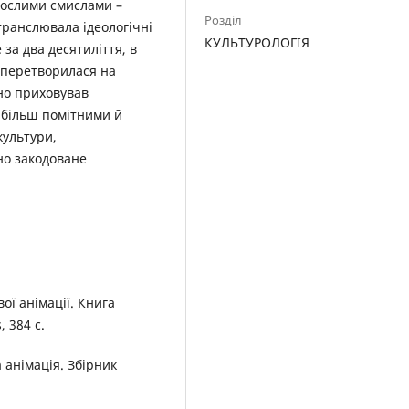
рослими смислами –
Розділ
транслювала ідеологічні
КУЛЬТУРОЛОГІЯ
за два десятиліття, в
я перетворилася на
но приховував
е більш помітними й
культури,
но закодоване
ої анімації. Книга
, 384 c.
а анімація. Збірник