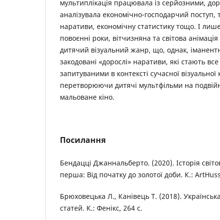
мультиплікація працювала із серйозними, до
аналізувала економічно-господарчий поступ, 
наративи, економічну статистику тощо. І лише 
повоєнні роки, вітчизняна та світова анімаці
дитячий візуальний жанр, що, однак, іманент
закодовані «дорослі» наративи, які стають вс
запитуваними в контексті сучасної візуальної 
перетворюючи дитячі мультфільми на подвій
мальоване кіно.
Посилання
Бендацці Джаннальберто. (2020). Історія світов
перша: Від початку до золотої доби. К.: ArtHuss
Брюховецька Л., Канівець Т. (2018). Українськ
статей. К.: Фенікс, 264 с.