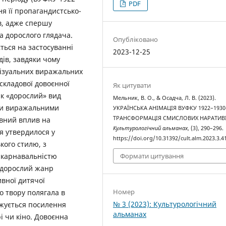
PDF
я її пропагандистсько-
в, адже спершу
а дорослого глядача.
Опубліковано
ється на застосуванні
2023-12-25
дів, завдяки чому
візуальних виражальних
складової довоєнної
Як цитувати
як «дорослий» вид
Мельник, В. О., & Осадча, Л. В. (2023).
ими виражальними
УКРАЇНСЬКА АНІМАЦІЯ ВУФКУ 1922–1930-
ТРАНСФОРМАЦІЯ СМИСЛОВИХ НАРАТИВІ
вний вплив на
Культурологічний альманах
, (3), 290–296.
я утвердилося у
https://doi.org/10.31392/cult.alm.2023.3.4
кого стилю, з
Формати цитування
 карнавальністю
к дорослий жанр
вної дитячої
Номер
о твору полягала в
№ 3 (2023): Культурологічний
ежується посилення
альманах
і чи кіно. Довоєнна