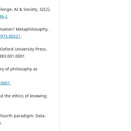
llenge. AI & Society, 32(2),
86-z
.
ormation? Metaphilosophy,
9973.00221
.
 Oxford University Press.
83.001.0001
eory of philosophy as
.0001
.
nd the ethics of knowing.
he fourth paradigm: Data-
h.