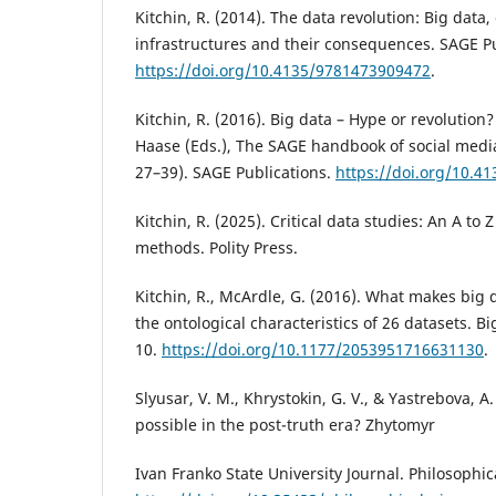
Kitchin, R. (2014). The data revolution: Big data
infrastructures and their consequences. SAGE Pu
https://doi.org/10.4135/9781473909472
.
Kitchin, R. (2016). Big data – Hype or revolution?
Haase (Eds.), The SAGE handbook of social medi
27–39). SAGE Publications.
https://doi.org/10.4
Kitchin, R. (2025). Critical data studies: An A to
methods. Polity Press.
Kitchin, R., McArdle, G. (2016). What makes big 
the ontological characteristics of 26 datasets. Bi
10.
https://doi.org/10.1177/2053951716631130
.
Slyusar, V. M., Khrystokin, G. V., & Yastrebova, A.
possible in the post-truth era? Zhytomyr
Ivan Franko State University Journal. Philosophic