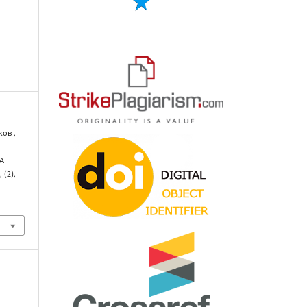
ков ,
А
х
, (2),
1