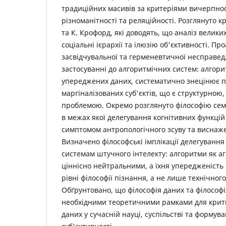
традиційних масивів за критеріями вичерпнос
різноманітності та реляційності. Розглянуто к
та К. Крофорд, які доводять, що аналіз велики
соціальні ієрархії та ілюзію об'єктивності. П
засвідчувальної та герменевтичної несправедл
застосуванні до алгоритмічних систем: алгор
упереджених даних, систематично знецінює пі
маргіналізованих суб'єктів, що є структурною,
проблемою. Окремо розглянуто філософію семі
в межах якої делегування когнітивних функці
симптомом антропологічного зсуву та виснаже
Визначено філософські імплікації делегування
системам штучного інтелекту: алгоритми як аг
ціннісно нейтральними, а їхня упередженість
рівні філософії пізнання, а не лише технічног
Обґрунтовано, що філософія даних та філософі
необхідними теоретичними рамками для крит
даних у сучасній науці, суспільстві та формув