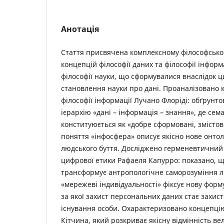
Анотація
Стаття присвячена комплексному філософсько
концепцій філософії даних та філософії інформа
філософії науки, що сформувалися внаслідок ц
становлення науки про дані. Проаналізовано 
філософії інформації Лучано Флоріді: обґрун
ієрархію «дані – інформація – знання», де се
конституюється як «добре сформовані, змістовн
поняття «інфосфера» описує якісно нове онто
людського буття. Досліджено герменевтичний п
цифрової етики Рафаеля Капурро: показано, щ
трансформує антропологічне саморозуміння л
«мережеві індивідуальності» фіксує нову форму
за якої захист персональних даних стає захис
існування особи. Охарактеризовано концепці
Кітчина, який розкриває якісну відмінність ве