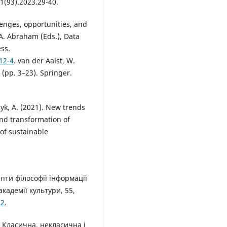
1(93).2023.29-40.
lenges, opportunities, and
& A. Abraham (Eds.), Data
ss.
12-4
. van der Aalst, W.
 (pp. 3–23). Springer.
hyk, A. (2021). New trends
and transformation of
of sustainable
пти філософії інформації
кадемії культури, 55,
02
.
). Класична, некласична і