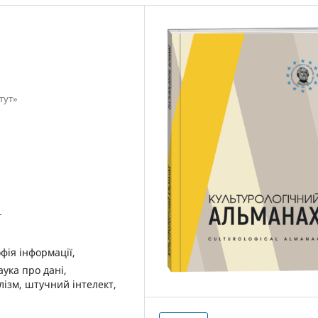
»
тут»
1
офія інформації,
ука про дані,
лізм, штучний інтелект,