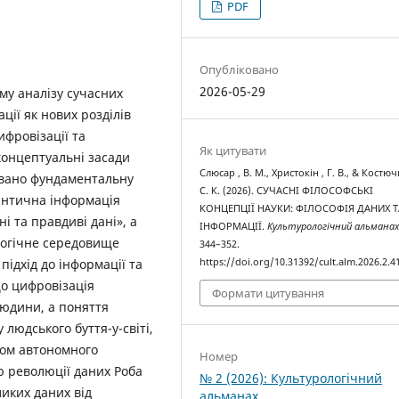
PDF
Опубліковано
2026-05-29
му аналізу сучасних
ції як нових розділів
ифровізації та
Як цитувати
концептуальні засади
Слюсар , В. М., Христокін , Г. В., & Костюч
товано фундаментальну
С. К. (2026). СУЧАСНІ ФІЛОСОФСЬКІ
мантична інформація
КОНЦЕПЦІЇ НАУКИ: ФІЛОСОФІЯ ДАНИХ Т
і та правдиві дані», а
ІНФОРМАЦІЇ.
Культурологічний альмана
логічне середовище
344–352.
https://doi.org/10.31392/cult.alm.2026.2.4
ідхід до інформації та
о цифровізація
Формати цитування
юдини, а поняття
 людського буття-у-світі,
том автономного
Номер
ю революції даних Роба
№ 2 (2026): Культурологічний
ликих даних від
альманах