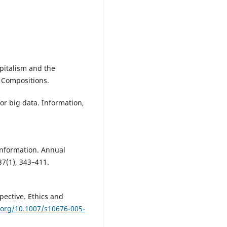
apitalism and the
 Compositions.
for big data. Information,
 information. Annual
7(1), 343–411.
spective. Ethics and
i.org/10.1007/s10676-005-