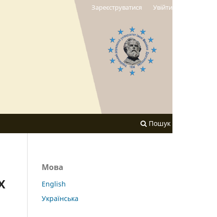
Зареєструватися
Увійти
Пошук
Мова
Х
English
Українська