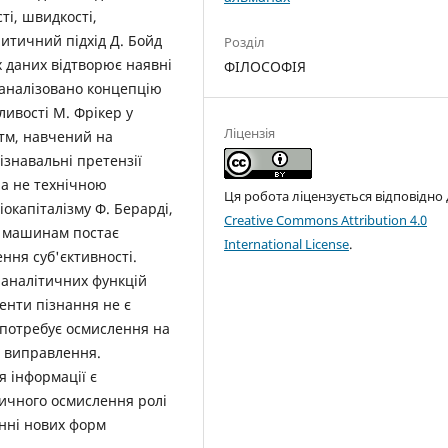
ті, швидкості,
ритичний підхід Д. Бойд
Розділ
х даних відтворює наявні
ФІЛОСОФІЯ
роаналізовано концепцію
ивості М. Фрікер у
Ліцензія
итм, навчений на
знавальні претензії
 а не технічною
Ця робота ліцензується відповідно
окапіталізму Ф. Берарді,
Creative Commons Attribution 4.0
й машинам постає
International License
.
ння суб'єктивності.
 аналітичних функцій
енти пізнання не є
 потребує осмислення на
о виправлення.
я інформації є
ичного осмислення ролі
анні нових форм