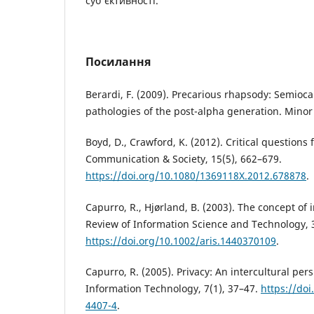
суб'єктивності.
Посилання
Berardi, F. (2009). Precarious rhapsody: Semioc
pathologies of the post-alpha generation. Minor
Boyd, D., Crawford, K. (2012). Critical questions 
Communication & Society, 15(5), 662–679.
https://doi.org/10.1080/1369118X.2012.678878
.
Capurro, R., Hjørland, B. (2003). The concept of
Review of Information Science and Technology, 3
https://doi.org/10.1002/aris.1440370109
.
Capurro, R. (2005). Privacy: An intercultural per
Information Technology, 7(1), 37–47.
https://do
4407-4
.