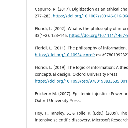
Capurro, R. (2017). Digitization as an ethical cha
277–283.
https://doi.org/10.1007/s00146-016-06
Floridi, L. (2002). What is the philosophy of inf
33(1–2), 123–145.
https://doi.org/10.1111/1467-
Floridi, L. (2011). The philosophy of information.
https://doi.org/10.1093/acprof:
oso/97801992323
Floridi, L. (2019). The logic of information: A th
conceptual design. Oxford University Press.
https://doi.org/10.1093/oso/9780198833635.001
Fricker,= M. (2007). Epistemic injustice: Power a
Oxford University Press.
Hey, T., Tansley, S., & Tolle, K. (Eds.). (2009). T
intensive scientific discovery. Microsoft Researc