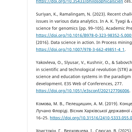
https://doi.org/10.35433/philosophicalscien
ces.
Suriyan, K., Ramalingam, N. (2023). Recent chal
issues in various data analytics. In A. K. Tyagi 
science for genomics (pp. 99–105). Academic Pre
https://doi.org/10.1016/B978-0-323-98352-5.000
(2016). Data science in action. In Process mining
https://doi.org/10.1007/978-3-662-49851-4_1
.
Yakovleva, O., Slyusar, V., Kushnir, O., & Sabovc
in scientific and technological revolution (STR) 
science and education systems in the paradigm 
development. E3S Web of Conferences, 277.
https://doi.org/10.1051/e3sconf/202127706006
.
Комова, М. В., Пелещишин, А. М. (2019). Конце
Лучано Флоріді. Вісник Харківської державної а
16–25.
https://doi.org/10.31516/2410-5333.055.
Христокін, Г., Верховцева, І., Слюсар, В. (2025