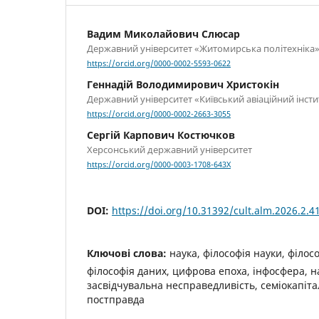
Вадим Миколайович Слюсар
Державний університет «Житомирська політехніка
https://orcid.org/0000-0002-5593-0622
Геннадій Володимирович Христокін
Державний університет «Київський авіаційний інсти
https://orcid.org/0000-0002-2663-3055
Сергій Карпович Костючков
Херсонський державний університет
https://orcid.org/0000-0003-1708-643X
DOI:
https://doi.org/10.31392/cult.alm.2026.2.4
Ключові слова:
наука, філософія науки, філос
філософія даних, цифрова епоха, інфосфера, на
засвідчувальна несправедливість, семіокапіта
постправда