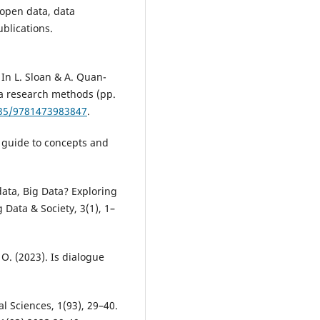
, open data, data
blications.
 In L. Sloan & A. Quan-
a research methods (pp.
135/9781473983847
.
 Z guide to concepts and
data, Big Data? Exploring
g Data & Society, 3(1), 1–
 O. (2023). Is dialogue
al Sciences, 1(93), 29–40.